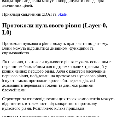
валідатори сайдчейна можуть скоординувати свої дії для
злочинних цілей.
Приклади сайдчейнів xDAI та
Skale
.
Протоколи нульового рівня (Layer-0,
L0)
Протоколи нульового рівня можуть працювати по-різному.
Вони можуть відрізнятися дизайном, функціями та
спрямованістю.
Як правило, протоколи нульового рівня служать основним та
первинним блокчейном для підтримки даних транзакцій у
різних чейнах першого рівня. Хоча є кластери блокчейнів
першого рівня, побудовані на протоколах нульового рівня,
існують також протоколи кроссчейн-перекладів, які
дозволяють передавати токени та дані між різними
блокчейнами.
Структури та взаємовідносини цих трьох компонентів можуть
відрізнятись в залежності від конкретного протоколу
нульового рівня. Розглянемо кілька прикладів: