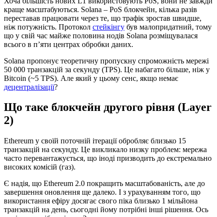
Хоча більшість нових L1 використовують PoS, вони не завжди
краще масштабуються. Solana – PoS блокчейн, кілька разів
переставав працювати через те, що трафік зростав швидше,
ніж потужність. Протокол
стейкінгу
був малопридатний, тому
що у свій час майже половина нодів Solana розміщувалася
всього в п’яти центрах обробки даних.
Solana пропонує теоретичну пропускну спроможність мережі
50 000 транзакцій за секунду (TPS). Це набагато більше, ніж у
Bitcoin (~5 TPS). Але який у цьому сенс, якщо немає
децентралізації
?
Що таке блокчейн другого рівня (Layer
2)
Ethereum у своїй поточній ітерації обробляє близько 15
транзакцій на секунду. Це викликало низку проблем: мережа
часто перевантажується, що іноді призводить до екстремально
високих комісій (газ).
Є надія, що Ethereum 2.0 покращить масштабованість, але до
завершення оновлення ще далеко. І з урахуванням того, що
використання ефіру досягає свого піка близько 1 мільйона
транзакцій на день, сьогодні йому потрібні інші рішення. Ось