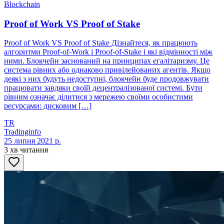
Blockchain
Proof of Work VS Proof of Stake
Proof of Work VS Proof of Stake Дізнайтеся, як працюють
алгоритми Proof-of-Work і Proof-of-Stake і які відмінності між
ними. Блокчейн заснований на принципах егалітаризму. Це
система рівних або однаково привілейованих агентів. Якщо
деякі з них будуть недоступні, блокчейн буде продовжувати
працювати завдяки своїй децентралізованої системі. Бути
рівним означає ділитися з мережею своїми особистими
ресурсами: дисковим […]
TR
Tradinginfo
25 липня 2021 р.
3 хв читання