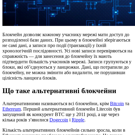
Блокчейн дозволяє кожному учаснику мережі мати доступ до
розподіленої бази даних. При цьому в блокчейні зберігаються
не самі дані, а записи про події (транзакції) у їхній
хронологічній послідовності. Усі нові записи перевіряються на
справжність — для занесення до блокчейну їх мають
підтвердити більшість учасників мережі. Записи групуються у
блоки, які об’єднуються у ланцюжки. Дані, що потрапили до
блокчейну, не можна змінити або видалити, не порушивши
цілісність ланцюга блоків.
Що таке альтернативні блокчейни
Альтернативними називаються всі блокчейни, крім
Bitcoin
та
Ethereum
. Перший альтернативний блокчейн Litecoin був
запущений як конкурент BTC ще у 2011 році, а ще через
кілька років з’явилися
Dogecoin
і
Ripple
.
Кількість альтернативних блокчейнів сильно зросла, коли в