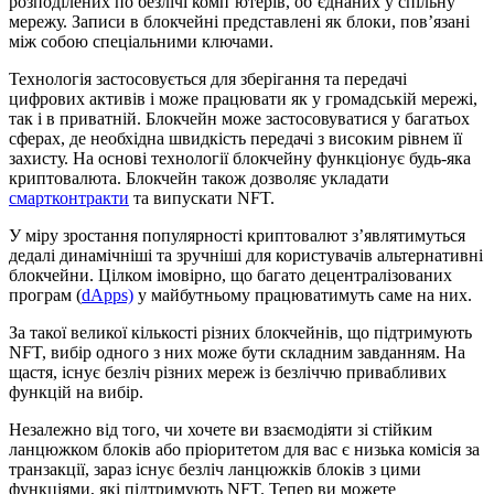
розподілених по безлічі комп’ютерів, об’єднаних у спільну
мережу. Записи в блокчейні представлені як блоки, пов’язані
між собою спеціальними ключами.
Технологія застосовується для зберігання та передачі
цифрових активів і може працювати як у громадській мережі,
так і в приватній. Блокчейн може застосовуватися у багатьох
сферах, де необхідна швидкість передачі з високим рівнем її
захисту. На основі технології блокчейну функціонує будь-яка
криптовалюта. Блокчейн також дозволяє укладати
смартконтракти
та випускати NFT.
У міру зростання популярності криптовалют з’являтимуться
дедалі динамічніші та зручніші для користувачів альтернативні
блокчейни. Цілком імовірно, що багато децентралізованих
програм (
dApps)
у майбутньому працюватимуть саме на них.
За такої великої кількості різних блокчейнів, що підтримують
NFT, вибір одного з них може бути складним завданням. На
щастя, існує безліч різних мереж із безліччю привабливих
функцій на вибір.
Незалежно від того, чи хочете ви взаємодіяти зі стійким
ланцюжком блоків або пріоритетом для вас є низька комісія за
транзакції, зараз існує безліч ланцюжків блоків з цими
функціями, які підтримують NFT. Тепер ви можете