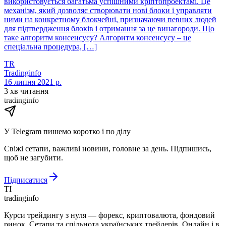
використовується багатьма успішними кріптопроектамі. Це
механізм, який дозволяє створювати нові блоки і управляти
ними на конкретному блокчейні, призначаючи певних людей
для підтвердження блоків і отримання за це винагороди. Що
таке алгоритм консенсусу? Алгоритм консенсусу – це
спеціальна процедура, […]
TR
Tradinginfo
16 липня 2021 р.
3 хв читання
tradinginfo
У Telegram пишемо коротко і по ділу
Свіжі сетапи, важливі новини, головне за день. Підпишись,
щоб не загубити.
Підписатися
TI
tradinginfo
Курси трейдингу з нуля — форекс, криптовалюта, фондовий
ринок. Сетапи та спільнота українських трейдерів. Онлайн і в