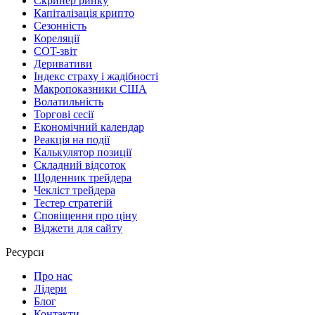
Скринер ринку
Капіталізація крипто
Сезонність
Кореляції
COT-звіт
Деривативи
Індекс страху і жадібності
Макропоказники США
Волатильність
Торгові сесії
Економічний календар
Реакція на події
Калькулятор позиції
Складний відсоток
Щоденник трейдера
Чекліст трейдера
Тестер стратегій
Сповіщення про ціну
Віджети для сайту
Ресурси
Про нас
Лідери
Блог
Контакти