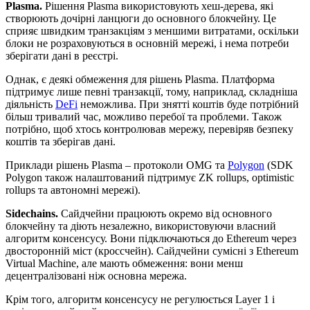
Plasma.
Рішення Plasmа використовують хеш-дерева, які
створюють дочірні ланцюги до основного блокчейну. Це
сприяє швидким транзакціям з меншими витратами, оскільки
блоки не розраховуються в основній мережі, і нема потреби
зберігати дані в реєстрі.
Однак, є деякі обмеження для рішень Plasma. Платформа
підтримує лише певні транзакції, тому, наприклад, складніша
діяльність
DeFi
неможлива. При знятті коштів буде потрібний
більш тривалий час, можливо перебої та проблеми. Також
потрібно, щоб хтось контролював мережу, перевіряв безпеку
коштів та зберігав дані.
Приклади рішень Plasma – протоколи OMG та
Polygon
(SDK
Polygon також налаштований підтримує ZK rollups, optimistic
rollups та автономні мережі).
Sidechains.
Сайдчейни працюють окремо від основного
блокчейну та діють незалежно, використовуючи власний
алгоритм консенсусу. Вони підключаються до Ethereum через
двосторонній міст (кроссчейн). Сайдчейни сумісні з Ethereum
Virtual Machine, але мають обмеження: вони менш
децентралізовані ніж основна мережа.
Крім того, алгоритм консенсусу не регулюється Layer 1 і