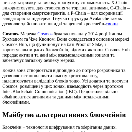
низьку затримку та високу пропускну спроможність. X-Chain
використовують для створення та торгівлі активами, C-Chain –
для створення смартконтрактів, а P-Chain – для координації
валідаторів та підмереж. Гнучка структура Avalanche також
дозволяє здійснювати швидкі та дешеві кроссчейн-
свопи
.
Cosmos.
Мережа
Cosmos
була заснована у 2014 році Ітаном
Бухманом та Чже Квоном. Вона складається з основної мережі
Cosmos Hub, що функціонує на базі Proof of Stake, і
користувальницьких блокчейнів, відомих як зони. Cosmos Hub
передає активи та дані між взаємозалежними зонами та
забезпечує загальну безпеку мережі.
Кожна зона створюється відповідно до потреб розробника та
дозволяє встановлювати власну криптовалюту,
налаштовувати валідацію блоків тощо. Усі додатки та послуги
Cosmos, розміщені у цих зонах, взаємодіють через протокол
Inter-Blockchain Communication (IBC). Це дозволяє вільно
обмінюватися активами та даними між незалежними
блокчейнами.
Майбутнє альтернативних блокчейнів
Блокчейн – технологія шифрування та зберігання даних,