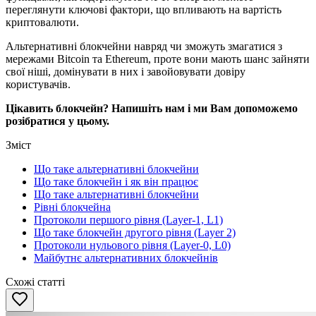
переглянути ключові фактори, що впливають на вартість
криптовалюти.
Альтернативні блокчейни навряд чи зможуть змагатися з
мережами Bitcoin та Ethereum, проте вони мають шанс зайняти
свої ніші, домінувати в них і завойовувати довіру
користувачів.
Цікавить блокчейн? Напишіть нам і ми Вам допоможемо
розібратися у цьому.
Зміст
Що таке альтернативні блокчейни
Що таке блокчейн і як він працює
Що таке альтернативні блокчейни
Рівні блокчейна
Протоколи першого рівня (Layer-1, L1)
Що таке блокчейн другого рівня (Layer 2)
Протоколи нульового рівня (Layer-0, L0)
Майбутнє альтернативних блокчейнів
Схожі статті