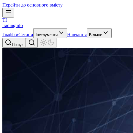
Перейти до основного вмісту
TI
tradinginfo
Графіки
Сетапи
Навчання
Інструменти
Більше
Пошук