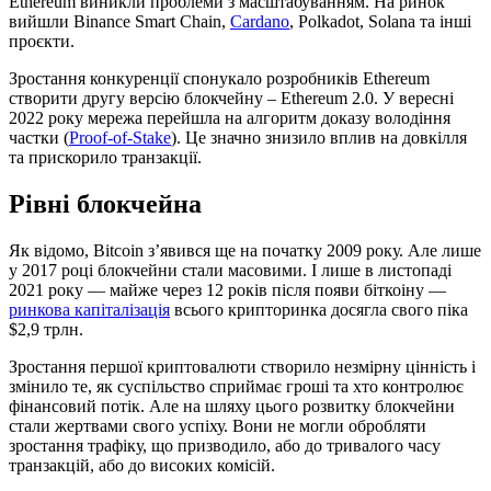
Ethereum виникли проблеми з масштабуванням. На ринок
вийшли Binance Smart Chain,
Cardano
, Polkadot, Solana та інші
проєкти.
Зростання конкуренції спонукало розробників Ethereum
створити другу версію блокчейну – Ethereum 2.0. У вересні
2022 року мережа перейшла на алгоритм доказу володіння
частки (
Proof-of-Stake
). Це значно знизило вплив на довкілля
та прискорило транзакції.
Рівні блокчейна
Як відомо, Bitcoin з’явився ще на початку 2009 року. Але лише
у 2017 році блокчейни стали масовими. І лише в листопаді
2021 року — майже через 12 років після появи біткоіну —
ринкова капіталізація
всього крипторинка досягла свого піка
$2,9 трлн.
Зростання першої криптовалюти створило незмірну цінність і
змінило те, як суспільство сприймає гроші та хто контролює
фінансовий потік. Але на шляху цього розвитку блокчейни
стали жертвами свого успіху. Вони не могли обробляти
зростання трафіку, що призводило, або до тривалого часу
транзакцій, або до високих комісій.