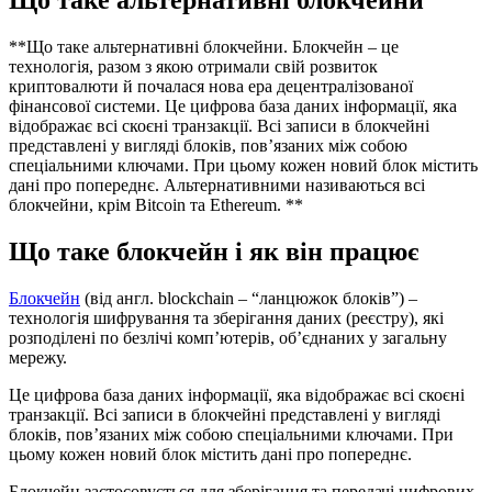
Що таке альтернативні блокчейни
**Що таке альтернативні блокчейни. Блокчейн – це
технологія, разом з якою отримали свій розвиток
криптовалюти й почалася нова ера децентралізованої
фінансової системи. Це цифрова база даних інформації, яка
відображає всі скоєні транзакції. Всі записи в блокчейні
представлені у вигляді блоків, пов’язаних між собою
спеціальними ключами. При цьому кожен новий блок містить
дані про попереднє. Альтернативними називаються всі
блокчейни, крім Bitcoin та Ethereum. **
Що таке блокчейн і як він працює
Блокчейн
(від англ. blockchain – “ланцюжок блоків”) –
технологія шифрування та зберігання даних (реєстру), які
розподілені по безлічі комп’ютерів, об’єднаних у загальну
мережу.
Це цифрова база даних інформації, яка відображає всі скоєні
транзакції. Всі записи в блокчейні представлені у вигляді
блоків, пов’язаних між собою спеціальними ключами. При
цьому кожен новий блок містить дані про попереднє.
Блокчейн застосовується для зберігання та передачі цифрових