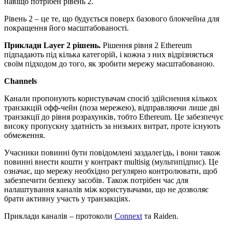
навіщо потрібен рівень 2.
Рівень 2 – це те, що будується поверх базового блокчейна для
покращення його масштабованості.
Приклади Layer 2 рішень.
Рішення рівня 2 Ethereum
підпадають під кілька категорій, і кожна з них відрізняється
своїм підходом до того, як зробити мережу масштабованою.
Channels
Канали пропонують користувачам спосіб здійснення кількох
транзакцій офф-чейн (поза мережею), відправляючи лише дві
транзакції до рівня розрахунків, тобто Ethereum. Це забезпечує
високу пропускну здатність за низьких витрат, проте існують
обмеження.
Учасники повинні бути повідомлені заздалегідь, і вони також
повинні внести кошти у контракт multisig (мультипідпис). Це
означає, що мережу необхідно регулярно контролювати, щоб
забезпечити безпеку засобів. Також потрібен час для
налаштування каналів між користувачами, що не дозволяє
брати активну участь у транзакціях.
Приклади каналів – протоколи
Connext
та Raiden.