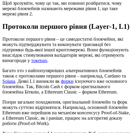
Щоб зрозуміти, чому це так, ми повинні розібратися, чому
мережі блокчейнів називають мережами рівня 1, що таке
мережі рівня 2.
Протоколи першого рівня (Layer-1, L1)
Протоколи першого рівня – це самодостатні блокчейни, які
можуть підтверджувати та виконувати транзакції без
підтримки будь-якої іншої криптомережі. Вони функціонують
внаслідок стимулювання валідаторів мережі, які отримують
винагороди у
токенах
.
Багато хто з найпопулярніших альтернативних блокчейнів
також є протоколами першого рівня – наприклад, Cardano та
Solana
. Деякі L1 виникли як
форки
існуючого вже основного
блокчейна. Так, Bitcoin Cash є форком оригінального
блокчейна Біткоін, а Ethereum Classic – форком Ethereum.
Попри загальне походження, оригінальний блокчейн та форк
можуть суттєво відрізнятися. Наприклад, основний блокчейн
Ethereum вже перейшов на механізм консенсусу Proof-of-Stake,
а Ethereum Classic, як і раніше, працює на алгоритмі доказу
роботи (Proof-of-Work).