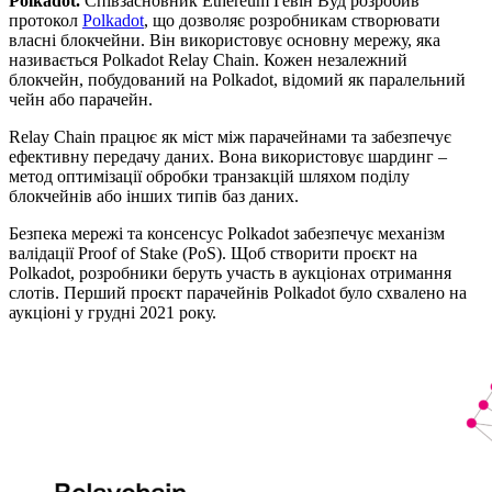
Polkadot.
Співзасновник Ethereum Гевін Вуд розробив
протокол
Polkadot
, що дозволяє розробникам створювати
власні блокчейни. Він використовує основну мережу, яка
називається Polkadot Relay Chain. Кожен незалежний
блокчейн, побудований на Polkadot, відомий як паралельний
чейн або парачейн.
Relay Chain працює як міст між парачейнами та забезпечує
ефективну передачу даних. Вона використовує шардинг –
метод оптимізації обробки транзакцій шляхом поділу
блокчейнів або інших типів баз даних.
Безпека мережі та консенсус Polkadot забезпечує механізм
валідації Proof of Stake (PoS). Щоб створити проєкт на
Polkadot, розробники беруть участь в аукціонах отримання
слотів. Перший проєкт парачейнів Polkadot було схвалено на
аукціоні у грудні 2021 року.