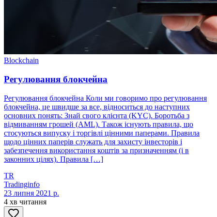
Blockchain
Регулювання блокчейна
Регулювання блокчейна Коли ми говоримо про регулювання
блокчейна, це швидше за все, відноситься до наступних
основних понять: Знай свого клієнта (KYC). Боротьба з
відмиванням грошей (AML). Також існують правила, що
стосуються випуску і торгівлі цінними паперами. Правила
щодо цінних паперів служать для захисту інвесторів і
забезпечення використання коштів за призначенням (і в
законних цілях). Правила […]
TR
Tradinginfo
23 липня 2021 р.
4 хв читання