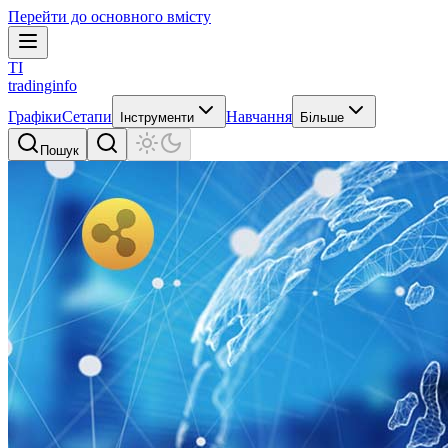
Перейти до основного вмісту
TI
tradinginfo
Графіки
Сетапи
Навчання
Інструменти
Більше
Пошук