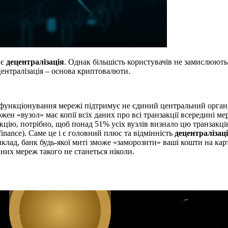
 є
децентралізація
. Однак більшість користувачів не замислюють
ентралізація – основа криптовалюти.
функціонування мережі підтримує не єдиний центральний орган, а
жен «вузол» має копії всіх даних про всі транзакції всередині 
закцію, потрібно, щоб понад 51% усіх вузлів визнало цю транзак
d finance). Саме це і є головний плюс та відмінність
децентралізації
клад, банк будь-якої миті зможе «заморозити» ваші кошти на ка
аних мереж такого не станеться ніколи.