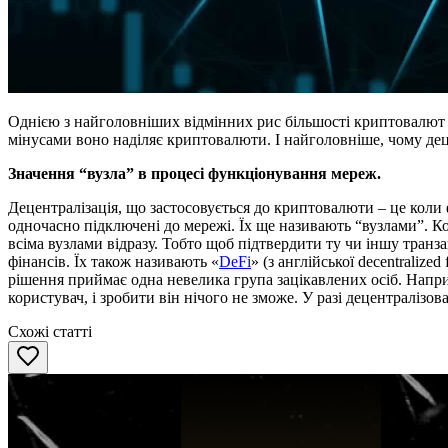
Однією з найголовніших відмінних рис більшості криптовалют
мінусами воно наділяє криптовалюти. І найголовніше, чому дец
Значення “вузла” в процесі функціонування мереж.
Децентралізація, що застосовується до криптовалюти – це коли 
одночасно підключені до мережі. Їх ще називають “вузлами”. Ко
всіма вузлами відразу. Тобто щоб підтвердити ту чи іншу тран
фінансів. Їх також називають «
DeFi
» (з англійської decentralize
рішення приймає одна невелика група зацікавлених осіб. Напри
користувач, і зробити він нічого не зможе. У разі децентралізов
Схожі статті