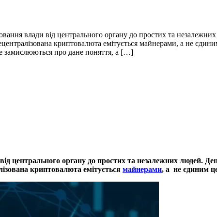
сіювання влади від центрального органу до простих та незалежни
децентралізована криптовалюта емітується майнерами, а не єдин
не замислюються про дане поняття, а […]
и від центрального органу до простих та незалежних людей. Д
алізована криптовалюта емітується
майнерами
, а не єдиним ц