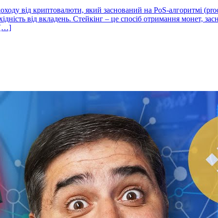
оходу від криптовалюти, який заснований на PoS-алгоритмі (proo
дність від вкладень. Стейкінг – це спосіб отримання монет, засн
 […]