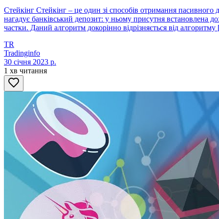
Стейкінг Стейкінг – це один зі способів отримання пасивного д
нагадує банківський депозит: у ньому присутня встановлена дохі
частки. Даний алгоритм докорінно відрізняється від алгоритму
TR
Tradinginfo
30 січня 2023 р.
1 хв читання