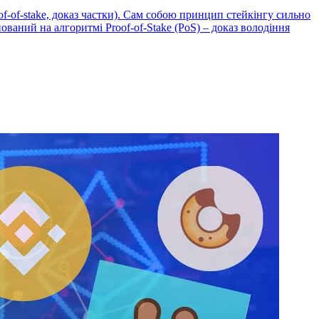
f-of-stake, доказ частки). Сам собою принцип стейкінгу сильно
ований на алгоритмі Proof-of-Stake (PoS) – доказ володіння