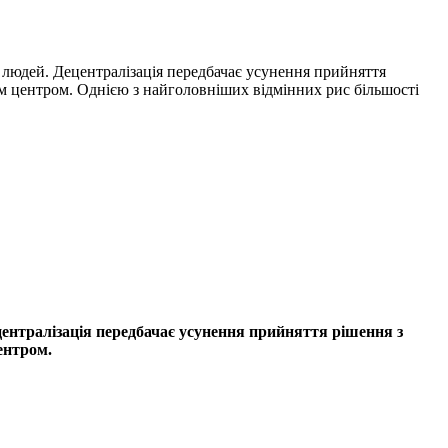
х людей. Децентралізація передбачає усунення прийняття
им центром. Однією з найголовніших відмінних рис більшості
ецентралізація передбачає усунення прийняття рішення з
ентром.