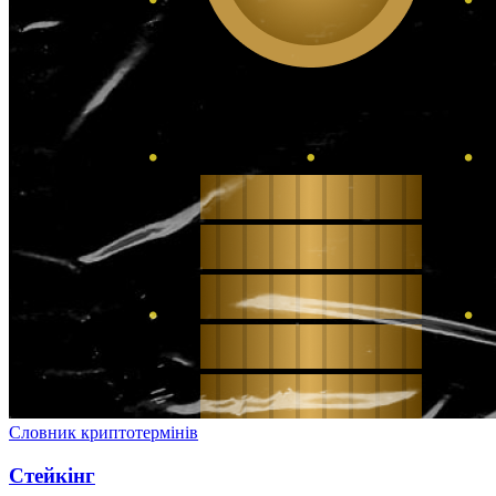
Словник криптотермінів
Стейкінг