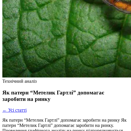
Технічний аналіз
Як патерн “Метелик Гартлі” допомагає
заробити на ринку
← Усі статті
Як патерн “Метелик Гартлі” допомагає заробити на ринку Як
патерн “Метелик Гартлі” допомагає заробити на ринку.
Проведення графічного аналізу на ринку підпорядковується