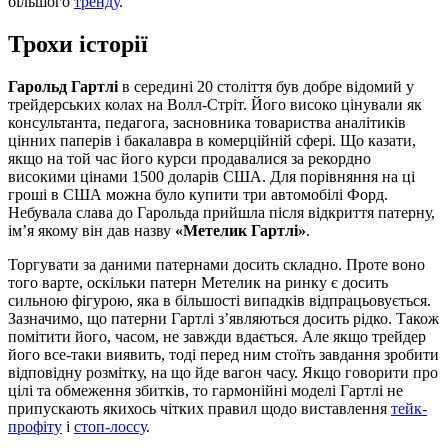
більшого
тренду
.
Трохи історії
Гарольд Гартлі
в середині 20 століття був добре відомий у
трейдерських колах на Волл-Стріт. Його високо цінували як
консультанта, педагога, засновника товариства аналітиків
цінних паперів і бакалавра в комерційній сфері. Що казати,
якщо на той час його курси продавалися за рекордно
високими цінами 1500 доларів США. Для порівняння на ці
гроші в США можна було купити три автомобілі Форд.
Небувала слава до Гарольда прийшла після відкриття патерну,
ім’я якому він дав назву
«Метелик Гартлі»
.
Торгувати за даними патернами досить складно. Проте воно
того варте, оскільки патерн Метелик на ринку є досить
сильною фігурою, яка в більшості випадків відпрацьовується.
Зазначимо, що патерни Гартлі з’являються досить рідко. Також
помітити його, часом, не завжди вдається. Але якщо трейдер
його все-таки виявить, тоді перед ним стоїть завдання зробити
відповідну розмітку, на що йде вагон часу. Якщо говорити про
цілі та обмеження збитків, то гармонійні моделі Гартлі не
припускають якихось чітких правил щодо виставлення
тейк-
профіту
і
стоп-лоссу
.