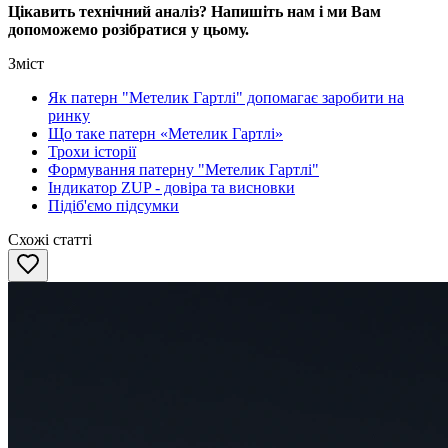
Цікавить технічний аналіз? Напишіть нам і ми Вам
допоможемо розібратися у цьому.
Зміст
Як патерн "Метелик Гартлі" допомагає заробити на
ринку
Що таке патерн «Метелик Гартлі»
Трохи історії
Формування патерну "Метелик Гартлі"
Індикатор ZUP - довіра та висновки
Підіб'ємо підсумки
Схожі статті