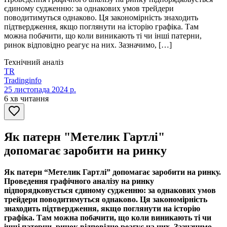
єдиному судженню: за однакових умов трейдери
поводитимуться однаково. Ця закономірність знаходить
підтвердження, якщо поглянути на історію графіка. Там
можна побачити, що коли виникають ті чи інші патерни,
ринок відповідно реагує на них. Зазначимо, […]
Технічний аналіз
TR
Tradinginfo
25 листопада 2024 р.
6 хв читання
Як патерн "Метелик Гартлі"
допомагає заробити на ринку
Як патерн “Метелик Гартлі” допомагає заробити на ринку.
Проведення графічного аналізу на ринку
підпорядковується єдиному судженню: за однакових умов
трейдери поводитимуться однаково. Ця закономірність
знаходить підтвердження, якщо поглянути на історію
графіка. Там можна побачити, що коли виникають ті чи
інші патерни, ринок відповідно реагує на них. Зазначимо,