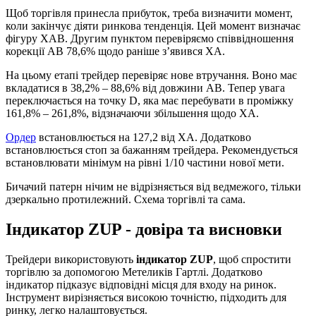
Щоб торгівля принесла прибуток, треба визначити момент,
коли закінчує діяти ринкова тенденція. Цей момент визначає
фігуру XAB. Другим пунктом перевіряємо співвідношення
корекції AB 78,6% щодо раніше з’явився XA.
На цьому етапі трейдер перевіряє нове втручання. Воно має
вкладатися в 38,2% – 88,6% від довжини AB. Тепер увага
переключається на точку D, яка має перебувати в проміжку
161,8% – 261,8%, відзначаючи збільшення щодо XA.
Ордер
встановлюється на 127,2 від XA. Додатково
встановлюється стоп за бажанням трейдера. Рекомендується
встановлювати мінімум на рівні 1/10 частини нової мети.
Бичачий патерн нічим не відрізняється від ведмежого, тільки
дзеркально протилежний. Схема торгівлі та сама.
Індикатор ZUP - довіра та висновки
Трейдери використовують
індикатор ZUP
, щоб спростити
торгівлю за допомогою Метеликів Гартлі. Додатково
індикатор підказує відповідні місця для входу на ринок.
Інструмент вирізняється високою точністю, підходить для
ринку, легко налаштовується.