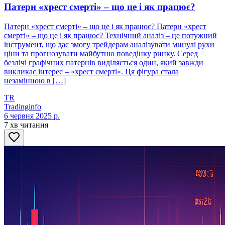
Патерн «хрест смерті» – що це і як працює?
Патерн «хрест смерті» – що це і як працює? Патерн «хрест
смерті» – що це і як працює? Технічний аналіз – це потужний
інструмент, що дає змогу трейдерам аналізувати минулі рухи
ціни та прогнозувати майбутню поведінку ринку. Серед
безлічі графічних патернів виділяється один, який завжди
викликає інтерес – «хрест смерті». Ця фігура стала
незамінною в […]
TR
Tradinginfo
6 червня 2025 р.
7 хв читання