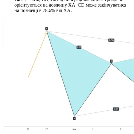
орієнтуються на довжину XA. CD може закінчуватися
на позначці в 78.6% від XA.