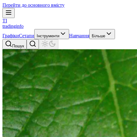
Перейти до основного вмісту
TI
tradinginfo
Графіки
Сетапи
Навчання
Інструменти
Більше
Пошук