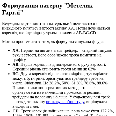
Формування патерну "Метелик
Гартлі"
Ведмедям варто помітити патерн, який починається з
низхідного імпульсу вартості активу XA. Потім починається
корекція, що йде відразу трьома хвилями AB-BC-CD.
Можна простежити за тим, як формується шукана фігура:
XA.
Перше, на що дивиться трейдер, – спадний імпульс
руху вартості, його обов’язково треба помітити на
графіку.
AB.
Перша корекція від попереднього руху вартості.
Середній рівень становить трохи менш як 62%.
BC.
Друга корекція від першого відрізка, тут варіанти
можуть бути різні, орієнтуватися трейдеру треба на
числа Фібоначчі. Це 38.2%, 50%, 61.8%, 78.6%, 88.6%.
Прихильники консервативних методів торгівлі
орієнтуються на найменший проміжок, агресивні
трейдери на половину і більше. У будь-якому разі треба
розглядати наявну
ринкову кон’юнктуру
, вирішувати
виходячи з неї.
CD.
Третя корекція найцікавіша, вона може бути 127,2%,
146%, 150%, 161,8% від попередньої хвилі. Трейдери