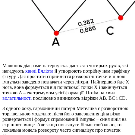
Малюнок діаграми патерну складається з чотирьох рухів, які
нагадують
хвилі Елліота
й утворюють потрібну нам графічну
фігуру. Для простоти сприйняття розворотні точки й цінові
імпульси заведено позначати через літери. Найпершою йде X
нога, вона формується від початкової точки X і закінчується
точкою A – екстремумом усієї формації. Потім на хвилі
волатильності
послідовно виникають відрізки AB, BC і CD.
З одного боку, гармонійний патерн Метелика є розворотною
торгівельною моделлю: після його завершення ціна різко
розвертається і формує спрямований імпульс – синя лінія на
скріншоті вище. Але якщо поглянути більш глобально, то
локальна модель розвороту часто сигналізує про початок