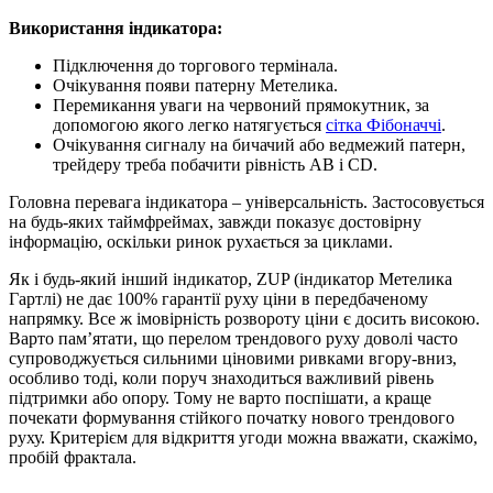
Використання індикатора:
Підключення до торгового термінала.
Очікування появи патерну Метелика.
Перемикання уваги на червоний прямокутник, за
допомогою якого легко натягується
сітка Фібоначчі
.
Очікування сигналу на бичачий або ведмежий патерн,
трейдеру треба побачити рівність AB і CD.
Головна перевага індикатора – універсальність. Застосовується
на будь-яких таймфреймах, завжди показує достовірну
інформацію, оскільки ринок рухається за циклами.
Як і будь-який інший індикатор, ZUP (індикатор Метелика
Гартлі) не дає 100% гарантії руху ціни в передбаченому
напрямку. Все ж імовірність розвороту ціни є досить високою.
Варто пам’ятати, що перелом трендового руху доволі часто
супроводжується сильними ціновими ривками вгору-вниз,
особливо тоді, коли поруч знаходиться важливий рівень
підтримки або опору. Тому не варто поспішати, а краще
почекати формування стійкого початку нового трендового
руху. Критерієм для відкриття угоди можна вважати, скажімо,
пробій фрактала.