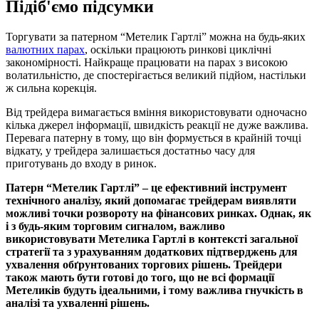
Підіб'ємо підсумки
Торгувати за патерном “Метелик Гартлі” можна на будь-яких
валютних парах
, оскільки працюють ринкові циклічні
закономірності. Найкраще працювати на парах з високою
волатильністю, де спостерігається великий підйом, настільки
ж сильна корекція.
Від трейдера вимагається вміння використовувати одночасно
кілька джерел інформації, швидкість реакції не дуже важлива.
Перевага патерну в тому, що він формується в крайній точці
відкату, у трейдера залишається достатньо часу для
приготувань до входу в ринок.
Патерн “Метелик Гартлі” – це ефективний інструмент
технічного аналізу, який допомагає трейдерам виявляти
можливі точки розвороту на фінансових ринках. Однак, як
і з будь-яким торговим сигналом, важливо
використовувати Метелика Гартлі в контексті загальної
стратегії та з урахуванням додаткових підтверджень для
ухвалення обґрунтованих торгових рішень. Трейдери
також мають бути готові до того, що не всі формації
Метеликів будуть ідеальними, і тому важлива гнучкість в
аналізі та ухваленні рішень.