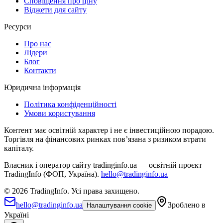
Сповіщення про ціну
Віджети для сайту
Ресурси
Про нас
Лідери
Блог
Контакти
Юридична інформація
Політика конфіденційності
Умови користування
Контент має освітній характер і не є інвестиційною порадою.
Торгівля на фінансових ринках повʼязана з ризиком втрати
капіталу.
Власник і оператор сайту tradinginfo.ua — освітній проєкт
TradingInfo (ФОП, Україна).
hello@tradinginfo.ua
©
2026
TradingInfo.
Усі права захищено.
hello@tradinginfo.ua
Зроблено в
Налаштування cookie
Україні