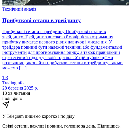
Технічний аналіз
Прибуткові сетапи в трейдингу
Прибуткові сетапи в трейдингу Прибуткові сетапи в
трейдингу. Трейдинг з високою ймовірністю отримання
прибутку вимагає певного рівня навичок і мислення. У
трейдера повинні бути належні технічні або фундаментальні
інструменти для прогнозування ринку, а також правильний
стратегічний підхід у своїй торгівлі. У цій публікації ми
розглянемо, як знайти прибуткові сетапи в трейдингу і як ми
можемо […]
TR
Tradinginfo
28 березня 2025 р.
13 хв читання
tradinginfo
У Telegram пишемо коротко і по ділу
Свіжі сетапи, важливі новини, головне за день. Підпишись,