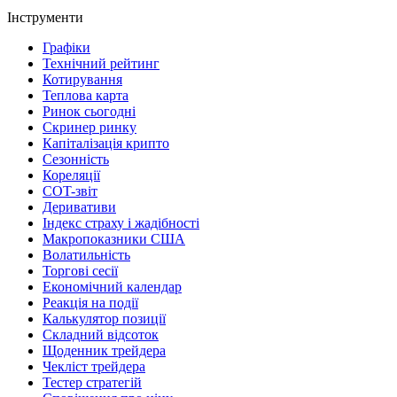
Інструменти
Графіки
Технічний рейтинг
Котирування
Теплова карта
Ринок сьогодні
Скринер ринку
Капіталізація крипто
Сезонність
Кореляції
COT-звіт
Деривативи
Індекс страху і жадібності
Макропоказники США
Волатильність
Торгові сесії
Економічний календар
Реакція на події
Калькулятор позиції
Складний відсоток
Щоденник трейдера
Чекліст трейдера
Тестер стратегій