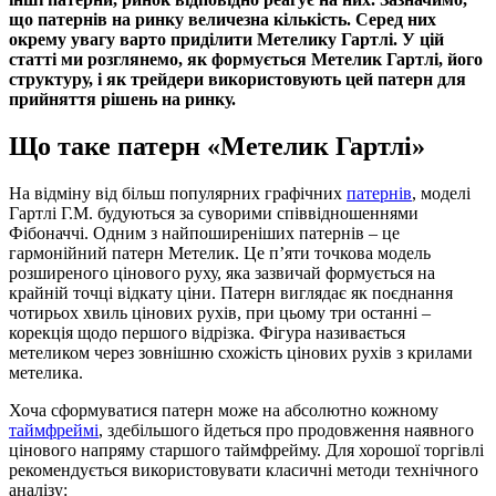
що патернів на ринку величезна кількість. Серед них
окрему увагу варто приділити Метелику Гартлі. У цій
статті ми розглянемо, як формується Метелик Гартлі, його
структуру, і як трейдери використовують цей патерн для
прийняття рішень на ринку.
Що таке патерн «Метелик Гартлі»
На відміну від більш популярних графічних
патернів
, моделі
Гартлі Г.М. будуються за суворими співвідношеннями
Фібоначчі. Одним з найпоширеніших патернів – це
гармонійний патерн Метелик. Це п’яти точкова модель
розширеного цінового руху, яка зазвичай формується на
крайній точці відкату ціни. Патерн виглядає як поєднання
чотирьох хвиль цінових рухів, при цьому три останні –
корекція щодо першого відрізка. Фігура називається
метеликом через зовнішню схожість цінових рухів з крилами
метелика.
Хоча сформуватися патерн може на абсолютно кожному
таймфреймі
, здебільшого йдеться про продовження наявного
цінового напряму старшого таймфрейму. Для хорошої торгівлі
рекомендується використовувати класичні методи технічного
аналізу: