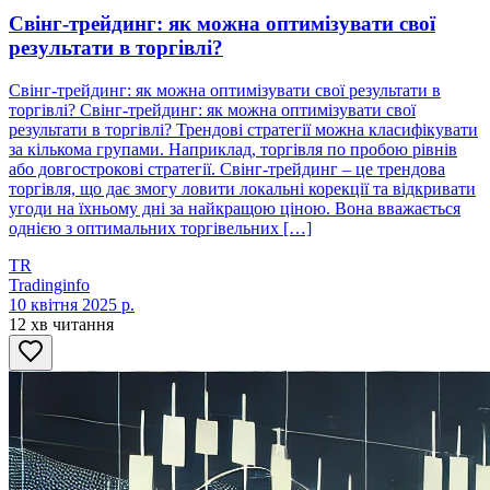
Свінг-трейдинг: як можна оптимізувати свої
результати в торгівлі?
Свінг-трейдинг: як можна оптимізувати свої результати в
торгівлі? Свінг-трейдинг: як можна оптимізувати свої
результати в торгівлі? Трендові стратегії можна класифікувати
за кількома групами. Наприклад, торгівля по пробою рівнів
або довгострокові стратегії. Свінг-трейдинг – це трендова
торгівля, що дає змогу ловити локальні корекції та відкривати
угоди на їхньому дні за найкращою ціною. Вона вважається
однією з оптимальних торгівельних […]
TR
Tradinginfo
10 квітня 2025 р.
12 хв читання