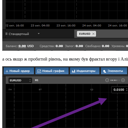
а ось якщо ж пробитий рівень, на якому був фрактал вгору і Алі