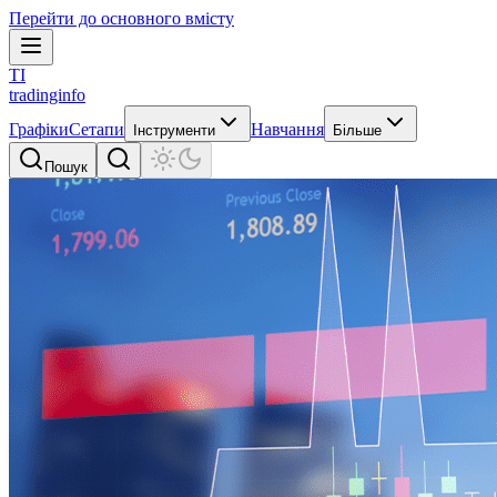
Перейти до основного вмісту
TI
tradinginfo
Графіки
Сетапи
Навчання
Інструменти
Більше
Пошук