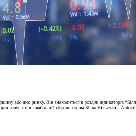
вершину або дно ринку. Він знаходиться в розділі індикаторів “Б
ристовувати в комбінації з індикатором Білла Вільямса – Алігат