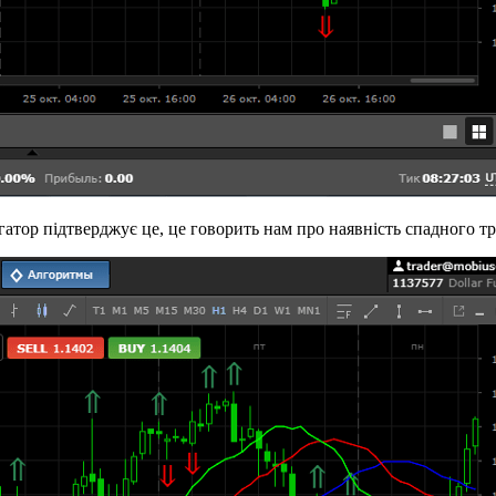
гатор підтверджує це, це говорить нам про наявність спадного тр