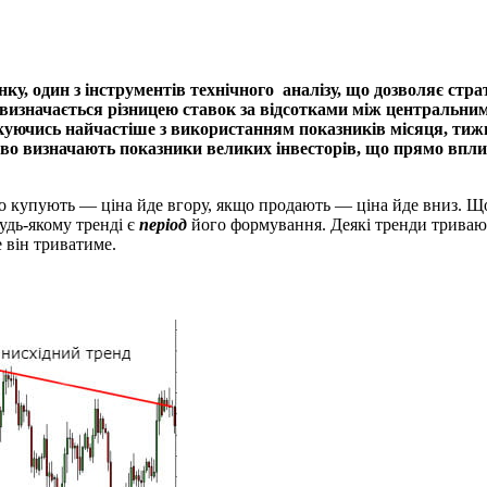
нку, один з інструментів технічного аналізу, що дозволяє стр
Він визначається різницею ставок за відсотками між централь
уючись найчастіше з використанням показників місяця, тижня
ово визначають показники великих інвесторів, що прямо впли
о купують — ціна йде вгору, якщо продають — ціна йде вниз. Що
удь-якому тренді є
період
його формування. Деякі тренди тривають
е він триватиме.