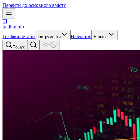
Перейти до основного вмісту
TI
tradinginfo
Графіки
Сетапи
Навчання
Інструменти
Більше
Пошук