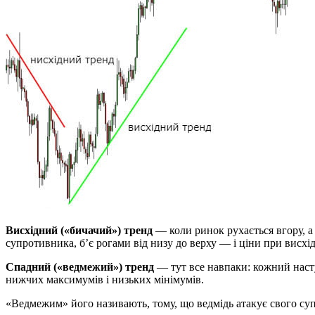
Висхідний («бичачий») тренд
— коли ринок рухається вгору, а
супротивника, б’є рогами від низу до верху — і ціни при висхі
Спадний («ведмежий») тренд
— тут все навпаки: кожний наст
нижчих максимумів і низьких мінімумів.
«Ведмежим» його називають, тому, що ведмідь атакує свого суп