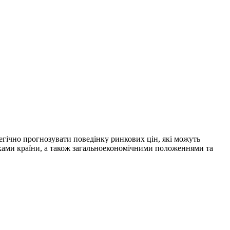
атегічно прогнозувати поведінку ринкових цін, які можуть
анками країни, а також загальноекономічними положеннями та