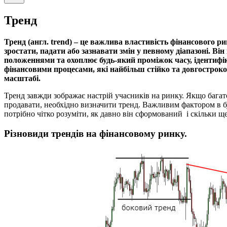
Тренд
Тренд (англ. trend) – це важлива властивість фінансового ри
зростати, падати або зазнавати змін у певному діапазоні. 
положеннями та охоплює будь-який проміжок часу, ідентифік
фінансовими процесами, які найбільш стійко та довгострок
масштабі.
Тренд завжди зображає настрій учасників на ринку. Якщо багат
продавати, необхідно визначити тренд. Важливим фактором в б
потрібно чітко розуміти, як давно він сформований і скільки щ
Різновиди трендів на фінансовому ринку.