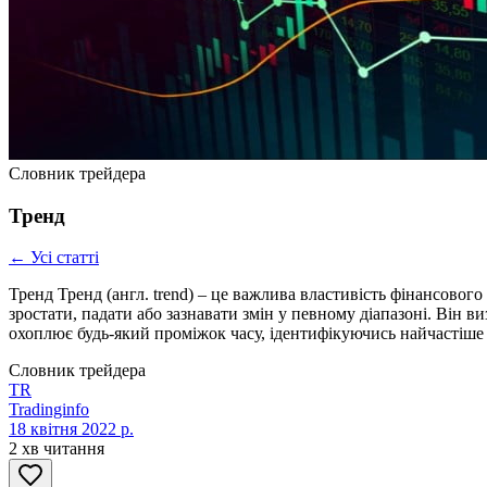
Словник трейдера
Тренд
← Усі статті
Тренд Тренд (англ. trend) – це важлива властивість фінансового
зростати, падати або зазнавати змін у певному діапазоні. Він
охоплює будь-який проміжок часу, ідентифікуючись найчастіше
Словник трейдера
TR
Tradinginfo
18 квітня 2022 р.
2 хв читання