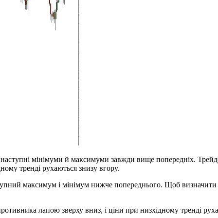
 наступні мінімуми й максимуми завжди вище попередніх. Трейде
дному тренді рухаються знизу вгору.
упний максимум і мінімум нижче попереднього. Щоб визначити сп
ротивника лапою зверху вниз, і ціни при низхідному тренді руха