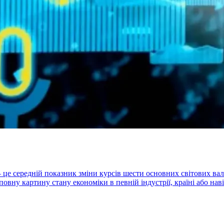
ex) – це середній показник зміни курсів шести основних світови
овну картину стану економіки в певній індустрії, країні або нав