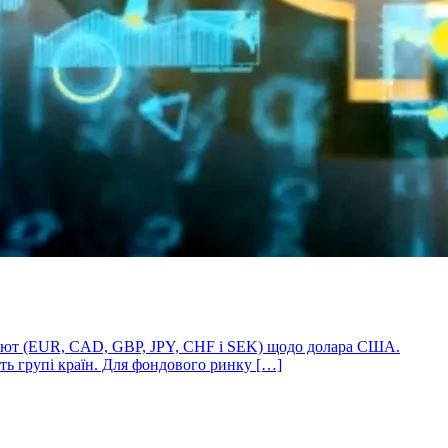
х валют (EUR, CAD, GBP, JPY, CHF і SEK) щодо долара США.
іть групі країн. Для фондового ринку […]