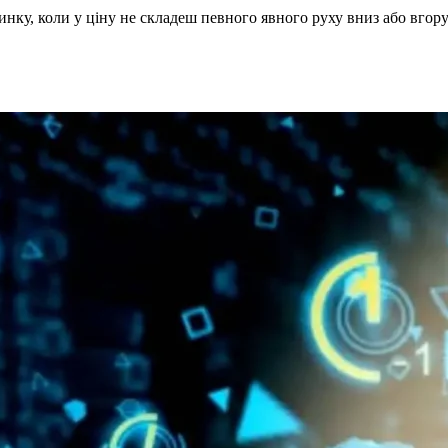
инку, коли у ціну не складеш певного явного руху вниз або вгору