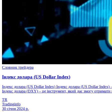
Словник трейдера
Індекс долара (US Dollar Index)
Індекс долара (US Dollar Index) Індекс долара (US Dollar Ind
Індекс долара (DXY) – це інструмент, який дає змогу отримати п
TR
Tradinginfo
30 січня 2024 р.