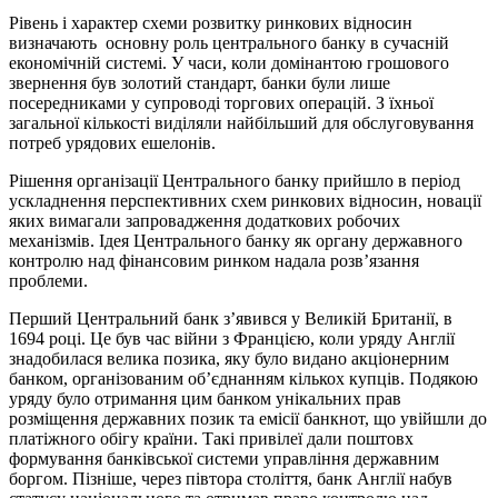
Рівень і характер схеми розвитку ринкових відносин
визначають основну роль центрального банку в сучасній
економічній системі. У часи, коли домінантою грошового
звернення був золотий стандарт, банки були лише
посередниками у супроводі торгових операцій. З їхньої
загальної кількості виділяли найбільший для обслуговування
потреб урядових ешелонів.
Рішення організації Центрального банку прийшло в період
ускладнення перспективних схем ринкових відносин, новації
яких вимагали запровадження додаткових робочих
механізмів. Ідея Центрального банку як органу державного
контролю над фінансовим ринком надала розв’язання
проблеми.
Перший Центральний банк з’явився у Великій Британії, в
1694 році. Це був час війни з Францією, коли уряду Англії
знадобилася велика позика, яку було видано акціонерним
банком, організованим об’єднанням кількох купців. Подякою
уряду було отримання цим банком унікальних прав
розміщення державних позик та емісії банкнот, що увійшли до
платіжного обігу країни. Такі привілеї дали поштовх
формування банківської системи управління державним
боргом. Пізніше, через півтора століття, банк Англії набув