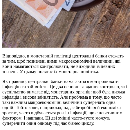
Відповідно, в монетарній політиці центральні банки стежать
за тим, щоб позначені ними макроекономічні величини, які
вони намагаються контролювати, не виходили із певних
значень. У цьому полягає їх монетарна політика.
Як правило, центральні банки намагаються контролювати
інфляцію та зайнятість. Це два основні завдання контролю, які
суспільство вимагає від монетарних органів: щоб була низька
інфляція і висока зайнятість. Але проблема в тому, що часто
такі важливі макроекономічні величини суперечать одна
одній. Тобто коли, наприклад, падає безробіття й економіка
зростає, часто відбувається розгін інфляції, що є негативним
фактором. І навпаки. Ці дві змінні часто-густо можуть
суперечити один одному під час бізнес-циклу.