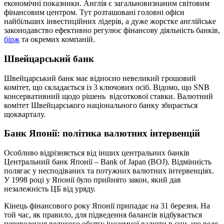
економічні показники. Англія є загальновизнаним світовим
фінансовим центром. Тут розташовані головні офіси
найбільших інвестиційних лідерів, а дуже жорстке англійське
законодавство ефективно регулює фінансову діяльність банків,
бірж
та окремих компаній.
Швейцарський банк
Швейцарський банк має відносно невеликий грошовий
комітет, що складається із 3 ключових осіб. Відомо, що SNB
консервативний щодо рішень відсоткової ставки. Валютний
комітет Швейцарського національного банку збирається
щокварталу.
Банк Японії: політика валютних інтервенцій
Особливо відрізняється від інших центральних банків
Центральний банк Японії – Bank of Japan (BOJ). Відмінність
полягає у несподіваних та потужних валютних інтервенціях.
У 1998 році у Японії було прийнято закон, який дав
незалежність ЦБ від уряду.
Кінець фінансового року Японії припадає на 31 березня. На
той час, як правило, для підведення балансів відбувається
переведення великого обсягу іноземної валюти в єни, що веде