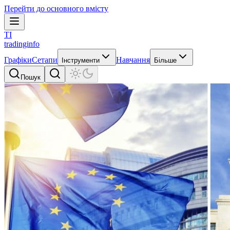
Перейти до основного вмісту
TI
tradinginfo
Графіки
Сетапи
Навчання
Інструменти
Більше
Пошук