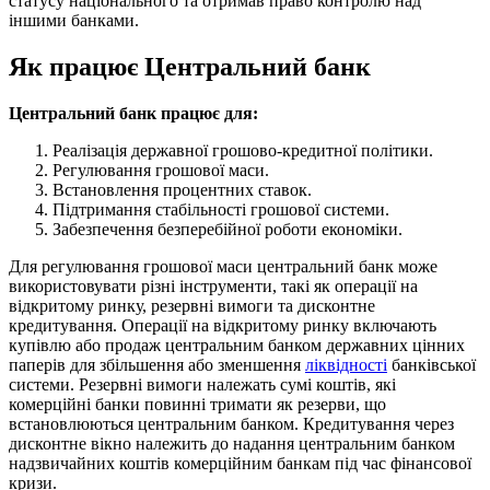
статусу національного та отримав право контролю над
іншими банками.
Як працює Центральний банк
Центральний банк працює для:
Реалізація державної грошово-кредитної політики.
Регулювання грошової маси.
Встановлення процентних ставок.
Підтримання стабільності грошової системи.
Забезпечення безперебійної роботи економіки.
Для регулювання грошової маси центральний банк може
використовувати різні інструменти, такі як операції на
відкритому ринку, резервні вимоги та дисконтне
кредитування. Операції на відкритому ринку включають
купівлю або продаж центральним банком державних цінних
паперів для збільшення або зменшення
ліквідності
банківської
системи. Резервні вимоги належать сумі коштів, які
комерційні банки повинні тримати як резерви, що
встановлюються центральним банком. Кредитування через
дисконтне вікно належить до надання центральним банком
надзвичайних коштів комерційним банкам під час фінансової
кризи.