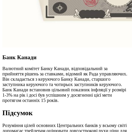
Банк Канади
Валютний комітет Банку Канади, відповідальний за
прийняття рішень за ставками, відомий як Рада управляючих.
Він складається з керуючого Банку Канади, старшого
заступника керуючого та чотирьох заступників керуючого.
Банк Канади встановив цільовий показник інфляції у розмірі
1-3% на рік і досі був успішним у досягненні цієї мети
протягом останніх 15 років.
Підсумок
Розуміння цілей основних Центральних банків у всьому світі
допомагає трейдерам оцінювати довгострокові рухи ціни для