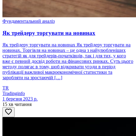
Фундаментальний аналіз
Як трейдеру торгувати на новинах
Як трейдеру торгувати на новинах Як трейдеру торгувати на
новинах. Торгівля на новинах – це одна з найулюбленіших
стратегій як для трейдерів-початківців, так і для тих, у кого
вже є певний досвід роботи на фінансових ринках. Суть цього
методу полягає в тому, щоб відкривати угоди в період
публікації важливої макроекономічної статистики та
заробляти на зростаючій […]
TR
Tradinginfo
1 березня 2023 р.
15 хв читання