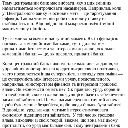
Тому центральний банк має вибрати, яку з цих змінних
намагатиметься контролювати насамперед. Наприклад, коли
у Центрального банку є основна мета – це таргетування
інфляції. Таким чином, він робить основну ставку на
стабільність цін. Відповідно інші макроекономічні змінні
мають меншу цінність.
Тут важливо зазначити наступний момент. Як і з функцією
нагляду за комерційними банками, тут є дилема між
приватними інтересами та інтересами держави, оскільки
комерційні банки — це, як правило, приватні банки.
Коли центральний банк виконує таке важливе завдання, як
управління монетарною та кредитно-грошовою політикою,
часто проявляється інша суперечність з погляду економіки —
це суперечність між інтересами уряду, представленого,
наприклад, міністерством фінансів та інтересами грошової
влади. Як економісти бачать це? Як правило, уряд, обраний
чи необраний, своєю головною функцією бачить забезпечення
загальної зайнятості. Це має насамперед політичний аспект —
щоби було менше безробіття, щоби люди більше були зайняті.
Відповідно, уряд завжди матиме інтерес стимулювати
економіку, підвищувати зайнятість. У той час як грошова
влада, виходячи зі своїх теорій, вважає, що вона має цьому
протидіяти, бо уряд має більше сил. Тому центральний банк