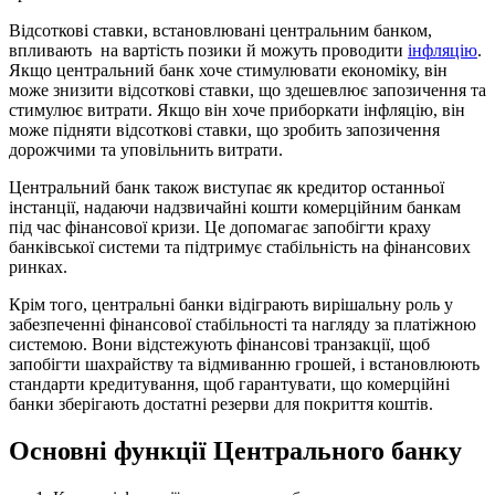
Відсоткові ставки, встановлювані центральним банком,
впливають на вартість позики й можуть проводити
інфляцію
.
Якщо центральний банк хоче стимулювати економіку, він
може знизити відсоткові ставки, що здешевлює запозичення та
стимулює витрати. Якщо він хоче приборкати інфляцію, він
може підняти відсоткові ставки, що зробить запозичення
дорожчими та уповільнить витрати.
Центральний банк також виступає як кредитор останньої
інстанції, надаючи надзвичайні кошти комерційним банкам
під час фінансової кризи. Це допомагає запобігти краху
банківської системи та підтримує стабільність на фінансових
ринках.
Крім того, центральні банки відіграють вирішальну роль у
забезпеченні фінансової стабільності та нагляду за платіжною
системою. Вони відстежують фінансові транзакції, щоб
запобігти шахрайству та відмиванню грошей, і встановлюють
стандарти кредитування, щоб гарантувати, що комерційні
банки зберігають достатні резерви для покриття коштів.
Основні функції Центрального банку