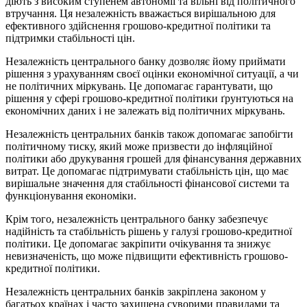
діють з високим ступенем автономії та вільні від політичного
втручання. Ця незалежність вважається вирішальною для
ефективного здійснення грошово-кредитної політики та
підтримки стабільності цін.
Незалежність центрального банку дозволяє йому приймати
рішення з урахуванням своєї оцінки економічної ситуації, а чи
не політичних міркувань. Це допомагає гарантувати, що
рішення у сфері грошово-кредитної політики ґрунтуються на
економічних даних і не залежать від політичних міркувань.
Незалежність центральних банків також допомагає запобігти
політичному тиску, який може призвести до інфляційної
політики або друкування грошей для фінансування державних
витрат. Це допомагає підтримувати стабільність цін, що має
вирішальне значення для стабільності фінансової системи та
функціонування економіки.
Крім того, незалежність центрального банку забезпечує
надійність та стабільність рішень у галузі грошово-кредитної
політики. Це допомагає закріпити очікування та знижує
невизначеність, що може підвищити ефективність грошово-
кредитної політики.
Незалежність центральних банків закріплена законом у
багатьох країнах і часто захищена суворими правилами та