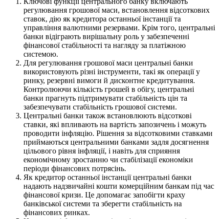
Ключові функції центрального банку включають
регулювання грошової маси, встановлення відсоткових
ставок, дію як кредитора останньої інстанції та
управління валютними резервами. Крім того, центральні
банки відіграють вирішальну роль у забезпеченні
фінансової стабільності та нагляду за платіжною
системою.
Для регулювання грошової маси центральні банки
використовують різні інструменти, такі як операції у
ринку, резервні вимоги й дисконтне кредитування.
Контролюючи кількість грошей в обігу, центральні
банки прагнуть підтримувати стабільність цін та
забезпечувати стабільність грошової системи.
Центральні банки також встановлюють відсоткові
ставки, які впливають на вартість запозичень і можуть
проводити інфляцію. Рішення за відсотковими ставками
приймаються центральними банками задля досягнення
цільового рівня інфляції, і навіть для сприяння
економічному зростанню чи стабілізації економіки
періоди фінансових потрясінь.
Як кредитор останньої інстанції центральні банки
надають надзвичайні кошти комерційним банкам під час
фінансової кризи. Це допомагає запобігти краху
банківської системи та зберегти стабільність на
фінансових ринках.