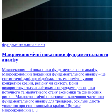
Фундаментальний аналіз
Макроекономічні показники фундаментального
аналізу
Макроекономічні показники фундаментального аналізу
Макроекономічні показники фундаментального аналізу – це
статистичні дані, що відображають економічні умови
конкретної країни, регіону чи сектору. Вони
використовуються аналітиками та урядами для оцінки
поточного та майбутнього стану економіки та фінансових
ринків. Макроекономічні показники є ключовою частиною
фундаментального аналізу для трейдерів, оскільки дають
уявлення про стан економіки країни. Що таке
макроекономічні […]