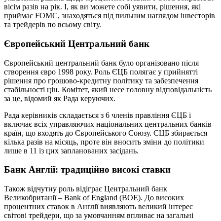
вісім разів на рік. І, як ви можете собі уявити, рішення, які
приймає FOMC, знаходяться під пильним наглядом інвесторів
та трейдерів по всьому світу.
Європейський Центральний банк
Європейський центральний банк було організовано після
створення євро 1998 року. Роль ЄЦБ полягає у прийнятті
рішення про грошово-кредитну політику та забезпечення
стабільності цін. Комітет, який несе головну відповідальність
за це, відомий як Рада керуючих.
Рада керівників складається з 6 членів правління ЄЦБ і
включає всіх управляючих національних центральних банків
країн, що входять до Європейського Союзу. ЄЦБ збирається
кілька разів на місяць, проте він вносить зміни до політики
лише в 11 із цих запланованих засідань.
Банк Англії: традиційно високі ставки
Також відчутну роль відіграє Центральний банк
Великобританії – Bank of England (BOE). До високих
процентних ставок в Англії виявляють великий інтерес
світові трейдери, що за умовчанням впливає на загальні