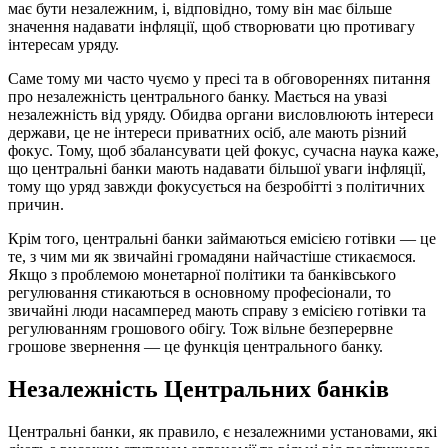
має бути незалежним, і, відповідно, тому він має більше
значення надавати інфляції, щоб створювати цю противагу
інтересам уряду.
Саме тому ми часто чуємо у пресі та в обговореннях питання
про незалежність центрального банку. Мається на увазі
незалежність від уряду. Обидва органи висловлюють інтереси
держави, це не інтереси приватних осіб, але мають різний
фокус. Тому, щоб збалансувати цей фокус, сучасна наука каже,
що центральні банки мають надавати більшої уваги інфляції,
тому що уряд завжди фокусується на безробітті з політичних
причин.
Крім того, центральні банки займаються емісією готівки — це
те, з чим ми як звичайні громадяни найчастіше стикаємося.
Якщо з проблемою монетарної політики та банківського
регулювання стикаються в основному професіонали, то
звичайні люди насамперед мають справу з емісією готівки та
регулюванням грошового обігу. Тож вільне безперервне
грошове звернення — це функція центрального банку.
Незалежність Центральних банків
Центральні банки, як правило, є незалежними установами, які