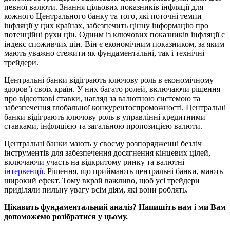
певної валюти. Знання цільових показників інфляції для
кожного Центрального банку та того, які поточні темпи
інфляції у цих країнах, забезпечить цінну інформацію про
потенційні рухи цін. Одним із ключових показників інфляції є
індекс споживчих цін. Він є економічним показником, за яким
мають уважно стежити як фундаментальні, так і технічні
трейдери.
Центральні банки відіграють ключову роль в економічному
здоров’ї своїх країн. У них багато ролей, включаючи рішення
про відсоткові ставки, нагляд за валютною системою та
забезпечення глобальної конкурентоспроможності. Центральні
банки відіграють ключову роль в управлінні кредитними
ставками, інфляцією та загальною пропозицією валюти.
Центральні банки мають у своєму розпорядженні безліч
інструментів для забезпечення досягнення кінцевих цілей,
включаючи участь на відкритому ринку та валютні
інтервенції
. Рішення, що приймають центральні банки, мають
широкий ефект. Тому вкрай важливо, щоб усі трейдери
приділяли пильну увагу всім діям, які вони роблять.
Цікавить фундаментальний аналіз? Напишіть нам і ми Вам
допоможемо розібратися у цьому.