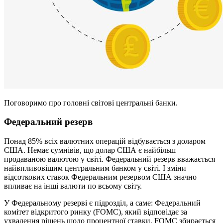
Поговоримо про головні світові центральні банки.
Федеральний резерв
Понад 85% всіх валютних операцій відбувається з доларом
США. Немає сумнівів, що долар США є найбільш
продаваною валютою у світі. Федеральний резерв вважається
найвпливовішим центральним банком у світі. І зміни
відсоткових ставок Федеральним резервом США значно
впливає на інші валюти по всьому світу.
У Федеральному резерві є підрозділ, а саме: Федеральний
комітет відкритого ринку (FOMC), який відповідає за
ухвалення рішень щодо процентної ставки. FOMC збирається