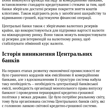
Вони виконують функції нагляду за комерційними банками,
встановлюючи стандарти кредитування і стежачи за тим, щоб
банки зберігали достатні резерви покриття зняття коштів
клієнтами. Також відіграють роль у запобіганні шахрайству та
відмиванню грошей, відстежуючи фінансові операції.
Центральні банки також є зберігачами валютних резервів
країни, що використовуються для підтримки вартості валюти
на міжнародному ринку. Вони також можуть використовувати
ці резерви для інтервенцій на валютному ринку, щоб
стабілізувати обмінний курс валюти.
Історія виникнення Центральних
банків
На перших етапах розвитку економічної промисловості не
було граничних кордонів між емісійними й комерційними
банками, але з вдосконаленням її структури система набула
таку необхідність – необхідність централізації банківської
емісії, необхідність організації монопольного права випуску
банкнот і проведення першорядної кредитно-грошової
політики у межах держави. Це було потрібне реальному світу,
тому була організована система Центральних банків світу, які
є головною ланкою світової кредитно-грошової системи.