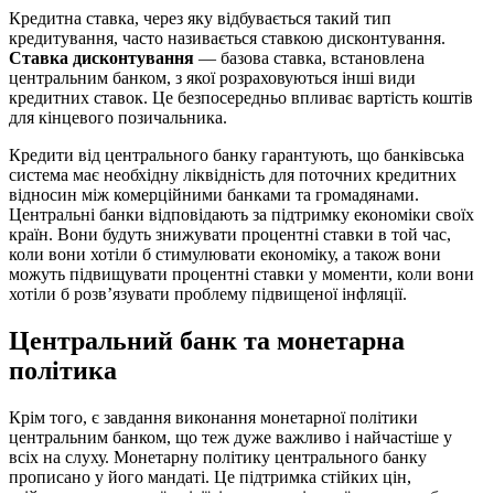
Кредитна ставка, через яку відбувається такий тип
кредитування, часто називається ставкою дисконтування.
Ставка дисконтування
— базова ставка, встановлена
центральним банком, з якої розраховуються інші види
кредитних ставок. Це безпосередньо впливає вартість коштів
для кінцевого позичальника.
Кредити від центрального банку гарантують, що банківська
система має необхідну ліквідність для поточних кредитних
відносин між комерційними банками та громадянами.
Центральні банки відповідають за підтримку економіки своїх
країн. Вони будуть знижувати процентні ставки в той час,
коли вони хотіли б стимулювати економіку, а також вони
можуть підвищувати процентні ставки у моменти, коли вони
хотіли б розв’язувати проблему підвищеної інфляції.
Центральний банк та монетарна
політика
Крім того, є завдання виконання монетарної політики
центральним банком, що теж дуже важливо і найчастіше у
всіх на слуху. Монетарну політику центрального банку
прописано у його мандаті. Це підтримка стійких цін,