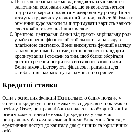
Центральні банки також відповідають за управління
валютними резервами країни, що використовуються
підтримки вартості валюти міжнародному ринку. Вони
можуть втручатися у валютний ринок, щоб стабілізувати
обмінний курс валюти та підтримувати вартість валюти
своєї країни стосовно інших валют.
Зрештою, центральні банки відіграють вирішальну роль
у забезпеченні фінансової стабільності та нагляду за
платіжною системою. Вони виконують функції нагляду
за комерційними банками, встановлюючи стандарти
кредитування і стежачи за тим, щоб банки зберігали
достатні резерви покриття зняття коштів клієнтами.
Вони також відстежують фінансові транзакції для
запобігання шахрайству та відмиванню грошей.
Кредитні ставки
Одна з основних функцій Центрального банку полягає у
сприянні кредитуванню в межах усієї держави чи окремого
регіону. Отже, центральні банки надають необхідний капітал
різним комерційним банкам. Ця кредитна угода між
центральним банком та комерційними банками забезпечує
ефективний доступ до капіталу для фізичних та юридичних
осіб.