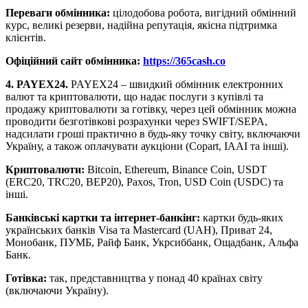
Переваги обмінника:
цілодобова робота, вигідний обмінний
курс, великі резерви, надійна репутація, якісна підтримка
клієнтів.
Офіційний сайт обмінника:
https://365cash.co
4. PAYEX24.
PAYEX24 – швидкий обмінник електронних
валют та криптовалюти, що надає послуги з купівлі та
продажу криптовалюти за готівку, через цей обмінник можна
проводити безготівкові розрахунки через SWIFT/SEPA,
надсилати гроші практично в будь-яку точку світу, включаючи
Україну, а також оплачувати аукціони (Copart, IAAI та інші).
Криптовалюти:
Bitcoin, Ethereum, Binance Coin, USDT
(ERC20, TRC20, BEP20), Paxos, Tron, USD Coin (USDC) та
інші.
Банківські картки та інтернет-банкінг:
картки будь-яких
українських банків Visa та Mastercard (UAH), Приват 24,
Монобанк, ПУМБ, Райф Банк, Укрсиббанк, Ощадбанк, Альфа
Банк.
Готівка:
так, представництва у понад 40 країнах світу
(включаючи Україну).