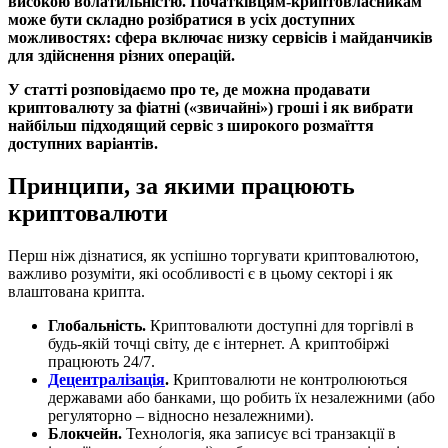
високою волатильністю. Початківцям-криптовласникам
може бути складно розібратися в усіх доступних
можливостях: сфера включає низку сервісів і майданчиків
для здійснення різних операцій.
У статті розповідаємо про те, де можна продавати
криптовалюту за фіатні («звичайні») гроші і як вибрати
найбільш підходящий сервіс з широкого розмаїття
доступних варіантів.
Принципи, за якими працюють
криптовалюти
Перш ніж дізнатися, як успішно торгувати криптовалютою,
важливо розуміти, які особливості є в цьому секторі і як
влаштована крипта.
Глобальність.
Криптовалюти доступні для торгівлі в
будь-якій точці світу, де є інтернет. А криптобіржі
працюють 24/7.
Децентралізація
.
Криптовалюти не контролюються
державами або банками, що робить їх незалежними (або
регуляторно – відносно незалежними).
Блокчейн.
Технологія, яка записує всі транзакції в