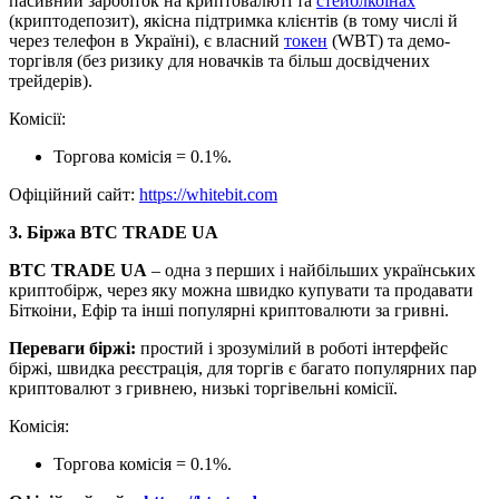
пасивний заробіток на криптовалюті та
стейблкоінах
(криптодепозит), якісна підтримка клієнтів (в тому числі й
через телефон в Україні), є власний
токен
(WBT) та демо-
торгівля (без ризику для новачків та більш досвідчених
трейдерів).
Комісії:
Торгова комісія = 0.1%.
Офіційний сайт:
https://whitebit.com
3. Біржа BTC TRADE UA
BTC TRADE UA
– одна з перших і найбільших українських
криптобірж, через яку можна швидко купувати та продавати
Біткоіни, Ефір та інші популярні криптовалюти за гривні.
Переваги біржі:
простий і зрозумілий в роботі інтерфейс
біржі, швидка реєстрація, для торгів є багато популярних пар
криптовалют з гривнею, низькі торгівельні комісії.
Комісія:
Торгова комісія = 0.1%.