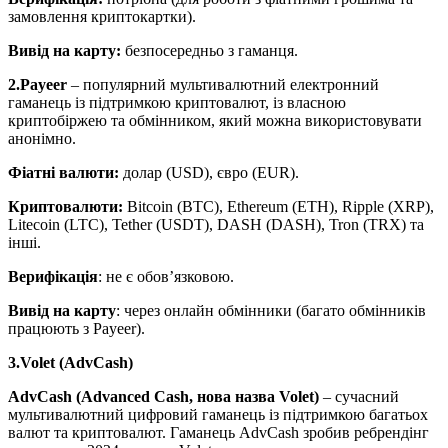
замовлення криптокартки).
Вивід на карту:
безпосередньо з гаманця.
2.Payeer
– популярний мультивалютний електронний
гаманець із підтримкою криптовалют, із власною
криптобіржею та обмінником, який можна використовувати
анонімно.
Фіатні валюти:
долар (USD), євро (EUR).
Криптовалюти:
Bitcoin (BTC), Ethereum (ETH), Ripple (XRP),
Litecoin (LTC), Tether (USDT), DASH (DASH), Tron (TRX) та
інші.
Верифікація
: не є обов’язковою.
Вивід на карту
: через онлайн обмінники (багато обмінників
працюють з Payeer).
3.Volet (AdvCash)
AdvCash (Advanced Cash, нова назва Volet)
– сучасний
мультивалютний цифровий гаманець із підтримкою багатьох
валют та криптовалют. Гаманець AdvCash зробив ребрендінг