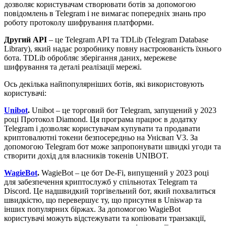
дозволяє користувачам створювати ботів за допомогою
повідомлень в Telegram і не вимагає попередніх знань про
роботу протоколу шифрування платформи.
Другий API
– це Telegram API та TDLib (Telegram Database
Library), який надає розробнику повну настроюваність їхнього
бота. TDLib обробляє зберігання даних, мережеве
шифрування та деталі реалізації мережі.
Ось декілька найпопулярніших ботів, які використовують
користувачі:
Unibot
.
Unibot – це торговий бот Telegram, запущений у 2023
році Протокол Diamond. Ця програма працює в додатку
Telegram і дозволяє користувачам купувати та продавати
криптовалютні токени безпосередньо на Унісвап V3. За
допомогою Telegram бот може запропонувати швидкі угоди та
створити дохід для власників токенів UNIBOT.
WagieBot
.
WagieBot – це бот De-Fi, випущений у 2023 році
для забезпечення криптослужб у спільнотах Telegram та
Discord. Це надшвидкий торгівельний бот, який похвалиться
швидкістю, що перевершує ту, що присутня в Uniswap та
інших популярних біржах. За допомогою WagieBot
користувачі можуть відстежувати та копіювати транзакції,