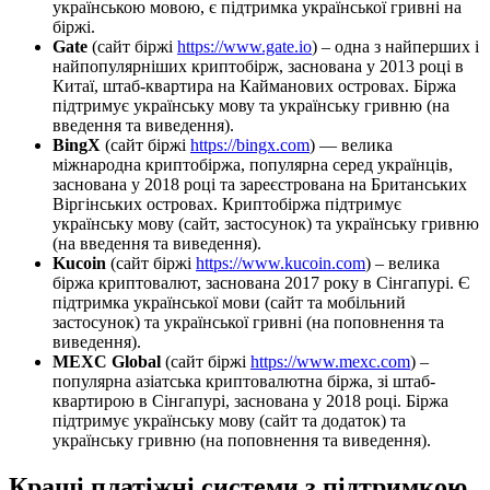
українською мовою, є підтримка української гривні на
біржі.
Gate
(сайт біржі
https://www.gate.io
) – одна з найперших і
найпопулярніших криптобірж, заснована у 2013 році в
Китаї, штаб-квартира на Кайманових островах. Біржа
підтримує українську мову та українську гривню (на
введення та виведення).
BingX
(сайт біржі
https://bingx.com
) — велика
міжнародна криптобіржа, популярна серед українців,
заснована у 2018 році та зареєстрована на Британських
Віргінських островах. Криптобіржа підтримує
українську мову (сайт, застосунок) та українську гривню
(на введення та виведення).
Kucoin
(сайт біржі
https://www.kucoin.com
) – велика
біржа криптовалют, заснована 2017 року в Сінгапурі. Є
підтримка української мови (сайт та мобільний
застосунок) та української гривні (на поповнення та
виведення).
MEXC Global
(сайт біржі
https://www.mexc.com
) –
популярна азіатська криптовалютна біржа, зі штаб-
квартирою в Сінгапурі, заснована у 2018 році. Біржа
підтримує українську мову (сайт та додаток) та
українську гривню (на поповнення та виведення).
Кращі платіжні системи з підтримкою