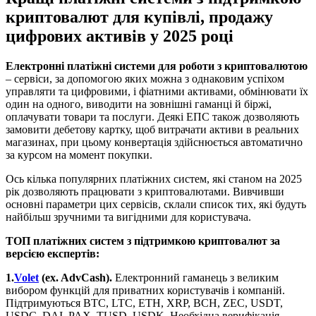
криптовалют для купівлі, продажу
цифрових активів у 2025 році
Електронні платіжні системи для роботи з криптовалютою
– сервіси, за допомогою яких можна з однаковим успіхом
управляти та цифровими, і фіатними активами, обмінювати їх
один на одного, виводити на зовнішні гаманці й біржі,
оплачувати товари та послуги. Деякі ЕПС також дозволяють
замовити дебетову картку, щоб витрачати активи в реальних
магазинах, при цьому конвертація здійснюється автоматично
за курсом на момент покупки.
Ось кілька популярних платіжних систем, які станом на 2025
рік дозволяють працювати з криптовалютами. Вивчивши
основні параметри цих сервісів, склали список тих, які будуть
найбільш зручними та вигідними для користувача.
ТОП платіжних систем з підтримкою криптовалют за
версією експертів:
1.
Volet
(ex. AdvCash).
Електронний гаманець з великим
вибором функцій для приватних користувачів і компаній.
Підтримуються BTC, LTC, ETH, XRP, BCH, ZEC, USDT,
USDC, DAI, PAX, TUSD, USDK. Необхідна верифікація.