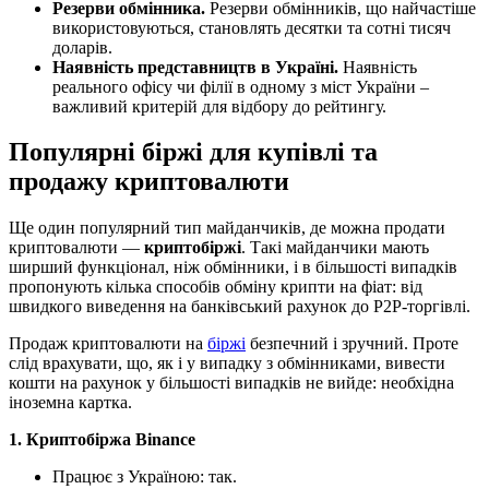
Резерви обмінника.
Резерви обмінників, що найчастіше
використовуються, становлять десятки та сотні тисяч
доларів.
Наявність представництв в Україні.
Наявність
реального офісу чи філії в одному з міст України –
важливий критерій для відбору до рейтингу.
Популярні біржі для купівлі та
продажу криптовалюти
Ще один популярний тип майданчиків, де можна продати
криптовалюти —
криптобіржі
. Такі майданчики мають
ширший функціонал, ніж обмінники, і в більшості випадків
пропонують кілька способів обміну крипти на фіат: від
швидкого виведення на банківський рахунок до P2P-торгівлі.
Продаж криптовалюти на
біржі
безпечний і зручний. Проте
слід врахувати, що, як і у випадку з обмінниками, вивести
кошти на рахунок у більшості випадків не вийде: необхідна
іноземна картка.
1. Криптобіржа Binance
Працює з Україною: так.