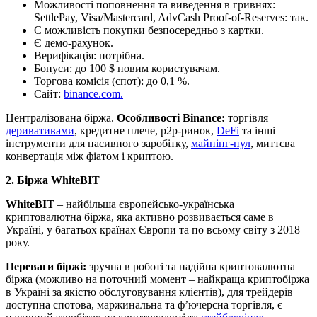
Можливості поповнення та виведення в гривнях:
SettlePay, Visa/Mastercard, AdvCash Proof-of-Reserves: так.
Є можливість покупки безпосередньо з картки.
Є демо-рахунок.
Верифікація: потрібна.
Бонуси: до 100 $ новим користувачам.
Торгова комісія (спот): до 0,1 %.
Сайт:
binance.com.
Централізована біржа.
Особливості Binance:
торгівля
деривативами
, кредитне плече, p2p-ринок,
DeFi
та інші
інструменти для пасивного заробітку,
майнінг-пул
, миттєва
конвертація між фіатом і криптою.
2. Біржа WhiteBIT
WhiteBIT
– найбільша європейсько-українська
криптовалютна біржа, яка активно розвивається саме в
Україні, у багатьох країнах Європи та по всьому світу з 2018
року.
Переваги біржі:
зручна в роботі та надійна криптовалютна
біржа (можливо на поточний момент – найкраща криптобіржа
в Україні за якістю обслуговування клієнтів), для трейдерів
доступна спотова, маржинальна та ф’ючерсна торгівля, є