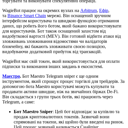
торгувати та виконувати спекулятивні операції.
WagieBot працює на окремих вузлах на
Arbitrum
,
Ефір
,
та
Binance Smart Chain
мережі. Він оснащений зручним
інтерфейсом користувача та швидкою функцією отримання
даних, що робить його ботом, який бажано використовувати
для користувачів. Бот також оснащений захистом від
видобуткової вартості (MEV). Він готовий відбити атаки від
зловживань зловживання відомостями чи валідаторів
блокчейну, які бажають зловживати своєю позицією,
видобуваючи додатковий прибуток від транзакцій.
WagieBot має свій токен, який використовується для оплати
підписки та виконання інших завдань в екосистемі.
Маестро
.
Бот Maestro Telegram sniper є ще одним
інструментом, який спрощує процес торгівлі для трейдерів. За
допомогою бота Maestro користувачі можуть купувати та
продавати активи швидше, ніж на звичайних біржах De-Fi.
Він складається з групи трьох ботів, які працюють через
Telegram, а саме:
Бот Maestro Sniper
: Цей бот відповідає за купівлю та
продаж криптовалютних токенів. Зазвичай вони
спрямовані на токени, які щойно були введені на ринок.
Цей процес зазвичай називається Снайпінг.