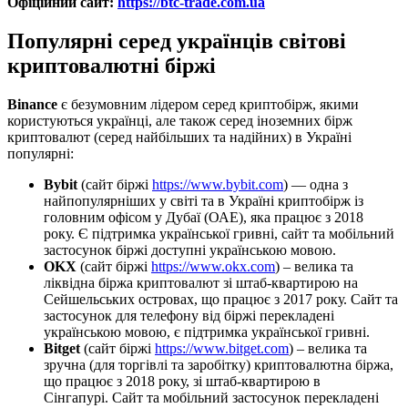
Офіційний сайт:
https://btc-trade.com.ua
Популярні серед українців світові
криптовалютні біржі
Binance
є безумовним лідером серед криптобірж, якими
користуються українці, але також серед іноземних бірж
криптовалют (серед найбільших та надійних) в Україні
популярні:
Bybit
(сайт біржі
https://www.bybit.com
) — одна з
найпопулярніших у світі та в Україні криптобірж із
головним офісом у Дубаї (ОАЕ), яка працює з 2018
року. Є підтримка української гривні, сайт та мобільний
застосунок біржі доступні українською мовою.
OKX
(сайт біржі
https://www.okx.com
) – велика та
ліквідна біржа криптовалют зі штаб-квартирою на
Сейшельських островах, що працює з 2017 року. Сайт та
застосунок для телефону від біржі перекладені
українською мовою, є підтримка української гривні.
Bitget
(сайт біржі
https://www.bitget.com
) – велика та
зручна (для торгівлі та заробітку) криптовалютна біржа,
що працює з 2018 року, зі штаб-квартирою в
Сінгапурі. Сайт та мобільний застосунок перекладені