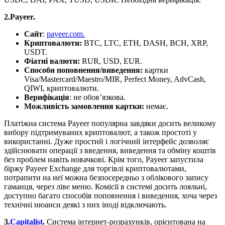
2.Payeer.
Сайт
:
payeer.com.
Криптовалюти:
BTC, LTC, ETH, DASH, BCH, XRP,
USDT.
Фіатні валюти:
RUR, USD, EUR.
Способи поповнення/виведення:
картки
Visa/Mastercard/Maestro/MIR, Perfect Money, AdvCash,
QIWI, криптовалюти.
Верифікація
: не обов’язкова.
Можливість замовлення картки:
немає.
Платіжна система Payeer популярна завдяки досить великому
вибору підтримуваних криптовалют, а також простоті у
використанні. Дуже простий і логічний інтерфейс дозволяє
здійснювати операції з введення, виведення та обміну коштів
без проблем навіть новачкові. Крім того, Payeer запустила
біржу Payeer Exchange для торгівлі криптовалютами,
потрапити на неї можна безпосередньо з облікового запису
гаманця, через ліве меню. Комісії в системі досить лояльні,
доступно багато способів поповнення і виведення, хоча через
технічні нюанси деякі з них іноді відключають.
3.
Capitalist
.
Система інтернет-розрахунків, орієнтована на