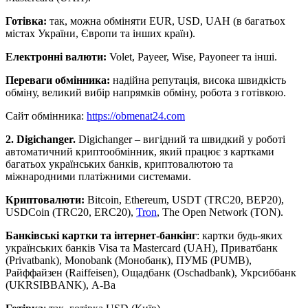
Готівка:
так, можна обміняти EUR, USD, UAH (в багатьох
містах України, Європи та інших країн).
Електронні валюти:
Volet, Payeer, Wise, Payoneer та інші.
Переваги обмінника:
надійна репутація, висока швидкість
обміну, великий вибір напрямків обміну, робота з готівкою.
Сайт обмінника:
https://obmenat24.com
2. Digichanger.
Digichanger – вигідний та швидкий у роботі
автоматичний криптообмінник, який працює з картками
багатьох українських банків, криптовалютою та
міжнародними платіжними системами.
Криптовалюти:
Bitcoin, Ethereum, USDT (TRC20, BEP20),
USDCoin (TRC20, ERC20),
Tron
, The Open Network (TON).
Банківські картки та інтернет-банкінг
: картки будь-яких
українських банків Visa та Mastercard (UAH), Приватбанк
(Privatbank), Monobank (Монобанк), ПУМБ (PUMB),
Райффайзен (Raiffeisen), Ощадбанк (Oschadbank), Укрсиббанк
(UKRSIBBANK), А-Ba