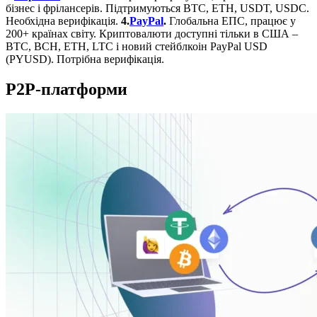
бізнес і фрілансерів. Підтримуються BTC, ETH, USDT, USDC.
Необхідна верифікація.
4.
PayPal
.
Глобальна ЕПС, працює у
200+ країнах світу. Криптовалюти доступні тільки в США –
BTC, BCH, ETH, LTC і новий стейблкоін PayPal USD
(PYUSD). Потрібна верифікація.
P2P-платформи