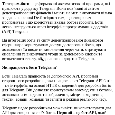
Телеграм-боти
– це формовані автоматизовані програми, які
працюють у додатку Telegram. Вони пов’язані зі світом
децентралізованих фінансів і мають на меті виконувати кілька
завдань на основі De-fi згідно з тим, що створювач
програмував і що користувач вказав ботові зробити. Боти
легко інтегруються через інтерфейс програмування додатків
(API) Telegram.
Ця інтеграція ботів та світу децентралізованої фінансової
сфери надає користувачам доступ до торгових ботів, що
дозволяють їм вводити замовлення через чати, отримувати
оновлення та виконувати угоди за допомогою кнопок та
визначеного тексту, вбудованого в додаток Telegram.
Як працюють боти Telegram?
Боти Telegram працюють за допомогою API, програми
стороннього розробника, яка працює через Telegram. API ботів
– це інтерфейс на основі HTTP, створений для розробки ботів
для Telegram. Він дозволяє користувачам взаємодіяти з ботами,
дозволяючи їм надсилати зображення, місцезнаходження,
тексти, абзаци, команди та запити в режимі реального часу.
Telegram надає розробникам можливість використовувати два
API для створення своїх ботів.
Перший – це бот-API
, який