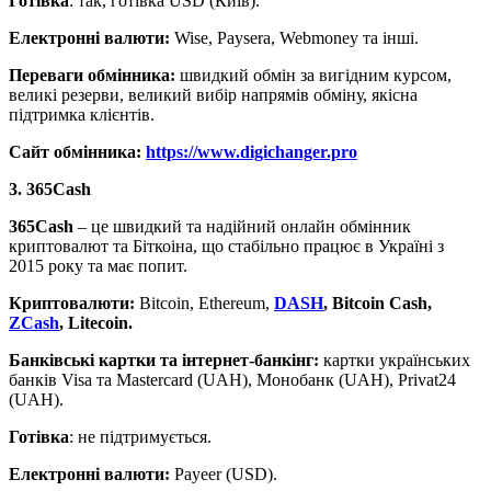
Готівка
: так, готівка USD (Київ).
Електронні валюти:
Wise, Paysera, Webmoney та інші.
Переваги обмінника:
швидкий обмін за вигідним курсом,
великі резерви, великий вибір напрямів обміну, якісна
підтримка клієнтів.
Сайт обмінника:
https://www.digichanger.pro
3. 365Cash
365Cash
– це швидкий та надійний онлайн обмінник
криптовалют та Біткоіна, що стабільно працює в Україні з
2015 року та має попит.
Криптовалюти:
Bitcoin, Ethereum,
DASH
, Bitcoin Cash,
ZCash
, Litecoin.
Банківські картки та інтернет-банкінг:
картки українських
банків Visa та Mastercard (UAH), Монобанк (UAH), Privat24
(UAH).
Готівка
: не підтримується.
Електронні валюти:
Payeer (USD).