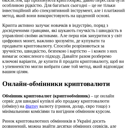
екосистем, що пропонують криптобіржі, давно перестала бути
особливою рідкістю. Для багатьох сьогодні – це не тільки
інвестиційний або спекулятивний інструмент, але і платіжний
метод, який вони використовують на щоденній основі.
Крипта активно залучає новачків в індустрію, поряд з
досвідченими гравцями, які шукають гнучкість і швидкість в
управлінні своїми активами. Але перш ніж зануритися у світ
цифрових монет, важливо зрозуміти, де купувати та
продавати криптовалюту. Способи розрізняються за
зручністю, швидкістю, безпекою і вартістю – і кожен з них
вимагає осмисленого підходу. Давайте разом розберемо
ключові варіанти, де купити й продати криптовалюту, щоб ви
з упевненістю могли вибрати саме той метод, який відповідає
вашим цілям.
Онлайн-обмінники криптовалюти
Обмінник криптовалют (криптообмінник)
– це онлайн
сервіс для швидкої купівлі або продажу криптовалюти
(обміну) на
фіатну
валюту (гривня, долар, євро тощо) з
мінімальними комісіями та вигідним обмінним курсом.
Ринок криптовалютних обмінників в Україні досить
розвинений, можна знайти десятки обмінних сервісів, але