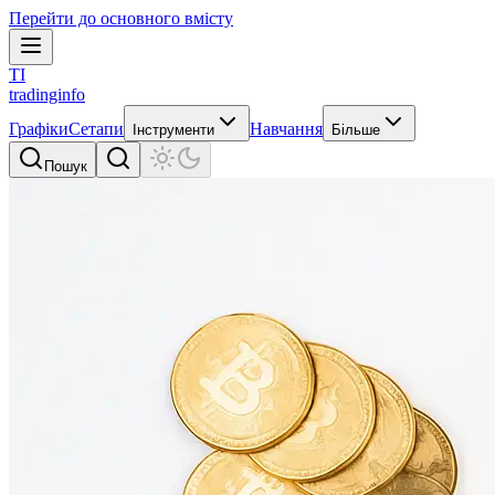
Перейти до основного вмісту
TI
tradinginfo
Графіки
Сетапи
Навчання
Інструменти
Більше
Пошук