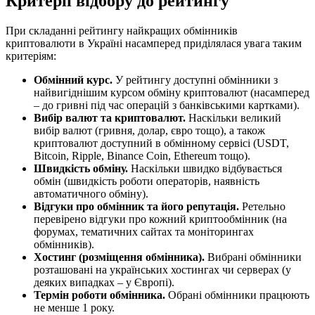
Критерії відбору до рейтингу
При складанні рейтингу найкращих обмінників
криптовалюти в Україні насамперед приділялася увага таким
критеріям:
Обмінний курс.
У рейтингу доступні обмінники з
найвигіднішим курсом обміну криптовалют (насамперед
– до гривні під час операцій з банківськими картками).
Вибір валют та криптовалют.
Наскільки великий
вибір валют (гривня, долар, євро тощо), а також
криптовалют доступний в обмінному сервісі (USDT,
Bitcoin, Ripple, Binance Coin, Ethereum тощо).
Швидкість обміну.
Наскільки швидко відбувається
обмін (швидкість роботи операторів, наявність
автоматичного обміну).
Відгуки про обмінник та його репутація.
Ретельно
перевірено відгуки про кожний криптообмінник (на
форумах, тематичних сайтах та моніторингах
обмінників).
Хостинг (розміщення обмінника).
Вибрані обмінники
розташовані на українських хостингах чи серверах (у
деяких випадках – у Європі).
Термін роботи обмінника.
Обрані обмінники працюють
не менше 1 року.