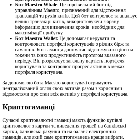
Бот Maestro Whale
: Це торгівельний бот під
управлінням Maestro, призначений для відстеження
транзакцій та рухів китів. Цей бот контролює та аналізує
великі транзакції китів, використовуючи зібрану
інформацію для визначення кроків, необхідних для
максимізації прибутку.
Бот Maestro Wallet
: Це допомагає керувати та
контролювати портфелі користувачів з різних бірж та
гаманців. Бот гаманця допомагає відстежувати ціни на
токени та їхню продуктивність протягом вказаного
періоду. Він розраховує загальну вартість портфеля
користувача та контролює прогрес активів в межах
портфеля користувача.
За допомогою бота Maestro користувачі отримують
централізований огляд своїх активів разом з корисними
відомостями про стан всіх активів у портфелі користувача.
Криптогаманці
Сучасні криптовалютні гаманці мають функцію купівлі
криптовалют з картки та виведення грошей на банківські
картки, банківські рахунки та на баланс електронних
гаманців, але який саме криптогаманець краще вибрати,