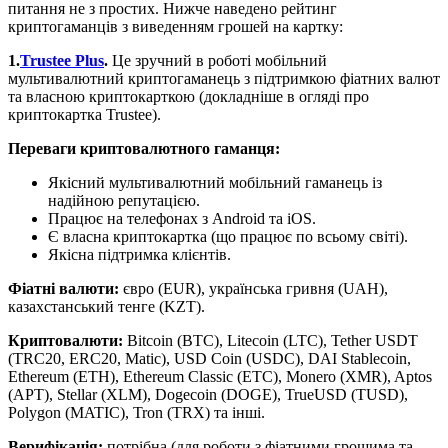
питання не з простих. Нижче наведено рейтинг
криптогаманців з виведенням грошей на картку:
1.
Trustee Plus
.
Це зручний в роботі мобільний
мультивалютний криптогаманець з підтримкою фіатних валют
та власною криптокарткою (докладніше в огляді про
криптокартка Trustee).
Переваги криптовалютного гаманця:
Якісний мультивалютний мобільний гаманець із
надійною репутацією.
Працює на телефонах з Android та iOS.
Є власна криптокартка (що працює по всьому світі).
Якісна підтримка клієнтів.
Фіатні валюти:
євро (EUR), українська гривня (UAH),
казахстанський тенге (KZT).
Криптовалюти:
Bitcoin (BTC), Litecoin (LTC), Tether USDT
(TRC20, ERC20, Matic), USD Coin (USDC), DAI Stablecoin,
Ethereum (ETH), Ethereum Classic (ETC), Monero (XMR), Aptos
(APT), Stellar (XLM), Dogecoin (DOGE), TrueUSD (TUSD),
Polygon (MATIC), Tron (TRX) та інші.
Верифікація:
потрібна (для роботи з фіатними грошима та