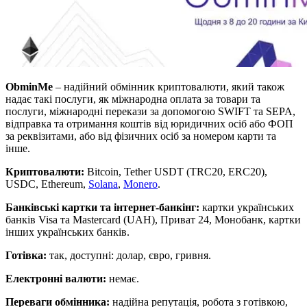
ObminMe
– надійний обмінник криптовалюти, який також
надає такі послуги, як міжнародна оплата за товари та
послуги, міжнародні перекази за допомогою SWIFT та SEPA,
відправка та отримання коштів від юридичних осіб або ФОП
за реквізитами, або від фізичних осіб за номером карти та
інше.
Криптовалюти:
Bitcoin, Tether USDT (TRC20, ERC20),
USDC, Ethereum,
Solana
,
Monero
.
Банківські картки та інтернет-банкінг:
картки українських
банків Visa та Mastercard (UAH), Приват 24, Монобанк, картки
інших українських банків.
Готівка:
так, доступні: долар, євро, гривня.
Електронні валюти:
немає.
Переваги обмінника:
надійна репутація, робота з готівкою,