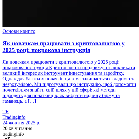
Основи крипто
Як новачкам працювати з криптовалютою у
2025 році: покрокова інструкція
Як новачкам працювати з криптовалютою у 2025 році:
покрокова інструкція Криптовалюти продовжують викликати
великий інтерес як інструмент інвестування та заробітку.
Однак для багатьох новачків ця тема залишається складною та
незрозумілою. Ми підготували цю інструкцію, щоб допомогти
початківцям знайти свій шлях у цій сфері: які методи
підходять для початківців, як вибрати надійну біржу та
гаманець, а […]
TR
Tradinginfo
24 жовтня 2025 р.
20 хв читання
tradinginfo