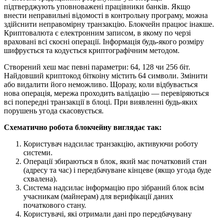
підтверджують уповноважені працівники банків. Якщо
внести неправильні відомості в контрольну програму, можна
здійснити неправомірну транзакцію. Блокчейн працює інакше.
Криптовалюта є електронним записом, в якому по черзі
враховані всі скоєні операції. Інформація будь-якого розміру
шифрується та кодується криптографічним методом.
Створений хеш має певні параметри: 64, 128 чи 256 біт.
Найдовший криптокод біткоіну містить 64 символи. Змінити
або видалити його неможливо. Щоразу, коли відбувається
нова операція, мережа проходить валідацію — перевіряються
всі попередні транзакції в блоці. При виявленні будь-яких
порушень угода скасовується.
Схематично робота блокчейну виглядає так:
Користувач надсилає транзакцію, активуючи роботу
системи.
Операції збираються в блок, який має початковий стан
(адресу та час) і передбачуване кінцеве (якщо угода буде
схвалена).
Система надсилає інформацію про зібраний блок всім
учасникам (майнерам) для верифікації даних
початкового стану.
Користувачі, які отримали дані про передбачувану