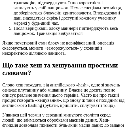
транзакцію, підтверджують їхню коректність і
записують у свій ланцюжок. Немає спеціального місця,
де зберігається блокчейн криптовалюти. Впорядковані
дані знаходяться скрізь і доступні кожному учаснику
мережі у будь-який час.
Після верифікації блоку майнери підтверджують весь
ланцюжок. Транзакція відбувається.
Якщо початковий стан блоку не верифікований, операція
скасовується, монети «заморожуються» у сховищі з
некоректною ділянкою ланцюга.
Що таке хеш та хешування простими
словами?
Слово хеш походить від англійського «hash», одне зі значень
означає плутанину або мішанину. Власне це досить повно
описує реальне значення цього терміна. Часто ще про такий
процес говорять «хешування», що знову ж таки є похідним від
англійського hashing (рубати, кришити, сплутувати тощо).
З’явився цей термін у середині минулого століття серед
людей, що займаються обробками масивів даних. Хеш-
функція дозволяла привести будь-який масив даних до заданої