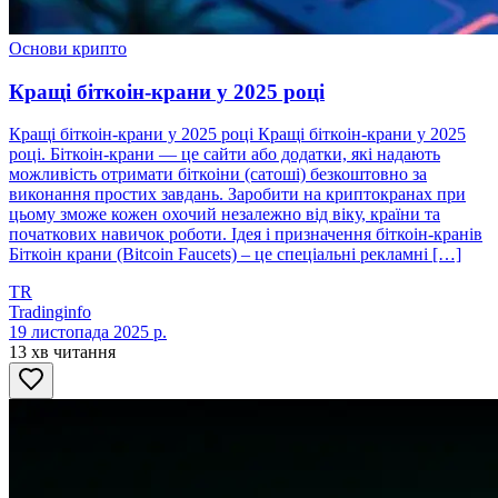
Основи крипто
Кращі біткоін-крани у 2025 році
Кращі біткоін-крани у 2025 році Кращі біткоін-крани у 2025
році. Біткоін-крани — це сайти або додатки, які надають
можливість отримати біткоіни (сатоші) безкоштовно за
виконання простих завдань. Заробити на криптокранах при
цьому зможе кожен охочий незалежно від віку, країни та
початкових навичок роботи. Ідея і призначення біткоін-кранів
Біткоін крани (Bitcoin Faucets) – це спеціальні рекламні […]
TR
Tradinginfo
19 листопада 2025 р.
13 хв читання