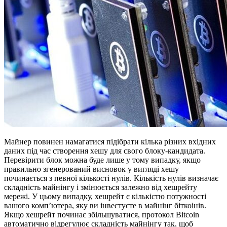
Майнер повинен намагатися підібрати кілька різних вхідних
даних під час створення хешу для свого блоку-кандидата.
Перевірити блок можна буде лише у тому випадку, якщо
правильно згенерований висновок у вигляді хешу
починається з певної кількості нулів. Кількість нулів визначає
складність майнінгу і змінюється залежно від хешрейту
мережі. У цьому випадку, хешрейт є кількістю потужності
вашого комп’ютера, яку ви інвестуєте в майнінг біткоінів.
Якщо хешрейт починає збільшуватися, протокол Bitcoin
автоматично відрегулює складність майнінгу так, щоб