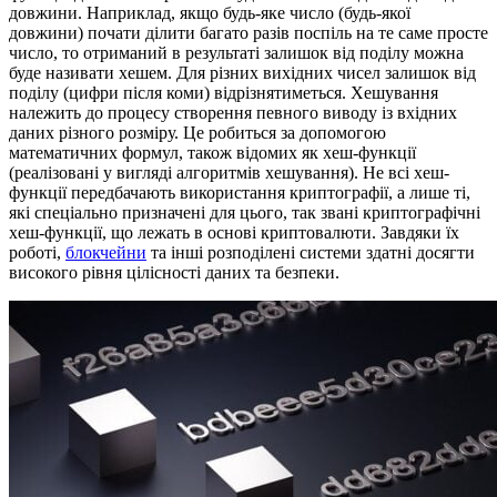
довжини. Наприклад, якщо будь-яке число (будь-якої
довжини) почати ділити багато разів поспіль на те саме просте
число, то отриманий в результаті залишок від поділу можна
буде називати хешем. Для різних вихідних чисел залишок від
поділу (цифри після коми) відрізнятиметься. Хешування
належить до процесу створення певного виводу із вхідних
даних різного розміру. Це робиться за допомогою
математичних формул, також відомих як хеш-функції
(реалізовані у вигляді алгоритмів хешування). Не всі хеш-
функції передбачають використання криптографії, а лише ті,
які спеціально призначені для цього, так звані криптографічні
хеш-функції, що лежать в основі криптовалюти. Завдяки їх
роботі,
блокчейни
та інші розподілені системи здатні досягти
високого рівня цілісності даних та безпеки.