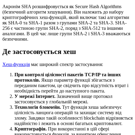
Акронім SHA розшифровується як Secure Hash Algorithms
(безпечний алгоритм хешування). Він належить до набору
криптографічних хеш-функцій, який включає такі алгоритми
як SHA-0 та SHA-1 разом з групами SHA-2 та SHA-3. SHA-
256 є частиною групи SHA-2, поряд з SHA-512 та іншими
аналогами. В цей час лише групи SHA-2 і SHA-3 вважаються
безпечними.
Де застосовується хеш
Хеш-функція
має широкий спектр застосування:
При контролі цілісності пакетів TCP/IP та інших
протоколів.
Якщо параметр функції збігається з
переданим пакетом, це свідчить про відсутність втрат і
необхідність перейти до наступного пакета.
У мережі Інтернет.
Зазначений вище протокол
застосовується у глобальній мережі.
Технологія блокчейн.
Тут функція хеша забезпечує
цілісність ланцюга операцій та захищає систему від
злому. Завдяки такій особливості blockchain відрізняється
надійністю і лежить в основі багатьох криптовалют.
Криптографія.
При використанні в цій сфері
використовується функція, за винятком обчислення