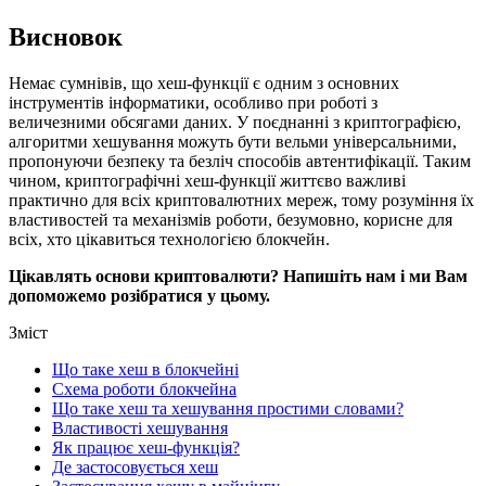
Висновок
Немає сумнівів, що хеш-функції є одним з основних
інструментів інформатики, особливо при роботі з
величезними обсягами даних. У поєднанні з криптографією,
алгоритми хешування можуть бути вельми універсальними,
пропонуючи безпеку та безліч способів автентифікації. Таким
чином, криптографічні хеш-функції життєво важливі
практично для всіх криптовалютних мереж, тому розуміння їх
властивостей та механізмів роботи, безумовно, корисне для
всіх, хто цікавиться технологією блокчейн.
Цікавлять основи криптовалюти? Напишіть нам і ми Вам
допоможемо розібратися у цьому.
Зміст
Що таке хеш в блокчейні
Схема роботи блокчейна
Що таке хеш та хешування простими словами?
Властивості хешування
Як працює хеш-функція?
Де застосовується хеш