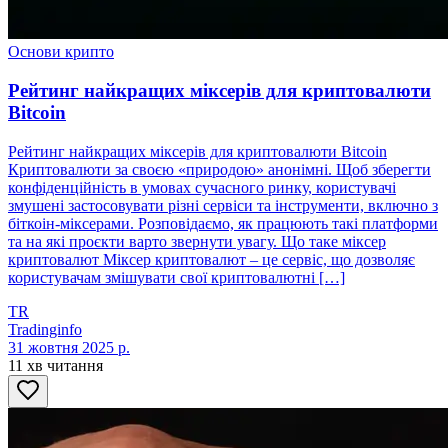
Основи крипто
Рейтинг найкращих міксерів для криптовалюти
Bitcoin
Рейтинг найкращих міксерів для криптовалюти Bitcoin
Криптовалюти за своєю «природою» анонімні. Щоб зберегти
конфіденційність в умовах сучасного ринку, користувачі
змушені застосовувати різні сервіси та інструменти, включно з
біткоін-міксерами. Розповідаємо, як працюють такі платформи
та на які проєкти варто звернути увагу. Що таке міксер
криптовалют Міксер криптовалют – це сервіс, що дозволяє
користувачам змішувати свої криптовалютні […]
TR
Tradinginfo
31 жовтня 2025 р.
11 хв читання