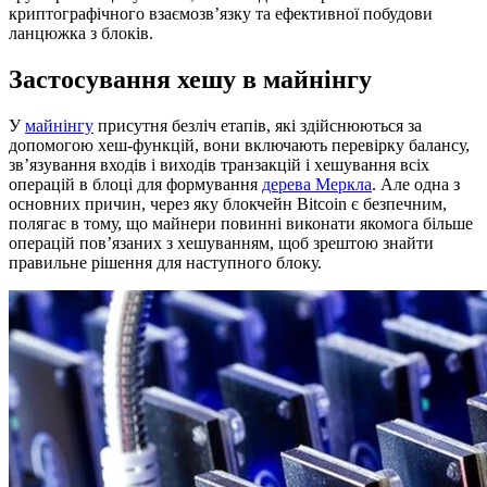
криптографічного взаємозв’язку та ефективної побудови
ланцюжка з блоків.
Застосування хешу в майнінгу
У
майнінгу
присутня безліч етапів, які здійснюються за
допомогою хеш-функцій, вони включають перевірку балансу,
зв’язування входів і виходів транзакцій і хешування всіх
операцій в блоці для формування
дерева Меркла
. Але одна з
основних причин, через яку блокчейн Bitcoin є безпечним,
полягає в тому, що майнери повинні виконати якомога більше
операцій пов’язаних з хешуванням, щоб зрештою знайти
правильне рішення для наступного блоку.