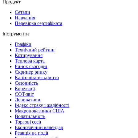
Продукт
Сетапи
Навчання
Перевірка сертифіката
Інструменти
Графіки
Технічний рейтинг
Котирування
Теплова карта
Ринок сьогодні
Скринер ринку
Капіталізація крипто
Сезонність
Кореляції
COT-звіт
Деривативи
Індекс страху і жадібності
Макропоказники США
Волатильність
Торгові сесії
Економічний календар
Реакція на події