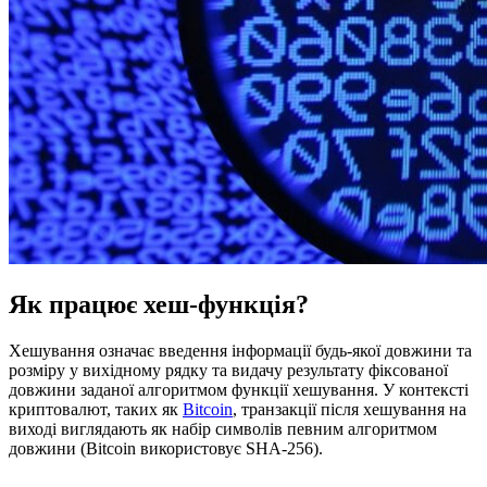
Як працює хеш-функція?
Хешування означає введення інформації будь-якої довжини та
розміру у вихідному рядку та видачу результату фіксованої
довжини заданої алгоритмом функції хешування. У контексті
криптовалют, таких як
Bitcoin
, транзакції після хешування на
виході виглядають як набір символів певним алгоритмом
довжини (Bitcoin використовує SHA-256).