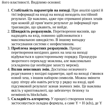
його властивості. Виділимо основні:
Стабільність параметрів на виході.
При аналізі однієї й
тієї інформації на вході на виході виходить постійний
результат. Це важливо, адже при отриманні різних хешів
при кожній дії прив’язати результат до інформації про
транзакцію, що цікавить, не вийде.
Швидкість розрахунків.
Перетворення масивів, що
надходять на вхід, повинно здійснюватися з
максимальною швидкістю. В іншому випадку
застосування системи є неефективним.
Проблема зворотних розрахунків.
Процес
перетворення вихідних даних на хеш на виході
відбувається в односторонньому порядку. Процедура
зворотного перекладу можлива, але максимально
ускладнена (це необхідне захисту мережі).
Вплив невеликих змін.
Достатньо незначного
редагування у вихідні параметри, щоб на виході з’явився
новий хеш, з іншим набором символів. Можна змінити
одну літеру або навіть регістр у рядку на вході, щоб
підсумковий результат зазнав значних змін. Це важлива
якість у криптовалюті, що забезпечує безпеку та
незмінність blockchain.
Складність алгоритму.
У процесі створення хеша
застосовується складна формула, а саме Y = H (кIх), де Y