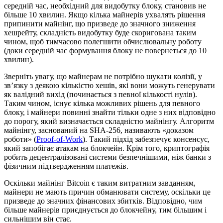
середній час, необхідний для видобутку блоку, становив не
більше 10 хвилин. Якщо кілька майнерів ухвалять рішення
припинити майнінг, що призведе до значного зниження
хешрейту, складність видобутку буде скоригована таким
чином, щоб тимчасово полегшити обчислювальну роботу
(доки середній час формування блоку не повернеться до 10
хвилин).
Зверніть увагу, що майнерам не потрібно шукати колізії, у
зв’язку з деякою кількістю хешів, які вони можуть генерувати
як валідний вихід (починається з певної кількості нулів).
Таким чином, існує кілька можливих рішень для певного
блоку, і майнери повинні знайти тільки одне з них відповідно
до порогу, який визначається складністю майнінгу. Алгоритм
майнінгу, заснований на SHA-256, називають «доказом
роботи» (
Proof-of-Work
). Такий підхід забезпечує консенсус,
який запобігає атакам на блокчейн. Крім того, криптографія
робить децентралізовані системи безпечнішими, ніж банки з
фізичним підтвердженням платежів.
Оскільки майнінг Bitcoin є таким витратним завданням,
майнери не мають причин обманювати систему, оскільки це
призведе до значних фінансових збитків. Відповідно, чим
більше майнерів приєднується до блокчейну, тим більшим і
сильнішим він стає.