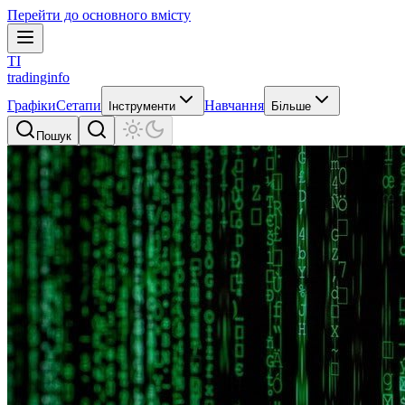
Перейти до основного вмісту
TI
tradinginfo
Графіки
Сетапи
Навчання
Інструменти
Більше
Пошук