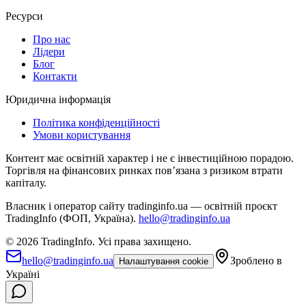
Ресурси
Про нас
Лідери
Блог
Контакти
Юридична інформація
Політика конфіденційності
Умови користування
Контент має освітній характер і не є інвестиційною порадою.
Торгівля на фінансових ринках повʼязана з ризиком втрати
капіталу.
Власник і оператор сайту tradinginfo.ua — освітній проєкт
TradingInfo (ФОП, Україна).
hello@tradinginfo.ua
©
2026
TradingInfo.
Усі права захищено.
hello@tradinginfo.ua
Зроблено в
Налаштування cookie
Україні