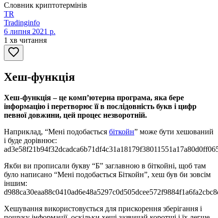
Словник криптотермінів
TR
Tradinginfo
6 липня 2021 р.
1 хв читання
Хеш-функція
Хеш-функція – це комп’ютерна програма, яка бере
інформацію і перетворює її в послідовність букв і цифр
певної довжини, цей процес незворотній.
Наприклад, “Мені подобається
біткойн
” може бути хешований
і буде дорівнює:
ad3e58f21b94f32dcadca6b71df4c31a18179f38011551a17a80d0ff06
Якби ви прописали букву “Б” заглавною в біткойні, щоб там
було написано “Мені подобається Біткойн”, хеш був би зовсім
іншим:
d988ca30eaa88c0410ad6e48a5297c0d505dcee572f9884f1a6fa2cbc8
Хешування використовується для прискорення зберігання і
пошуку інформації, оскільки хеші зазвичай коротші і їх легше