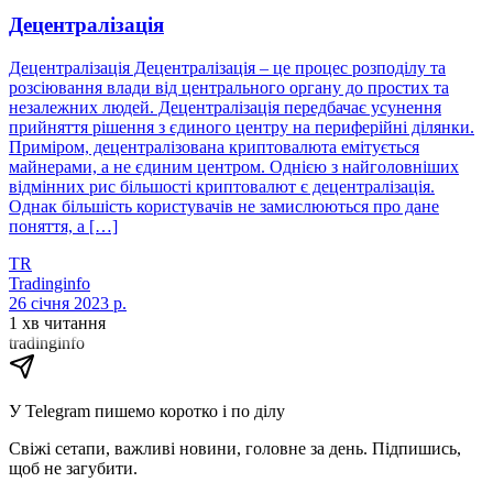
Децентралізація
Децентралізація Децентралізація – це процес розподілу та
розсіювання влади від центрального органу до простих та
незалежних людей. Децентралізація передбачає усунення
прийняття рішення з єдиного центру на периферійні ділянки.
Приміром, децентралізована криптовалюта емітується
майнерами, а не єдиним центром. Однією з найголовніших
відмінних рис більшості криптовалют є децентралізація.
Однак більшість користувачів не замислюються про дане
поняття, а […]
TR
Tradinginfo
26 січня 2023 р.
1 хв читання
tradinginfo
У Telegram пишемо коротко і по ділу
Свіжі сетапи, важливі новини, головне за день. Підпишись,
щоб не загубити.