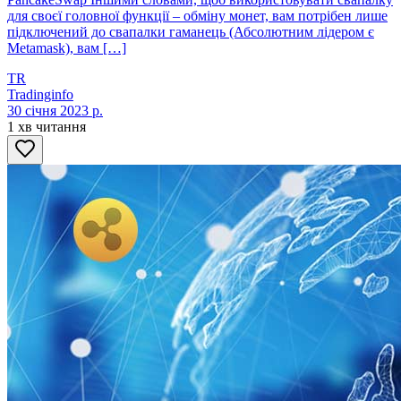
для своєї головної функції – обміну монет, вам потрібен лише
підключений до свапалки гаманець (Абсолютним лідером є
Metamask), вам […]
TR
Tradinginfo
30 січня 2023 р.
1 хв читання