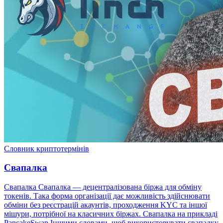
Словник криптотермінів
Свапалка
Свапалка Свапалка — децентралізована біржа для обміну
токенів. Така форма організації дає можливість здійснювати
обміни без реєстрацій акаунтів, проходження KYC та іншої
мішури, потрібної на класичних біржах. Свапалка на прикладі
PancakeSwap Іншими словами, щоб використовувати свапалку