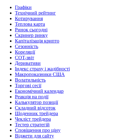
Графіки
Технічний рейтинг
Котирування
Теплова карта
Ринок сьогодні
Скринер ринку
Капіталізація крипто
Сезонність
Кореляції
COT-звіт
Деривативи
Індекс страху і жадібності
Макропоказники США
Волатильність
Торгові сесії
Економічний календар
Реакція на події
Калькулятор позиції
Складний відсоток
Щоденник трейдера
Чекліст трейдера
Тестер стратегій
Сповіщення про ціну
Віджети для сайту