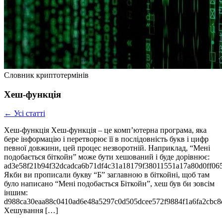
Словник криптотермінів
Хеш-функція
← Усі статті
Хеш-функція Хеш-функція – це комп’ютерна програма, яка
бере інформацію і перетворює її в послідовність букв і цифр
певної довжини, цей процес незворотній. Наприклад, “Мені
подобається біткойн” може бути хешований і буде дорівнює:
ad3e58f21b94f32dcadca6b71df4c31a18179f38011551a17a80d0ff06
Якби ви прописали букву “Б” заглавною в біткойні, щоб там
було написано “Мені подобається Біткойн”, хеш був би зовсім
іншим:
d988ca30eaa88c0410ad6e48a5297c0d505dcee572f9884f1a6fa2cbc8
Хешування […]