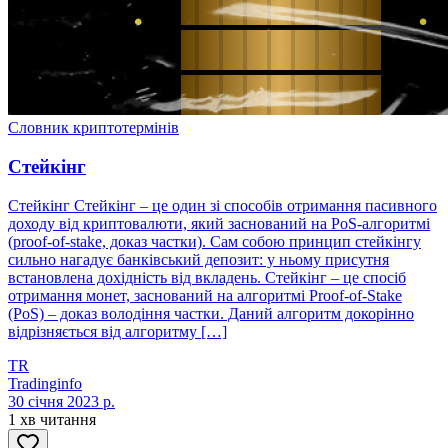
Словник криптотермінів
Стейкінг
Стейкінг Стейкінг – це один зі способів отримання пасивного
доходу від криптовалюти, який заснований на PoS-алгоритмі
(proof-of-stake, доказ частки). Сам собою принцип стейкінгу
сильно нагадує банківський депозит: у ньому присутня
встановлена дохідність від вкладень. Стейкінг – це спосіб
отримання монет, заснований на алгоритмі Proof-of-Stake
(PoS) – доказ володіння частки. Даний алгоритм докорінно
відрізняється від алгоритму […]
TR
Tradinginfo
30 січня 2023 р.
1 хв читання