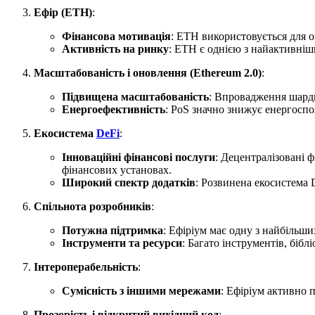
Ефір (ETH)
:
Фінансова мотивація
: ETH використовується для о
Активність на ринку
: ETH є однією з найактивніши
Масштабованість і оновлення (Ethereum 2.0)
:
Підвищена масштабованість
: Впровадження шардин
Енергоефективність
: PoS значно знижує енергоспо
Екосистема
DeFi
:
Інноваційні фінансові послуги
: Децентралізовані ф
фінансових установах.
Широкий спектр додатків
: Розвинена екосистема 
Спільнота розробників
:
Потужна підтримка
: Ефіріум має одну з найбільш
Інструменти та ресурси
: Багато інструментів, біб
Інтероперабельність
:
Сумісність з іншими мережами
: Ефіріум активно 
Прозорість і відкритий вихідний код
: