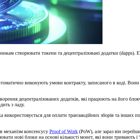
бникам створювати токени та децентралізовані додатки (dapps). E
втоматично виконують умови контракту, записаного в коді. Вони
творення децентралізованих додатків, які працюють на його блокч
дить з ладу.
ка використовується для оплати транзакційних зборів та інших п
ав механізм консенсусу
Proof of Work
(PoW), але зараз він перейшо
ювати нові блоки на основі кількості монет, які вони тримають і 