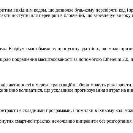
критим вихідним кодом, що дозволяє будь-кому перевіряти код і з
тракти доступні для перевірки в блокчейні, що забезпечує високу п
ежа Ефіріума має обмежену пропускну здатність, що може призвод
щодо покращення масштабованості за допомогою Ethereum 2.0, п
іодів активності в мережі транзакційні збори можуть різко зрост
же значно коливатися, що ускладнює прогнозування витрат на вик
контракти є складними програмами, і помилки в їхньому коді мо
рнутих смарт-контрактах неможливо виправити без розгортання