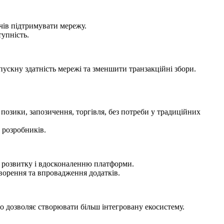
чів підтримувати мережу.
тупність.
пускну здатність мережі та зменшити транзакційні збори.
 позики, запозичення, торгівля, без потреби у традиційних
 розробників.
у розвитку і вдосконаленню платформи.
творення та впровадження додатків.
о дозволяє створювати більш інтегровану екосистему.