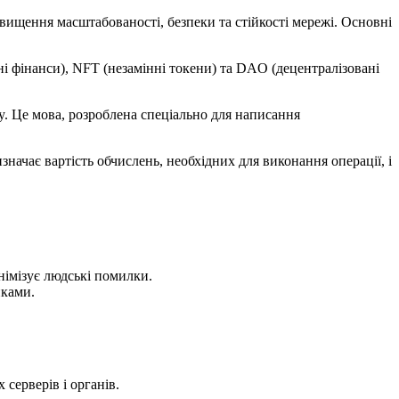
ідвищення масштабованості, безпеки та стійкості мережі. Основні
і фінанси), NFT (незамінні токени) та DAO (децентралізовані
y. Це мова, розроблена спеціально для написання
значає вартість обчислень, необхідних для виконання операції, і
німізує людські помилки.
иками.
серверів і органів.