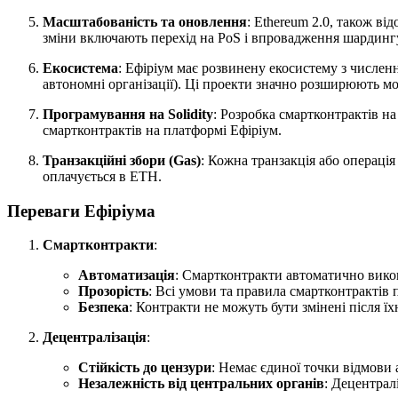
Масштабованість та оновлення
: Ethereum 2.0, також ві
зміни включають перехід на PoS і впровадження шардингу
Екосистема
: Ефіріум має розвинену екосистему з числен
автономні організації). Ці проекти значно розширюють 
Програмування на Solidity
: Розробка смартконтрактів н
смартконтрактів на платформі Ефіріум.
Транзакційні збори (Gas)
: Кожна транзакція або операція
оплачується в ETH.
Переваги Ефіріума
Смартконтракти
:
Автоматизація
: Смартконтракти автоматично викон
Прозорість
: Всі умови та правила смартконтрактів
Безпека
: Контракти не можуть бути змінені після ї
Децентралізація
:
Стійкість до цензури
: Немає єдиної точки відмови
Незалежність від центральних органів
: Децентрал