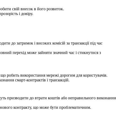
робити свій внесок в його розвиток.
розорість і довіру.
ити до затримок і високих комісій за транзакції під час
овний перехід може зайняти значний час і стикнутися з
и, що робить використання мережі дорогим для користувачів.
онання смарт-контрактів і транзакцій.
жуть призводити до втрати коштів або неправильного виконання
 нового контракту, що може бути проблематичним.