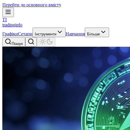
Перейти до основного вмісту
TI
tradinginfo
Графіки
Сетапи
Навчання
Інструменти
Більше
Пошук