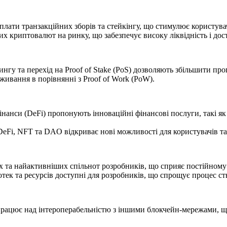
плати транзакційних зборів та стейкінгу, що стимулює користува
х криптовалют на ринку, що забезпечує високу ліквідність і дос
гу та перехід на Proof of Stake (PoS) дозволяють збільшити про
живання в порівнянні з Proof of Work (PoW).
інанси (DeFi) пропонують інноваційні фінансові послуги, такі як
DeFi, NFT та DAO відкриває нові можливості для користувачів та
их та найактивніших спільнот розробників, що сприяє постійном
ліотек та ресурсів доступні для розробників, що спрощує процес с
працює над інтероперабельністю з іншими блокчейн-мережами, щ