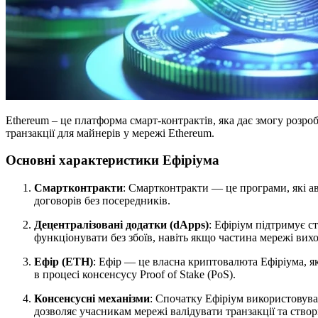
Ethereum – це платформа смарт-контрактів, яка дає змогу розро
транзакції для майнерів у мережі Ethereum.
Основні характеристики Ефіріума
Смартконтракти
: Смартконтракти — це програми, які а
договорів без посередників.
Децентралізовані додатки (dApps)
: Ефіріум підтримує с
функціонувати без збоїв, навіть якщо частина мережі вихо
Ефір (ETH)
: Ефір — це власна криптовалюта Ефіріума, я
в процесі консенсусу Proof of Stake (PoS).
Консенсусні механізми
: Спочатку Ефіріум використовув
дозволяє учасникам мережі валідувати транзакції та створ