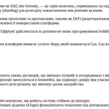
доме як Eth2 або Serenity, — це серія оновлень, спрямованих на п
 (sharding) для розподілу навантаження між різними вузлами.
ними проєктами та протоколами, такими як DeFi (децентралізован
можливості використання платформи.
а Ефіріумі здійснюється за допомогою мови програмування Solidit
 на платформі вимагає сплати збору, який називається Gas. Gas ви
ують умови договорів, що зменшує потребу в посередниках і мі
 прозоро записуються в блокчейні, що підвищує довіру між учасн
хнього розгортання, що зменшує ризик шахрайства.
 або контролю, що робить систему стійкою до цензури.
ізовані додатки (dApps) функціонують незалежно від центральних 