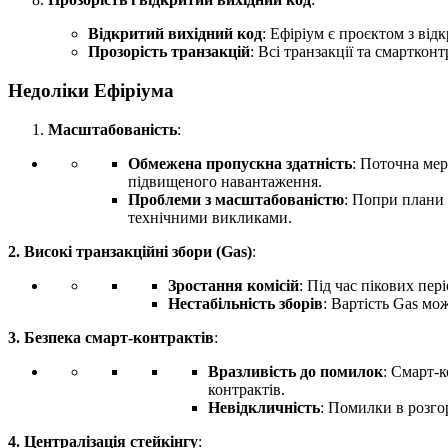
Відкритий вихідний код
: Ефіріум є проєктом з від
Прозорість транзакцій
: Всі транзакції та смарткон
Недоліки Ефіріума
Масштабованість
:
Обмежена пропускна здатність
: Поточна мер
підвищеного навантаження.
Проблеми з масштабованістю
: Попри плани 
технічними викликами.
2. Високі транзакційні збори (Gas)
:
Зростання комісій
: Під час пікових пер
Нестабільність зборів
: Вартість Gas мо
3. Безпека смарт-контрактів
:
Вразливість до помилок
: Смарт-
контрактів.
Невідкличність
: Помилки в розго
4. Централізація стейкінгу
: