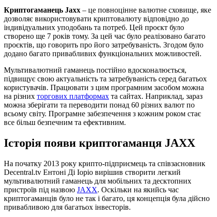
Криптогаманець Jaxx
– це повноцінне валютне сховище, яке
дозволяє використовувати криптовалюту відповідно до
індивідуальних уподобань та потреб. Цей проєкт було
створено ще 7 років тому. За цей час було реалізовано багато
проєктів, що говорить про його затребуваність. Згодом було
додано багато привабливих функціональних можливостей.
Мультивалютний гаманець постійно вдосконалюється,
підвищує свою актуальність та затребуваність серед багатьох
користувачів. Працювати з цим програмним засобом можна
на різних
торгових платформах
та сайтах. Наприклад, зараз
можна зберігати та переводити понад 60 різних валют по
всьому світу. Програмне забезпечення з кожним роком стає
все більш безпечним та ефективним.
Історія появи криптогаманця JAXX
На початку 2013 року крипто-підприємець та співзасновник
Decentral.tv Ентоні Ді Іоріо вирішив створити легкий
мультивалютний гаманець для мобільних та десктопних
пристроїв під назвою
JAXX
. Оскільки на якийсь час
криптогаманців було не так і багато, ця концепція була дійсно
привабливою для багатьох інвесторів.