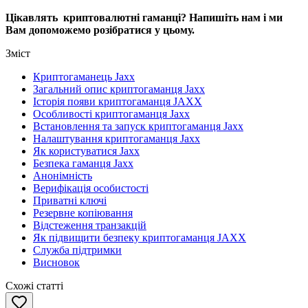
Цікавлять криптовалютні гаманці? Напишіть нам і ми
Вам допоможемо розібратися у цьому.
Зміст
Криптогаманець Jaxx
Загальний опис криптогаманця Jaxx
Історія появи криптогаманця JAXX
Особливості криптогаманця Jaxx
Встановлення та запуск криптогаманця Jaxx
Налаштування криптогаманця Jaxx
Як користуватися Jaxx
Безпека гаманця Jaxx
Анонімність
Верифікація особистості
Приватні ключі
Резервне копіювання
Відстеження транзакцій
Як підвищити безпеку криптогаманця JAXX
Служба підтримки
Висновок
Схожі статті