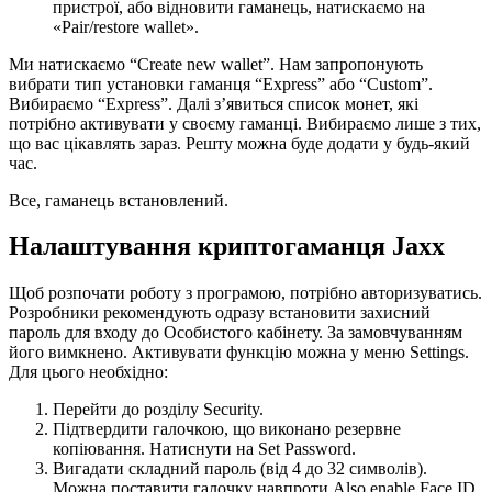
пристрої, або відновити гаманець, натискаємо на
«Pair/restore wallet».
Ми натискаємо “Create new wallet”. Нам запропонують
вибрати тип установки гаманця “Express” або “Custom”.
Вибираємо “Express”. Далі з’явиться список монет, які
потрібно активувати у своєму гаманці. Вибираємо лише з тих,
що вас цікавлять зараз. Решту можна буде додати у будь-який
час.
Все, гаманець встановлений.
Налаштування криптогаманця Jaxx
Щоб розпочати роботу з програмою, потрібно авторизуватись.
Розробники рекомендують одразу встановити захисний
пароль для входу до Особистого кабінету. За замовчуванням
його вимкнено. Активувати функцію можна у меню Settings.
Для цього необхідно:
Перейти до розділу Security.
Підтвердити галочкою, що виконано резервне
копіювання. Натиснути на Set Password.
Вигадати складний пароль (від 4 до 32 символів).
Можна поставити галочку навпроти Also enable Face ID