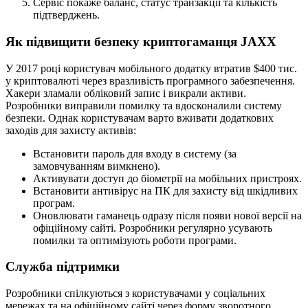
Сервіс покаже баланс, статус транзакції та кількість
підтверджень.
Як підвищити безпеку криптогаманця JAXX
У 2017 році користувач мобільного додатку втратив $400 тис.
у криптовалюті через вразливість програмного забезпечення.
Хакери зламали обліковий запис і викрали активи.
Розробники виправили помилку та вдосконалили систему
безпеки. Однак користувачам варто вживати додаткових
заходів для захисту активів:
Встановити пароль для входу в систему (за
замовчуванням вимкнено).
Активувати доступ до біометрії на мобільних пристроях.
Встановити антивірус на ПК для захисту від шкідливих
програм.
Оновлювати гаманець одразу після появи нової версії на
офіційному сайті. Розробники регулярно усувають
помилки та оптимізують роботи програми.
Служба підтримки
Розробники спілкуються з користувачами у соціальних
мережах та на офіційному сайті через форму зворотного