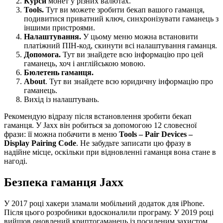
Курси
монет у різних валютах.
Tools.
Тут ви можете зробити бекап вашого гаманця,
подивитися приватний ключ, синхронізувати гаманець з
іншими пристроями.
Налаштування.
У цьому меню можна встановити
платіжний ПІН-код, скинути всі налаштування гаманця.
Допомога.
Тут ви знайдете всю інформацію про цей
гаманець, хоч і англійською мовою.
Бюлетень гаманця.
About
. Тут ви знайдете всю юридичну інформацію про
гаманець.
Вихід із налаштувань.
Рекомендую відразу після встановлення зробити бекап
гаманця. У Jaxx він робиться за допомогою 12 словесної
фрази: її можна побачити в меню
Tools – Pair Devices –
Display Pairing Code
. Не забудьте записати цю фразу в
надійне місце, оскільки при відновленні гаманця вона стане в
нагоді.
Безпека гаманця Jaxx
У 2017 році хакери зламали мобільний додаток для iPhone.
Після цього розробники вдосконалили програму. У 2019 році
вийшов оновлений криптогаманець із посиленим захистом.