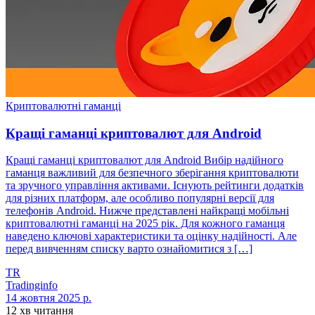
Криптовалютні гаманці
Кращі гаманці криптовалют для Android
Кращі гаманці криптовалют для Android Вибір надійного
гаманця важливий для безпечного зберігання криптовалюти
та зручного управління активами. Існують рейтинги додатків
для різних платформ, але особливо популярні версії для
телефонів Android. Нижче представлені найкращі мобільні
криптовалютні гаманці на 2025 рік. Для кожного гаманця
наведено ключові характеристики та оцінку надійності. Але
перед вивченням списку варто ознайомитися з […]
TR
Tradinginfo
14 жовтня 2025 р.
12 хв читання