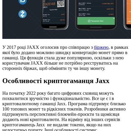
У 2017 році JAXX оголосив про співпрацю з
біржею
, в рамках
якої було додано можливо швидку конвертацію монет прямо в
гаманці. Ця функція стала дуже популярною, оскільки з нею
користувачам JAXX більше не потрібно реєструватись на
сторонніх біржах, щоб обміняти ту чи іншу монету.
Особливості криптогаманця Jaxx
На початку 2022 року багато цифрових сховищ можуть
похвалитися зручністю і функціональністю. Все це є і в
криптовалютному гаманці Jaxx. Програма підтримує близько
100 топових монет та рідкісних токенів. Розробники активно
підтримують перспективні блокчейн-проєкти та щомісяця
додають нові криптовалюти. На відміну від інших сервісів
криптогаманець Jaxx не видаляє токени, якщо на них
недостатньо попиту. Інші особливості системи: