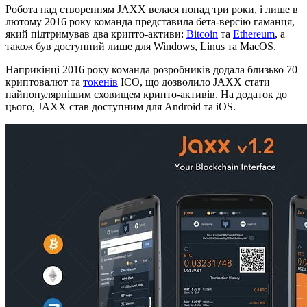
Робота над створенням JAXX велася понад три роки, і лише в
лютому 2016 року команда представила бета-версію гаманця,
який підтримував два крипто-активи:
Bitcoin
та
Ethereum
, а
також був доступний лише для Windows, Linus та MacOS.
Наприкінці 2016 року команда розробників додала близько 70
криптовалют та
токенів
ICO, що дозволило JAXX стати
найпопулярнішим сховищем крипто-активів. На додаток до
цього, JAXX став доступним для Android та iOS.