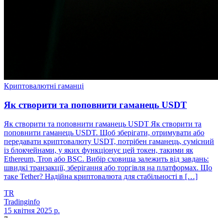
Криптовалютні гаманці
Як створити та поповнити гаманець USDT
Як створити та поповнити гаманець USDT Як створити та
поповнити гаманець USDT. Щоб зберігати, отримувати або
передавати криптовалюту USDT, потрібен гаманець, сумісний
із блокчейнами, у яких функціонує цей токен, такими як
Ethereum, Tron або BSC. Вибір сховища залежить від завдань:
швидкі транзакції, зберігання або торгівля на платформах. Що
таке Tether? Надійна криптовалюта для стабільності в […]
TR
Tradinginfo
15 квітня 2025 р.