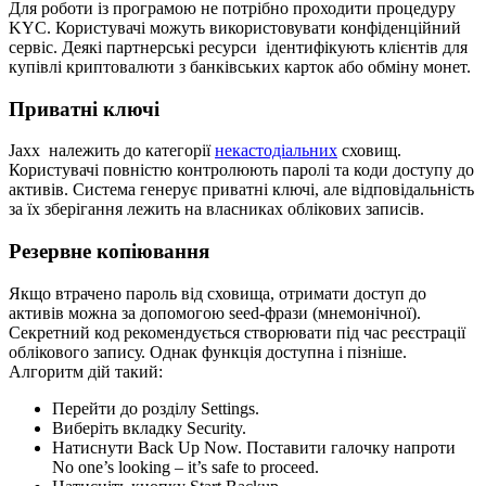
Для роботи із програмою не потрібно проходити процедуру
KYC. Користувачі можуть використовувати конфіденційний
сервіс. Деякі партнерські ресурси ідентифікують клієнтів для
купівлі криптовалюти з банківських карток або обміну монет.
Приватні ключі
Jaxx належить до категорії
некастодіальних
сховищ.
Користувачі повністю контролюють паролі та коди доступу до
активів. Система генерує приватні ключі, але відповідальність
за їх зберігання лежить на власниках облікових записів.
Резервне копіювання
Якщо втрачено пароль від сховища, отримати доступ до
активів можна за допомогою seed-фрази (мнемонічної).
Секретний код рекомендується створювати під час реєстрації
облікового запису. Однак функція доступна і пізніше.
Алгоритм дій такий:
Перейти до розділу Settings.
Виберіть вкладку Security.
Натиснути Back Up Now. Поставити галочку напроти
No one’s looking – it’s safe to proceed.