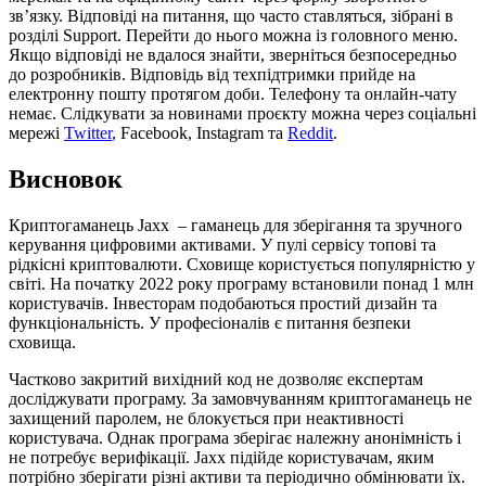
зв’язку. Відповіді на питання, що часто ставляться, зібрані в
розділі Support. Перейти до нього можна із головного меню.
Якщо відповіді не вдалося знайти, зверніться безпосередньо
до розробників. Відповідь від техпідтримки прийде на
електронну пошту протягом доби. Телефону та онлайн-чату
немає. Слідкувати за новинами проєкту можна через соціальні
мережі
Twitter
, Facebook, Instagram та
Reddit
.
Висновок
Криптогаманець Jaxx – гаманець для зберігання та зручного
керування цифровими активами. У пулі сервісу топові та
рідкісні криптовалюти. Сховище користується популярністю у
світі. На початку 2022 року програму встановили понад 1 млн
користувачів. Інвесторам подобаються простий дизайн та
функціональність. У професіоналів є питання безпеки
сховища.
Частково закритий вихідний код не дозволяє експертам
досліджувати програму. За замовчуванням криптогаманець не
захищений паролем, не блокується при неактивності
користувача. Однак програма зберігає належну анонімність і
не потребує верифікації. Jaxx підійде користувачам, яким
потрібно зберігати різні активи та періодично обмінювати їх.