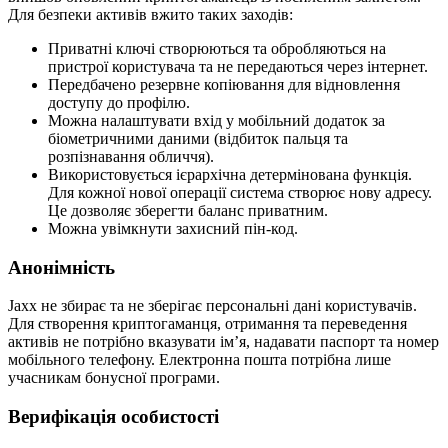
Для безпеки активів вжито таких заходів:
Приватні ключі створюються та обробляються на
пристрої користувача та не передаються через інтернет.
Передбачено резервне копіювання для відновлення
доступу до профілю.
Можна налаштувати вхід у мобільний додаток за
біометричними даними (відбиток пальця та
розпізнавання обличчя).
Використовується ієрархічна детермінована функція.
Для кожної нової операції система створює нову адресу.
Це дозволяє зберегти баланс приватним.
Можна увімкнути захисний пін-код.
Анонімність
Jaxx не збирає та не зберігає персональні дані користувачів.
Для створення криптогаманця, отримання та переведення
активів не потрібно вказувати ім’я, надавати паспорт та номер
мобільного телефону. Електронна пошта потрібна лише
учасникам бонусної програми.
Верифікація особистості