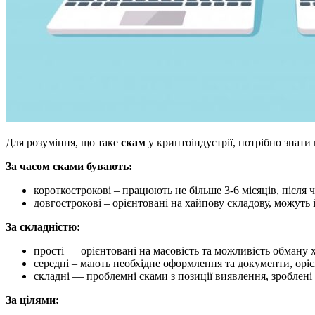
Для розуміння, що таке
скам
у криптоіндустрії, потрібно знати
За часом сками бувають:
короткострокові – працюють не більше 3-6 місяців, після 
довгострокові – орієнтовані на хайпову складову, можуть і
За складністю:
прості — орієнтовані на масовість та можливість обману хо
середні – мають необхідне оформлення та документи, оріє
складні — проблемні сками з позиції виявлення, зроблені 
За цілями: