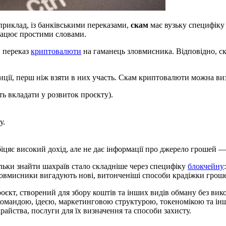
приклад, із банківськими переказами,
скам
має вузьку специфіку
 працює простими словами.
й переказ
криптовалюти
на гаманець зловмисника. Відповідно, ск
иції, перш ніж взяти в них участь. Скам криптовалюти можна виз
ть вкладати у розвиток проєкту).
у.
іцяє високий дохід, але не дає інформації про джерело грошей —
льки знайти шахраїв стало складніше через специфіку
блокчейну
Зловмисники вигадують нові, витонченіші способи крадіжки грош
єкт, створений для збору коштів та інших видів обману без вик
з командою, ідеєю, маркетинговою структурою, токеномікою та і
айства, послуги для їх визначення та способи захисту.