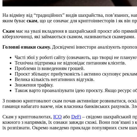
На відміну від “традиційних” видів шахрайства, пов’язаних, на
яким буває
скам
, що це означає для криптоінвесторів і як він
Скам
має на увазі вкладення в шахрайський проєкт або прями
кіберзлочинці, які займаються скамом, називаються скамерами.
Головні ознаки скаму.
Досвідчені інвестори аналізують пропоз
Часті збої у роботі сайту (означають, що творці не планую
Технічна підтримка не відповідає питанням клієнтів.
Проблеми із виведенням грошей.
Проєкт збільшує прибутковість і активно скуповує реклам
Велика кількість негативних відгуків.
Зниження трафіку.
Також варто проаналізувати ідею проєкту. Якщо ресурс об
З появою криптовалют скам почав активніше розвиватися, оскі
гаманця набагато важче, ніж власника банківських рахунків. 
Скам у криптовалютах,
ICO
або
DeFi
– свідомо шахрайський про
кожного з напрямків, їх ознаки завжди схожі. Вони пов’язані 
їх розпізнати. Окремо наведемо приклади популярних схем шахр