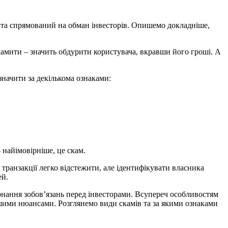
 та спрямований на обман інвесторів. Опишемо докладніше,
амити – значить обдурити користувача, вкравши його гроші. А
начити за декількома ознаками:
 найімовірніше, це скам.
: транзакції легко відстежити, але ідентифікувати власника
ей.
онання зобов’язань перед інвесторами. Всупереч особливостям
ншими нюансами. Розглянемо види скамів та за якими ознаками