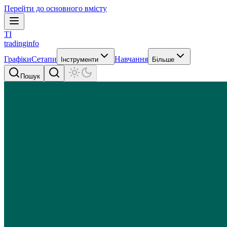
Перейти до основного вмісту
TI
tradinginfo
Графіки
Сетапи
Навчання
Інструменти
Більше
Пошук