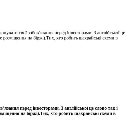
онувати свої зобов’язання перед інвесторами. З англійської це
е розміщення на біржі).Тих, хто робить шахрайські схеми в
’язання перед інвесторами. З англійської це слово так і
зміщення на біржі).Тих, хто робить шахрайські схеми в