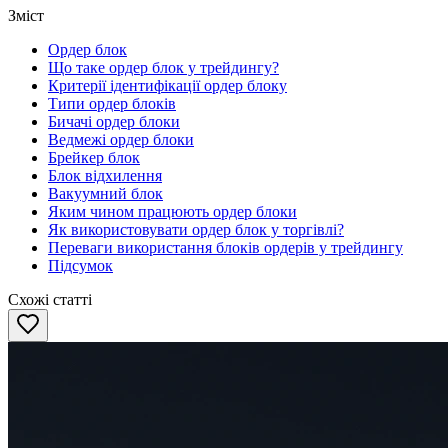
Зміст
Ордер блок
Що таке ордер блок у трейдингу?
Критерії ідентифікації ордер блоку
Типи ордер блоків
Бичачі ордер блоки
Ведмежі ордер блоки
Брейкер блок
Блок відхилення
Вакуумний блок
Яким чином працюють ордер блоки
Як використовувати ордер блок у торгівлі?
Переваги використання блоків ордерів у трейдингу
Підсумок
Схожі статті