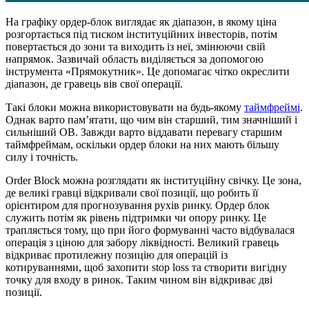
На графіку ордер-блок виглядає як діапазон, в якому ціна
розгортається під тиском інституційних інвесторів, потім
повертається до зони та виходить із неї, змінюючи свій
напрямок. Зазвичай область виділяється за допомогою
інструмента «Прямокутник». Це допомагає чітко окреслити
діапазон, де гравець вів свої операції.
Такі блоки можна використовувати на будь-якому
таймфреймі
.
Однак варто пам’ятати, що чим він старший, тим значніший і
сильніший ОВ. Завжди варто віддавати перевагу старшим
таймфреймам, оскільки ордер блоки на них мають більшу
силу і точність.
Order Block можна розглядати як інституційну свічку. Це зона,
де великі гравці відкривали свої позиції, що робить її
орієнтиром для прогнозування рухів ринку. Ордер блок
служить потім як рівень підтримки чи опору ринку. Це
трапляється тому, що при його формуванні часто відбувалася
операція з ціною для забору ліквідності. Великий гравець
відкриває протилежну позицію для операцій із
котируваннями, щоб захопити stop loss та створити вигідну
точку для входу в ринок. Таким чином він відкриває дві
позиції.