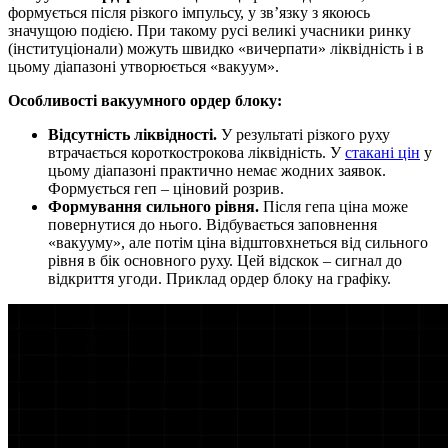
формується після різкого імпульсу, у зв’язку з якоюсь
значущою подією. При такому русі великі учасники ринку
(інституціонали) можуть швидко «вичерпати» ліквідність і в
цьому діапазоні утворюється «вакуум».
Особливості вакуумного ордер блоку:
Відсутність ліквідності.
У результаті різкого руху
втрачається короткострокова ліквідність. У
стакані цін
у
цьому діапазоні практично немає жодних заявок.
Формується геп – ціновий розрив.
Формування сильного рівня.
Після гепа ціна може
повернутися до нього. Відбувається заповнення
«вакууму», але потім ціна відштовхнеться від сильного
рівня в бік основного руху. Цей відскок – сигнал до
відкриття угоди. Приклад ордер блоку на графіку.