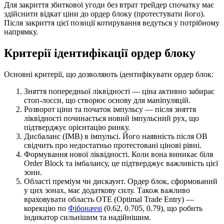
Для закриття збиткової угоди без втрат трейдер спочатку має
здійснити відкат ціни до ордер блоку (протестувати його).
Після закриття цієї позиції котирування ведуться у потрібному
напрямку.
Критерії ідентифікації ордер блоку
Основні критерії, що дозволяють ідентифікувати ордер блок:
Зняття попередньої ліквідності — ціна активно забирає
стоп-лосси, що створює основу для маніпуляцій.
Розворот ціни та початок імпульсу — після зняття
ліквідності починається новий імпульсний рух, що
підтверджує орієнтацію ринку.
Дисбаланс (IMB) в імпульсі. Його наявність після OB
свідчить про недостатньо протестовані цінові рівні.
Формування нової ліквідності. Коли вона виникає біля
Order Block та імбалансу, це підтверджує важливість цієї
зони.
Області преміум чи дискаунт. Ордер блок, сформований
у цих зонах, має додаткову силу. Також важливо
враховувати область OTE (Optimal Trade Entry) —
корекцію по
Фібоначчі
(0.62, 0.705, 0.79), що робить
індикатор сильнішим та надійнішим.