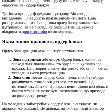
сильний сигнал продовження руху ціни. Але не у випадку з
«вакуумним» ордер блоком.
Тут інша природа формування розриву. Він швидше
випадковий, і ліквідність прагне заповнити його. Ціна
розвертається вниз. І якщо зона ордер блоку виявляється
підтримкою, як у прикладі на скріншоті вище, можна
відкривати
довгу позицію
після відскоку.
Яким чином працюють ордер блоки
Ордер блок для ціни можна інтерпретувати так.
Зона підтримки або опору.
Ордер блок є зоною, де
знаходиться значна кількість ордерів на купівлю або
продаж. Це створює сильну підтримку або опір – канал,
усередині якого рухається ціна.
Зона стоп-лоссів.
Ордер блок – зона, в якій трейдери
розміщують стоп-лосси для захисту позицій від
потенційних збитків. При досягненні ціною цієї області
багато хто з них може бути активований, що призведе
до розвороту тренду.
На молодших таймфреймах ордер блоки виглядають як
діапазон консолідації. Це ділянка, на якій великий інвестор