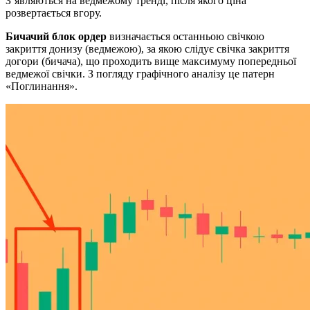
З’являються на ведмежому тренді, після якого ціна
розвертається вгору.
Бичачий блок ордер
визначається останньою свічкою
закриття донизу (ведмежою), за якою слідує свічка закриття
догори (бичача), що проходить вище максимуму попередньої
ведмежої свічки. З погляду графічного аналізу це патерн
«Поглинання».