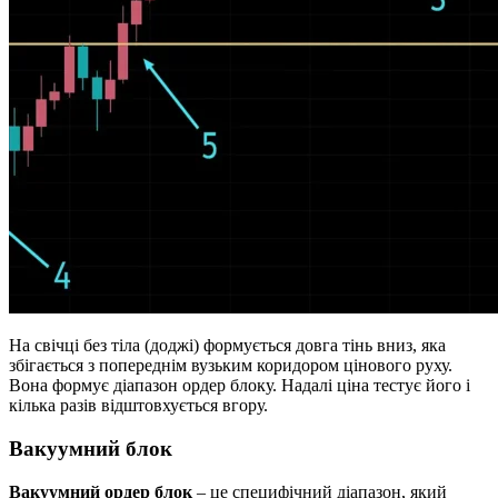
На свічці без тіла (доджі) формується довга тінь вниз, яка
збігається з попереднім вузьким коридором цінового руху.
Вона формує діапазон ордер блоку. Надалі ціна тестує його і
кілька разів відштовхується вгору.
Вакуумний блок
Вакуумний ордер блок
– це специфічний діапазон, який