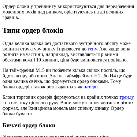
Ордер блоки у трейдингу використовуються для передбачення
можливих рухів над ринком, орієнтуючись на дії великих
гравців.
Типи ордер блоків
Одна велика заявка без достатнього зустрічного обсягу може
змінити структуру ринку і призвести до
гепу
. Але якщо вона
розбита на частини, наприклад, виставляється рівними
обсягами кожні 10 хвилин, ціна буде змінюватися повільно.
На таймфреймі M15 ви побачите кілька свічок поспіль, що
йдуть вгору або вниз. Але на таймфреймах H1 або H4 це буде
одна велика свічка, що формується ордер блоками. Тому
блоки ордерів також розглядаються як
патерн
.
Блоки торгових ордерів формуються на крайніх точках
тренду
і на початку цінового руху. Вони можуть проявлятися в різних
формах, але їхня цінова модель має спільну ознаку. Ордер
блоки бувають:
Бичачі ордер блоки