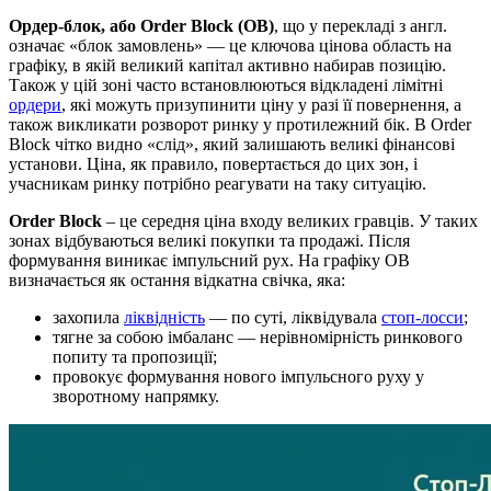
Ордер-блок, або Order Block (OB)
, що у перекладі з англ.
означає «блок замовлень» — це ключова цінова область на
графіку, в якій великий капітал активно набирав позицію.
Також у цій зоні часто встановлюються відкладені лімітні
ордери
, які можуть призупинити ціну у разі її повернення, а
також викликати розворот ринку у протилежний бік. В Order
Block чітко видно «слід», який залишають великі фінансові
установи. Ціна, як правило, повертається до цих зон, і
учасникам ринку потрібно реагувати на таку ситуацію.
Order Block
– це середня ціна входу великих гравців. У таких
зонах відбуваються великі покупки та продажі. Після
формування виникає імпульсний рух. На графіку OB
визначається як остання відкатна свічка, яка:
захопила
ліквідність
— по суті, ліквідувала
стоп-лосси
;
тягне за собою імбаланс — нерівномірність ринкового
попиту та пропозиції;
провокує формування нового імпульсного руху у
зворотному напрямку.