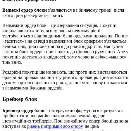
Ведмежі ордер блоки
з’являються на бичачому тренді, після
якого ціна розвертається вниз.
Ведмежий ордер блок – це дзеркальна ситуація. Покупці
«продавлюють» ціну вгору, але на певному рівні
зустрічаються з відповідними блок ордерами продавця. Попит
«гаситься» і на свічці з ведмежими блок ордерами з’являється
велика тінь, ціна повертається до рівня відкриття. Наступна
частина блок ордерів призводить до цінового руху вниз. Але у
покупців достатньо ліквідності, тому червона свічка «малює»
тінь вниз.
Роздрібні покупці ще не знають, що проти них виставляються
ордери на продаж від інституційного продавця. Ціна доходить
до комфортного для нього рівня, де покупці знову стикаються
з ведмежими блоками ордерів.
Брейкер блок
Брейкер ордер блок
– патерн, який формується в результаті
пробою зони, що раніше накопичила великі ордери
інституційних трейдерів. При звичайному ордер блоці ця зона
виступає як
рівень підтримки або опору
, де ціна