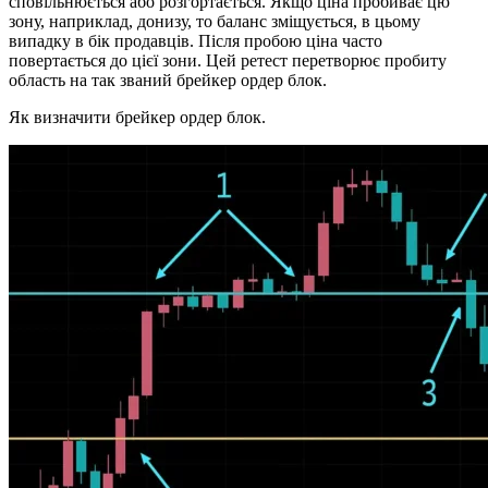
сповільнюється або розгортається. Якщо ціна пробиває цю
зону, наприклад, донизу, то баланс зміщується, в цьому
випадку в бік продавців. Після пробою ціна часто
повертається до цієї зони. Цей ретест перетворює пробиту
область на так званий брейкер ордер блок.
Як визначити брейкер ордер блок.