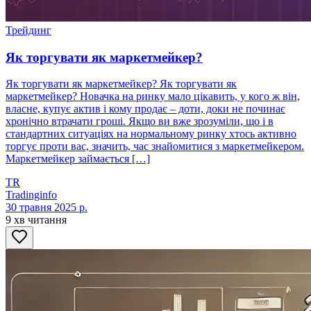
Трейдинг
Як торгувати як маркетмейкер?
Як торгувати як маркетмейкер? Як торгувати як
маркетмейкер? Новачка на ринку мало цікавить, у кого ж він,
власне, купує актив і кому продає – доти, доки не починає
хронічно втрачати гроші. Якщо ви вже зрозуміли, що і в
стандартних ситуаціях на нормальному ринку хтось активно
торгує проти вас, значить, час знайомитися з маркетмейкером.
Маркетмейкер займається […]
TR
Tradinginfo
30 травня 2025 р.
9 хв читання