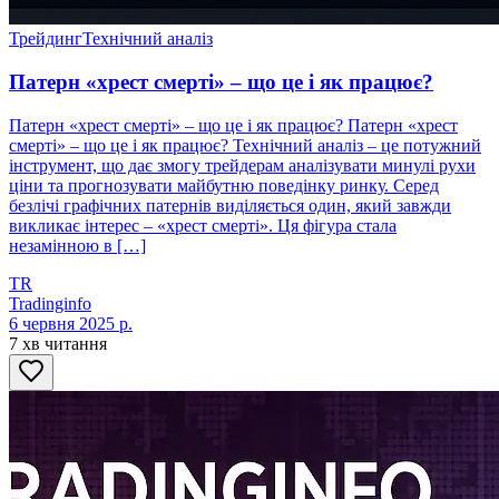
Трейдинг
Технічний аналіз
Патерн «хрест смерті» – що це і як працює?
Патерн «хрест смерті» – що це і як працює? Патерн «хрест
смерті» – що це і як працює? Технічний аналіз – це потужний
інструмент, що дає змогу трейдерам аналізувати минулі рухи
ціни та прогнозувати майбутню поведінку ринку. Серед
безлічі графічних патернів виділяється один, який завжди
викликає інтерес – «хрест смерті». Ця фігура стала
незамінною в […]
TR
Tradinginfo
6 червня 2025 р.
7 хв читання