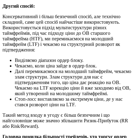
Другий спосіб:
Консервативний і більш безпечний спосіб, але технічно
складний, саме цей спосіб найчастіше використовують.
Використовується підхід мультиструктури різних
таймфреймів, під час підходу ціни до OB старшого
таймфрейма (HTF), ми перемикаємося на молодший
таймфрейм (LTF) і чекаємо на структурний розворот як
підтвердження:
Виділяємо діапазон ордер блоку.
Чекаємо, коли ціна зайде в ордер блок.
Далі перемикаємося на молодший таймфрейм, чекаємо
злам структури. Злам структури для нас є
підтвердженням того, що ціна дає реакцію на OB.
Чекаємо на LTF корекцію ціни й вже заходимо від OB,
який утворений на молодшому таймфреймі.
Стоп-лосс виставляємо за екстремум ціни, де у нас
стався розворот ціни на LTF.
Такий метод входу в угоду є більш безпечним і що
найголовніше може значно збільшити Ризик-Прибуток (RR
або Risk/Reward).
Головна помилка більшості трейдерів, хто торгує ордер