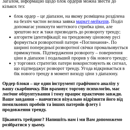
Загалом, інформацію щодо блок ордерів можна звести до
кількох тез:
блок ордер – це діапазон, на якому розміщена розділена
на безліч частин велика заявка
маркет-мейкерів
. Поділ
допомагає уникнути миттєвого стрибка ціни, але
зрештою все ж таки призводить до розвороту тренду;
алгоритм ідентифікації: на трендовому ціновому русі
формується розворотний патерн «Поглинання». По
ширині попередньої розворотної свічки промальовується
прямокутник. Підтвердження розвороту – повернення
ціни в діапазон і подальший прорив у бік нового тренду;
у торгових стратегіях патерн використовують як сигнал,
що підтверджує розворот тренду. Угода відкривається в
бік нового тренду в момент виходу ціни з діапазону.
Ордер блоки – ще один інструмент графічного аналізу у
вашу скарбничку. Він враховує торгову психологію, має
логічне обґрунтування і тому працює практично завжди.
Ваше завдання – навчитися візуально відрізняти його від
помилкових пробоїв та інших патернів флету і
продовження тренду.
Цікавить трейдинг? Напишіть нам і ми Вам допоможемо
розібратися у цьому.