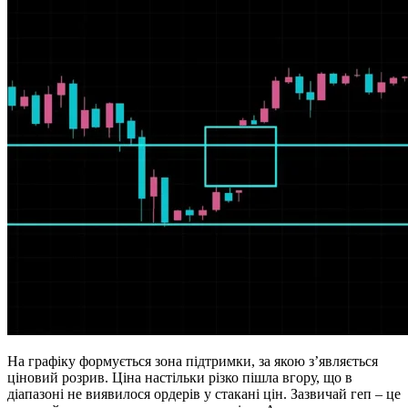
На графіку формується зона підтримки, за якою з’являється
ціновий розрив. Ціна настільки різко пішла вгору, що в
діапазоні не виявилося ордерів у стакані цін. Зазвичай геп – це