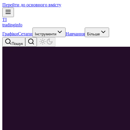
Перейти до основного вмісту
TI
tradinginfo
Графіки
Сетапи
Навчання
Інструменти
Більше
Пошук