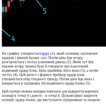
На графіку утворюється
флет
(1), який позначає скупчення
ордерів і рівний баланс сил. Потім ціна йде вгору,
розгортається і тестує ключовий рівень (2). Якби тут був
відскок вгору, можна було б говорити про класичний
ведмежий ордер блок. Ціна пробиває його вниз (3), а потім
тестує (4). Цей ретест і формує брейкер ордер блок,
утворюється опір спадного тренду. Потім ціна йде вниз і
впирається в підтримку (6) ведмежого ордер блоку (5).
Цей патерн можна використовувати для відкриття короткої
позиції в точці 4 і довгої – в точці 6. Цільові рівні закриття
позиції: ордер блоки, що виступають підтримкою та опором.