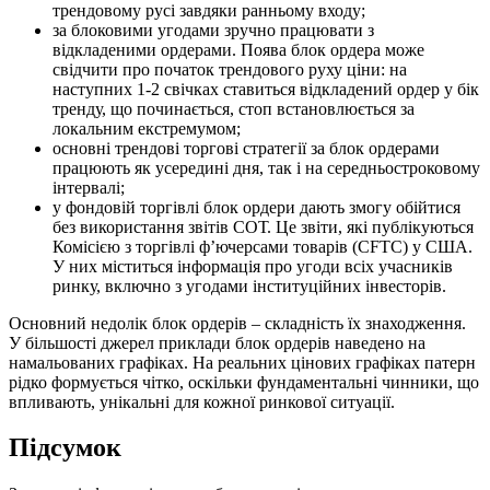
трендовому русі завдяки ранньому входу;
за блоковими угодами зручно працювати з
відкладеними ордерами. Поява блок ордера може
свідчити про початок трендового руху ціни: на
наступних 1-2 свічках ставиться відкладений ордер у бік
тренду, що починається, стоп встановлюється за
локальним екстремумом;
основні трендові торгові стратегії за блок ордерами
працюють як усередині дня, так і на середньостроковому
інтервалі;
у фондовій торгівлі блок ордери дають змогу обійтися
без використання звітів СОТ. Це звіти, які публікуються
Комісією з торгівлі ф’ючерсами товарів (CFTC) у США.
У них міститься інформація про угоди всіх учасників
ринку, включно з угодами інституційних інвесторів.
Основний недолік блок ордерів – складність їх знаходження.
У більшості джерел приклади блок ордерів наведено на
намальованих графіках. На реальних цінових графіках патерн
рідко формується чітко, оскільки фундаментальні чинники, що
впливають, унікальні для кожної ринкової ситуації.
Підсумок