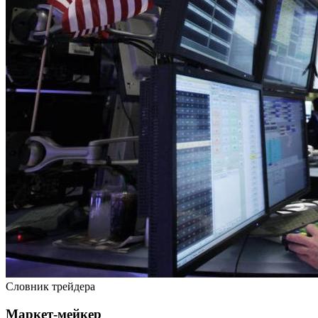
Словник трейдера
Маркет-мейкер