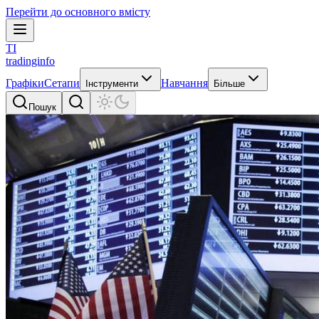
Перейти до основного вмісту
TI
tradinginfo
Графіки
Сетапи
Навчання
Інструменти
Більше
Пошук