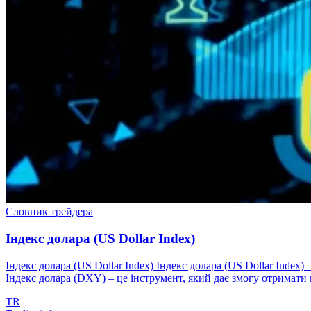
Словник трейдера
Індекс долара (US Dollar Index)
Індекс долара (US Dollar Index) Індекс долара (US Dollar Ind
Індекс долара (DXY) – це інструмент, який дає змогу отримати п
TR