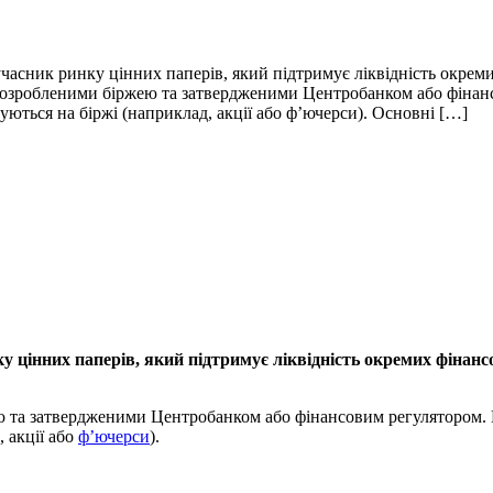
асник ринку цінних паперів, який підтримує ліквідність окреми
озробленими біржею та затвердженими Центробанком або фінанс
гуються на біржі (наприклад, акції або ф’ючерси). Основні […]
 цінних паперів, який підтримує ліквідність окремих фінанс
а затвердженими Центробанком або фінансовим регулятором. Пра
, акції або
ф’ючерси
).