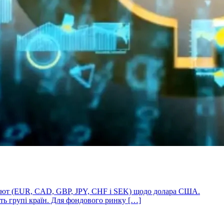
х валют (EUR, CAD, GBP, JPY, CHF і SEK) щодо долара США.
іть групі країн. Для фондового ринку […]