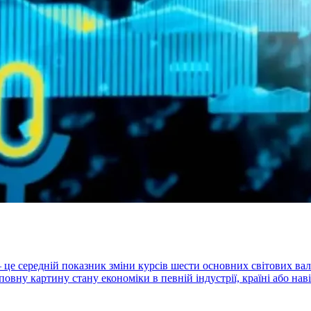
ex) – це середній показник зміни курсів шести основних світови
овну картину стану економіки в певній індустрії, країні або нав