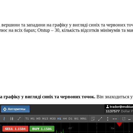
вершини та западини на графіку у вигляді синіх та червоних точо
ює на всіх барах; Otstup – 30, кількість відсотків мінімумів та 
 графіку у вигляді синіх та червоних точок.
Він знаходиться у