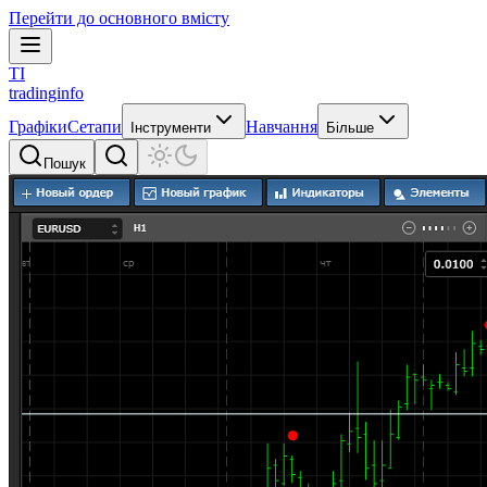
Перейти до основного вмісту
TI
tradinginfo
Графіки
Сетапи
Навчання
Інструменти
Більше
Пошук