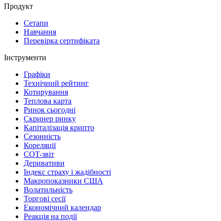
Продукт
Сетапи
Навчання
Перевірка сертифіката
Інструменти
Графіки
Технічний рейтинг
Котирування
Теплова карта
Ринок сьогодні
Скринер ринку
Капіталізація крипто
Сезонність
Кореляції
COT-звіт
Деривативи
Індекс страху і жадібності
Макропоказники США
Волатильність
Торгові сесії
Економічний календар
Реакція на події