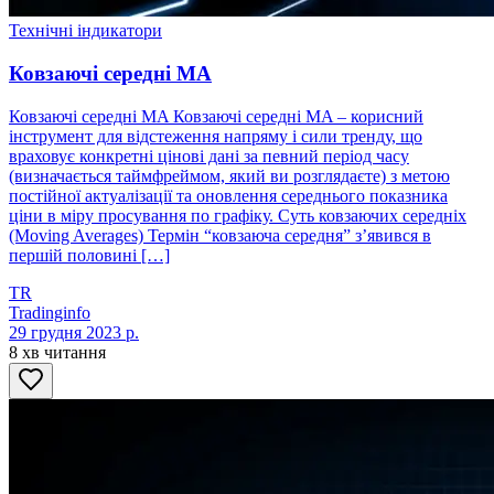
Технічні індикатори
Ковзаючі середні MA
Ковзаючі середні MA Ковзаючі середні MA – корисний
інструмент для відстеження напряму і сили тренду, що
враховує конкретні цінові дані за певний період часу
(визначається таймфреймом, який ви розглядаєте) з метою
постійної актуалізації та оновлення середнього показника
ціни в міру просування по графіку. Суть ковзаючих середніх
(Moving Averages) Термін “ковзаюча середня” з’явився в
першій половині […]
TR
Tradinginfo
29 грудня 2023 р.
8 хв читання