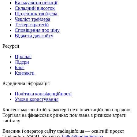
Калькулятор позиції
Складний відсоток
Щоденник трейдера
Чекліст трейдера
Тестер стратегій
Сповіщення про ціну
Віджети для сайту
Ресурси
Про нас
Лідери
Блог
Контакти
Юридична інформація
Політика конфіденційності
Умови користування
Контент має освітній характер і не є інвестиційною порадою.
Торгівля на фінансових ринках повʼязана з ризиком втрати
капіталу.
Власник і оператор сайту tradinginfo.ua — освітній проєкт
TradingInfo (ФОП, Україна).
hello@tradinginfo.ua