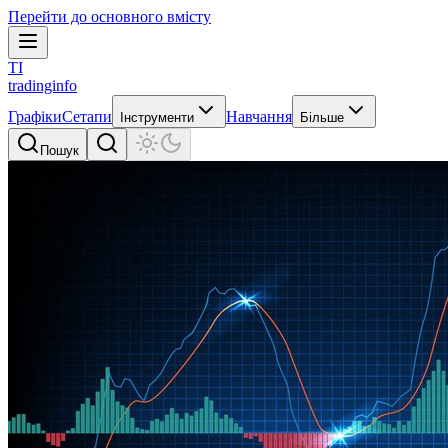
Перейти до основного вмісту
TI
tradinginfo
Графіки
Сетапи
Навчання
Інструменти
Більше
Пошук