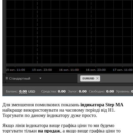
Для зменшення помилкових показань
індикатора Step MA
найкраще використовувати на часовому періоді від Н1.
Торгувати по даному індикатору дуже просто.
Якщо лінія індикатора вище графіка ціни то ми будемо
торгувати тільки
на продаж
, а якщо вище графіка ціни то