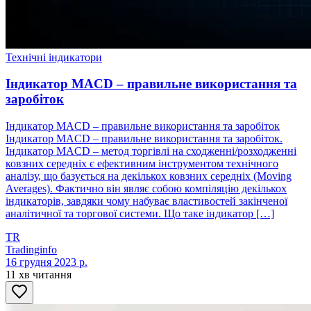
Технічні індикатори
Індикатор MACD – правильне використання та
заробіток
Індикатор MACD – правильне використання та заробіток
Індикатор MACD – правильне використання та заробіток.
Індикатор MACD – метод торгівлі на сходженні/розходженні
ковзних середніх є ефективним інструментом технічного
аналізу, що базується на декількох ковзних середніх (Moving
Averages). Фактично він являє собою компіляцію декількох
індикаторів, завдяки чому набуває властивостей закінченої
аналітичної та торгової системи. Що таке індикатор […]
TR
Tradinginfo
16 грудня 2023 р.
11 хв читання