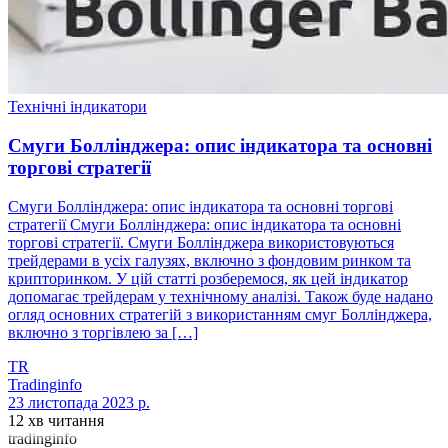
Технічні індикатори
Смуги Боллінджера: опис індикатора та основні
торгові стратегії
Смуги Боллінджера: опис індикатора та основні торгові
стратегії Смуги Боллінджера: опис індикатора та основні
торгові стратегії. Смуги Боллінджера використовуються
трейдерами в усіх галузях, включно з фондовим ринком та
крипторинком. У цій статті розберемося, як цей індикатор
допомагає трейдерам у технічному аналізі. Також буде надано
огляд основних стратегій з використанням смуг Боллінджера,
включно з торгівлею за […]
TR
Tradinginfo
23 листопада 2023 р.
12 хв читання
tradinginfo