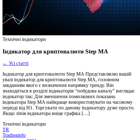
Технічні індикатори
Індикатор для криптовалюти Step MA
← Усі статті
Індикатор для криптовалюти Step MA Представляємо вашій
увазі індикатор для криптовалюти Step MA, головним
завданням якого є визначення напрямку тренду. Він
знаходиться в розділі індикаторів “побудова каналу” виглядає
індикатор так: Для зменшення помилкових показань
індикатора Step MA найкраще використовувати на часовому
періоді від Н1. Торгувати по даному індикатору дуже просто.
Якщо лінія індикатора вище графіка […]
Технічні індикатори
TR
Tradinginfo