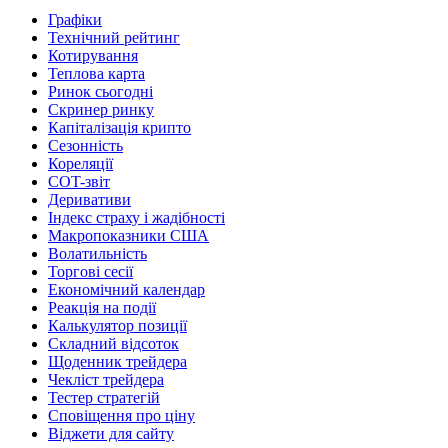
Графіки
Технічний рейтинг
Котирування
Теплова карта
Ринок сьогодні
Скринер ринку
Капіталізація крипто
Сезонність
Кореляції
COT-звіт
Деривативи
Індекс страху і жадібності
Макропоказники США
Волатильність
Торгові сесії
Економічний календар
Реакція на події
Калькулятор позиції
Складний відсоток
Щоденник трейдера
Чекліст трейдера
Тестер стратегій
Сповіщення про ціну
Віджети для сайту