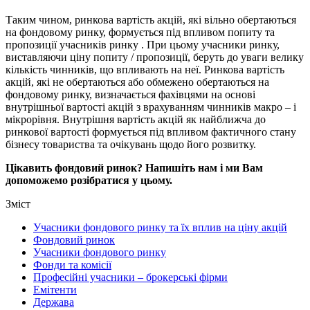
Таким чином, ринкова вартість акцій, які вільно обертаються
на фондовому ринку, формується під впливом попиту та
пропозиції учасників ринку . При цьому учасники ринку,
виставляючи ціну попиту / пропозиції, беруть до уваги велику
кількість чинників, що впливають на неї. Ринкова вартість
акцій, які не обертаються або обмежено обертаються на
фондовому ринку, визначається фахівцями на основі
внутрішньої вартості акцій з врахуванням чинників макро – і
мікрорівня. Внутрішня вартість акцій як найближча до
ринкової вартості формується під впливом фактичного стану
бізнесу товариства та очікувань щодо його розвитку.
Цікавить фондовий ринок? Напишіть нам і ми Вам
допоможемо розібратися у цьому.
Зміст
Учасники фондового ринку та їх вплив на ціну акцій
Фондовий ринок
Учасники фондового ринку
Фонди та комісії
Професійні учасники – брокерські фірми
Емітенти
Держава