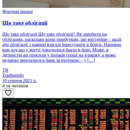
Фондові ринки
Що таке облігації
Що таке облігації Що таке облігації? Як заробити на
облігаціях, наскільки вони прибуткові, що вигідніше – акції
або облігації, і навіщо взагалі інвестувати в борги. Напевно
вам хоч раз у житті доводилося брати в борг. Може, в
дитинстві ви просили у батьків гроші на іграшку, а може,
недавно зверталися в банк за іпотекою – у […]
TR
Tradinginfo
10 серпня 2021 р.
4 хв читання