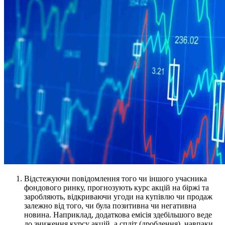
Відстежуючи повідомлення того чи іншого учасника
фондового ринку, прогнозують курс акцій на біржі та
заробляють, відкриваючи угоди на купівлю чи продаж
залежно від того, чи була позитивна чи негативна
новина. Наприклад, додаткова емісія здебільшого веде
до зниження курсу акцій, а спліт (дроблення), навпаки,