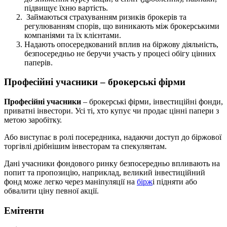
підвищує їхню вартість.
Займаються страхуванням ризиків брокерів та
регулюванням спорів, що виникають між брокерськими
компаніями та їх клієнтами.
Надають опосередкований вплив на біржову діяльність,
безпосередньо не беручи участь у процесі обігу цінних
паперів.
Професійні учасники – брокерські фірми
Професійні учасники
– брокерські фірми, інвестиційні фонди,
приватні інвестори. Усі ті, хто купує чи продає цінні папери з
метою заробітку.
Або виступає в ролі посередника, надаючи доступ до біржової
торгівлі дрібнішим інвесторам та спекулянтам.
Дані учасники фондового ринку безпосередньо впливають на
попит та пропозицію, наприклад, великий інвестиційний
фонд може легко через маніпуляції на
бірж
і підняти або
обвалити ціну певної акції.
Емітенти