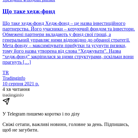
Що таке хедж-фонд
Що таке хедж-фонд Хедж-фонд – це назва інвестиційного
партнерства. Його учасники – керуючий фондом та інвестори.
Обмежені партнери вкладають у фонд свої гроші, а
генеральний управляє ними відповідно до обраної стратегії.
Мета фонду – максимізувати прибутки та усунути ризики,
тому його назва утворена від слова “Хеджувати”. Назва
“хедж-фонд” закріпилася за цими структурами, оскільки вони
прагнуть […]
TR
Tradinginfo
10 серпня 2021 р.
4 хв читання
tradinginfo
У Telegram пишемо коротко і по ділу
Свіжі сетапи, важливі новини, головне за день. Підпишись,
щоб не загубити.