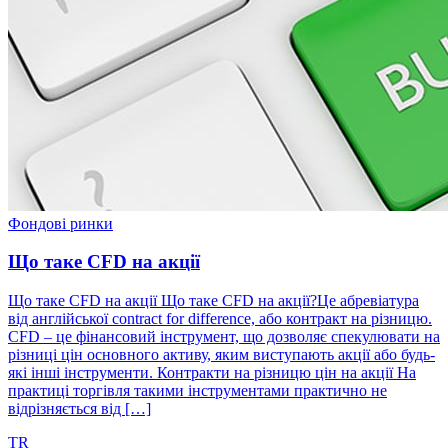
Фондові ринки
Що таке CFD на акції
Що таке CFD на акції Що таке CFD на акції?Це абревіатура
від англійської contract for difference, або контракт на різницю.
CFD – це фінансовий інструмент, що дозволяє спекулювати на
різниці цін основного активу, яким виступають акції або будь-
які інші інструменти. Контракти на різницю цін на акції На
практиці торгівля такими інструментами практично не
відрізняється від […]
TR