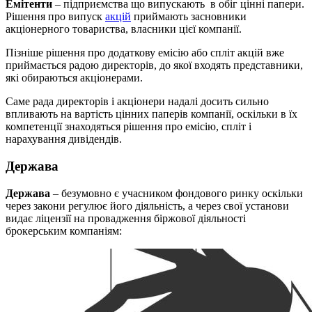
Емітенти
– підприємства що випускають в обіг цінні папери.
Рішення про випуск
акцій
приймають засновники
акціонерного товариства, власники цієї компанії.
Пізніше рішення про додаткову емісію або спліт акцій вже
приймається радою директорів, до якої входять представники,
які обираються акціонерами.
Саме рада директорів і акціонери надалі досить сильно
впливають на вартість цінних паперів компанії, оскільки в їх
компетенції знаходяться рішення про емісію, спліт і
нарахування дивідендів.
Держава
Держава
– безумовно є учасником фондового ринку оскільки
через закони регулює його діяльність, а через свої установи
видає ліцензії на провадження біржової діяльності
брокерським компаніям: