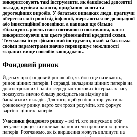
використовують такі інструменти, як банківські депозитні
вклади, купівля валюти, придбання золота та
дорогоцінних виробів. У багатьох випадках люди, прагнучи
вберегти свої гроші від інфляції, звертаються не до ощадної
або інвестиційної поведінки, а навпаки ще більше
збільшують рівень свого поточного споживання, часто
використовуючи для цього різноманітні кредитні схеми.
Тим часом існує фінансовий інструмент, який за багатьма
своїми параметрами значно перевершує можливості
згаданих вище способів заощаджень.
Фондовий ринок
Йдеться про фондовий ринок або, як його ще називають,
ринок цінних паперів. І справді, вкладення цінних паперів на
довгострокових і навіть середньострокових інтервалах часу
показують значно більшу дохідність на відміну від
банківських вкладів. Для того, щоб успішно торгувати на
фондовому ринку, варто хоч трохи розуміти, хто формує
вартість цінних паперів.
Учасники фондового ринку
– всі ті, хто випускає в обіг,
регулює процес та впливає на попит чи пропозицію цінних
паперів. Розглянемо, як їх вирішення можуть вплинути на