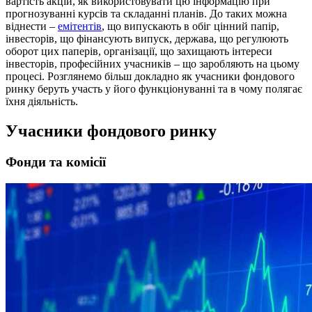
вартість акцій, як використовувати цю інформацію при
прогнозуванні курсів та складанні планів. До таких можна
віднести –
емітентів
, що випускають в обіг цінний папір,
інвесторів, що фінансують випуск, держава, що регулюють
оборот цих паперів, організації, що захищають інтереси
інвесторів, професійних учасників – що заробляють на цьому
процесі. Розглянемо більш докладно як учасники фондового
ринку беруть участь у його функціонуванні та в чому полягає
їхня діяльність.
Учасники фондового ринку
Фонди та комісії