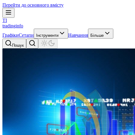
Перейти до основного вмісту
TI
tradinginfo
Графіки
Сетапи
Навчання
Інструменти
Більше
Пошук