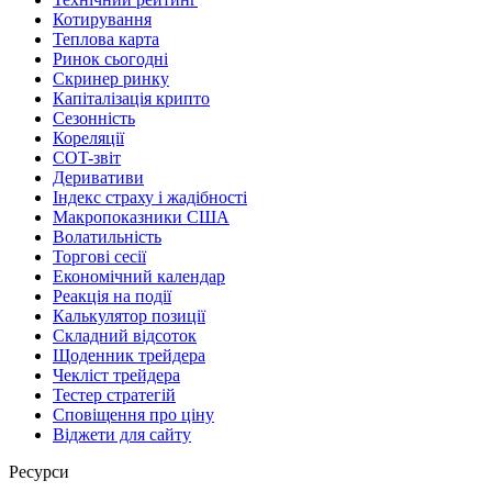
Котирування
Теплова карта
Ринок сьогодні
Скринер ринку
Капіталізація крипто
Сезонність
Кореляції
COT-звіт
Деривативи
Індекс страху і жадібності
Макропоказники США
Волатильність
Торгові сесії
Економічний календар
Реакція на події
Калькулятор позиції
Складний відсоток
Щоденник трейдера
Чекліст трейдера
Тестер стратегій
Сповіщення про ціну
Віджети для сайту
Ресурси