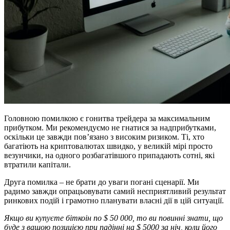
Головною помилкою є гонитва трейдера за максимальним
прибутком. Ми рекомендуємо не гнатися за надприбутками,
оскільки це завжди пов’язано з високим ризиком. Ті, хто
багатіють на криптовалютах швидко, у великій мірі просто
везунчики, на одного розбагатівшого припадають сотні, які
втратили капітали.
Друга помилка – не брати до уваги погані сценарії. Ми
радимо завжди опрацьовувати самий несприятливий результат
ринкових подій і грамотно планувати власні дії в цій ситуації.
Якщо ви купуєте біткоін по $ 50 000, то ви повинні знати, що
буде з вашою позицією при падінні на $ 5000 за ніч, коли його