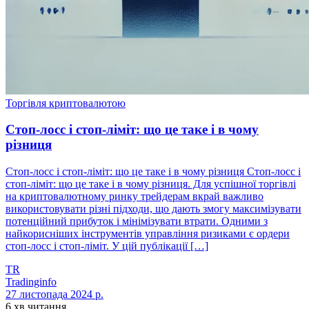
Торгівля криптовалютою
Стоп-лосс і стоп-ліміт: що це таке і в чому
різниця
Стоп-лосс і стоп-ліміт: що це таке і в чому різниця Стоп-лосс і
стоп-ліміт: що це таке і в чому різниця. Для успішної торгівлі
на криптовалютному ринку трейдерам вкрай важливо
використовувати різні підходи, що дають змогу максимізувати
потенційний прибуток і мінімізувати втрати. Одними з
найкорисніших інструментів управління ризиками є ордери
стоп-лосс і стоп-ліміт. У цій публікації […]
TR
Tradinginfo
27 листопада 2024 р.
6 хв читання