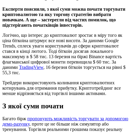
Експерти пояснили, з якої суми можна почати торгувати
криптовалютою та яку торгову стратегію вибрати
новачкам. А ще – застерегли від частих помилок, що
підстерігають початківців інвесторів.
Логічно, що інтерес до криптовалют зростає в міру того як
ціна біткоіна штурмує все нові висоти. За даними Google
Trends, сплеск уваги користувачів до сфери криптовалют
стався в кінці лютого. Тоді біткоін досягав локального
максимуму в $ 58 тис. 13 березня на біржі Binance вартість
флагманської цифрової монети перевищила $ 60 тис. За
даними
TradingView
, 16 березня біткоін торгується на рівні $
55,3 тис.
Трейдери використовують коливання криптовалютних
котирувань для отримання прибутку. Криптотрейдинг все
менше відрізняється від торгівлі іншими активами.
З якої суми почати
Багато бірж
пропонують можливість торгувати за допомогою
демо-рахунку
, проте це не більше ніж симулятор або
тренування. Торгівля реальними грошима показує реальну