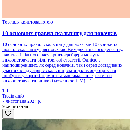
Торгівля криптовалютою
10 основних правил скальпінгу для новачків
10 основних правил скальпінгу для новачків 10 основних
правил скальпінгу для новачків. Виходячи зі свого депозиту,
навичок і вільного часу криптотрейдери можуть
використовувати різні торгові стратегії. Однією з
найпоширеніших, як серед новачків, так і серед досвідчених
учасників індустрії, є скальпінг, який дає змогу отримати
прибуток у короткі терміни та максимально ефективно
використовувати ринкові можливості. У […]
TR
Tradinginfo
7 листопада 2024 р.
9 хв читання