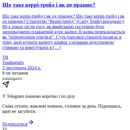
Що таке керрі-трейд і як це працює?
Що таке керрі-трейд і як це працює? Що таке керрі-трейд і як
це працює? Стратегію “Керрі-трейд” (Carry Trade) вигадали у
80-х роках після того, як ямайською системою було
запроваджено плаваючий курс валют. Її назва перекладається
як “перенесення торгівлі”. Суть торгової стратегії полягає в
тому, щоб купити валюту країни з низькою відсотковою
ставкою та інвестувати в […]
TR
Tradinginfo
3 листопада 2024 р.
8 хв читання
tradinginfo
У Telegram пишемо коротко і по ділу
Свіжі сетапи, важливі новини, головне за день. Підпишись,
щоб не загубити.
Підписатися
TI