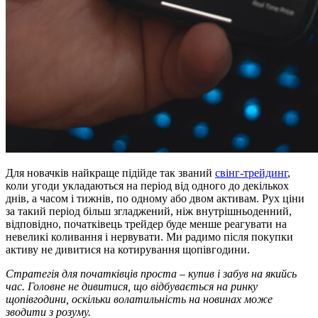
Для новачків найкраще підійде так званий
свінг-трейдинг
,
коли угоди укладаються на період від одного до декількох
днів, а часом і тижнів, по одному або двом активам. Рух ціни
за такий період більш згладжений, ніж внутрішньоденний,
відповідно, початківець трейдер буде менше реагувати на
невеликі коливання і нервувати. Ми радимо після покупки
активу не дивитися на котирування щопівгодини.
Стратегія для початківців проста – купив і забув на якийсь
час. Головне не дивитися, що відбувається на ринку
щопівгодини, оскільки волатильність на новинах може
зводити з розуму.