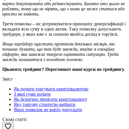
варто докуповувати або реінвестувати. Багато хто цього не
роблять, тому що не вірять, що з ними це може статися або
просто не вміють.
Третя помилка – не дотримуватися принципу диверсифікації і
вкладати всю суму в один актив. Таку помилку допускають
трейдери, у яких вже є за спиною якийсь досвід в торгівлі.
Якщо трейдеру щастить протягом декількох місяців, він
починає думати, що так буде завжди, впадає в емоційну
ейфорію, яка заважає тверезо оцінювати ситуацію. Треба
завжди залишатися з холодною головою.
Цікавить трейдинг? Перегляньте наші курси по трейдингу.
Зміст
Як почати торгувати криптовалютою
З якої суми почати
Як безпечно зберігати криптовалюту
Яку торгову стратегію вибрати
Яких помилок не варто допускати
Схожі статті