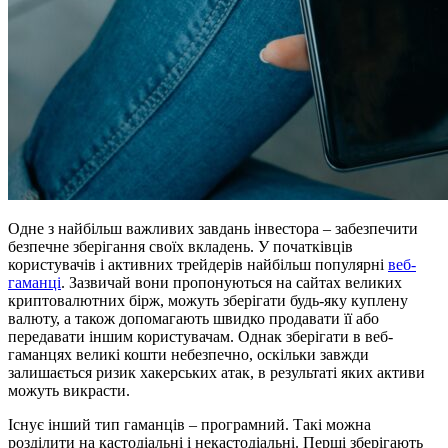
Одне з найбільш важливих завдань інвестора – забезпечити
безпечне зберігання своїх вкладень. У початківців
користувачів і активних трейдерів найбільш популярні
веб-
гаманці
. Зазвичай вони пропонуються на сайтах великих
криптовалютних бірж, можуть зберігати будь-яку куплену
валюту, а також допомагають швидко продавати її або
передавати іншим користувачам. Однак зберігати в веб-
гаманцях великі кошти небезпечно, оскільки завжди
залишається ризик хакерських атак, в результаті яких активи
можуть викрасти.
Існує інший тип гаманців – програмний. Такі можна
розділити на кастодіальні і некастодіальні. Перші зберігають