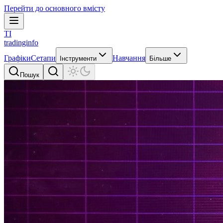
Перейти до основного вмісту
TI
tradinginfo
Графіки
Сетапи
Навчання
Інструменти
Більше
Пошук