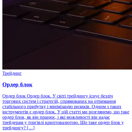
Трейдинг
Ордер блок
Ордер блок Ордер блок. У світі трейдингу існує безліч
торгових систем і стратегій, спрямованих на отримання
стабільного прибутку і мінімізацію ризиків. Одним з таких
інструментів є ордер блок. У цій статті ми розглянемо, що таке
ордер блок, як він працює, і які можливості він надає
трейдерам у торгівлі криптовалютою. Що таке ордер блок у
трейдингу? […]