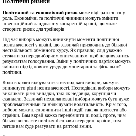
Політичні ризики
Політичний та економічний ризик
може відіграти значну
роль. Економічні та політичні чинники можуть змінити
інвестиційний ландшафт у конкретній країні, що може
створити ризик для трейдерів.
Під час виборів можуть виникнути моменти політичної
невизначеності у країні, що зазвичай призводить до більшої
нестабільності обмінного курсу. Як правило, слід уважно
стежити за передвиборчим опитуванням, щоб не дивуватись
результатам голосування. Зміни у політичних партіях можуть
змінити підхід нового уряду до монетарної та фіскальної
політики.
Коли в країні відбуваються несподівані вибори, можуть
виникнути різні невизначеності. Несподівані вибори можуть
викликати різні випадки, такі як недовіра, корупція чи
скандали. Зазвичай незаплановані вибори можуть бути дуже
проблематичними та збільшувати волатильність. Крім того,
вибори можуть спричинити інші події, такі як протести або
страйки. Вам вкрай важко передбачити ці події, проте, чим
більше ви знаєте політичні справи всередині країни, тим
легше вам буде реагувати на раптові зміни.