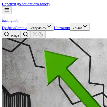
Перейти до основного вмісту
TI
tradinginfo
Графіки
Сетапи
Навчання
Інструменти
Більше
Пошук