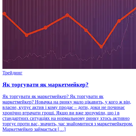
Трейдинг
Як торгувати як маркетмейкер?
Як торгувати як маркетмейкер? Як торгувати як
маркетмейкер? Новачка на ринку мало цікавить, у кого ж він,
власне, купує актив і кому продає – доти, доки не починає
хронічно втрачати гроші. Якщо ви вже зрозуміли, що і в
стандартних ситуаціях на нормальному ринку хтось активно
торгує проти вас, значить, час знайомитися з маркетмейкером.
Маркетмейкер займається […]