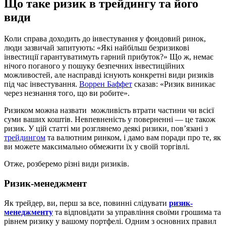
Що таке ризик в трейдингу та його
види
Коли справа доходить до інвестування у фондовий ринок,
люди зазвичай запитують: «Які найбільш безризикові
інвестиції гарантуватимуть гарний прибуток?» Що ж, немає
нічого поганого у пошуку безпечних інвестиційних
можливостей, але насправді існують конкретні види ризиків
під час інвестування.
Воррен Баффет
сказав: «Ризик виникає
через незнання того, що ви робите».
Ризиком можна назвати можливість втрати частини чи всієї
суми ваших коштів. Невпевненість у поверненні — це також
ризик. У цій статті ми розглянемо деякі ризики, пов’язані з
трейдингом
та валютним ринком, і дамо вам поради про те, як
ви можете максимально обмежити їх у своїй торгівлі.
Отже, розберемо різні види ризиків.
Ризик-менеджмент
Як трейдер, ви, перш за все, повинні слідувати
ризик-
менеджменту
та відповідати за управління своїми грошима та
рівнем ризику у вашому портфелі. Одним з основних правил