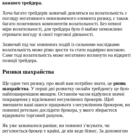
кожного трейдера.
Хоча багато трейдерів зазвичай дивляться на волатильність з
погляду негативного невизначеного елемента ризику, є також
багато позитивних компонентів волатильності. Без певної
міри волатильності, для трейдера було б майже неможливо
отримати вигоду зі своєї торгової діяльності.
Зазвичай під час новинних подій із сильними наслідками
волатильність може різко зрости та стати надмірно високою.
Саме тоді волатильність може негативно вплинути на відкриті
позиції трейдера.
Ризики шахрайства
Ще один тип ризику, про який вам потрібно знати, це
ризик
шахрайства
. У перші дні розвитку онлайн трейдингу це було
найпоширенішим явищем. Останнім часом відбулися значні
покращення у відсіюванні несумлінних брокерів. Щоб
зменшити ваші шанси працювати з несумлінним брокером, ви
повинні ретельно дослідити брокера, у якого збираєтеся
відкривати торговий рахунок.
Як уже зазначалося раніше, ви повинні з’ясувати, чи
регулюється брокер у країні, де він веде бізнес. За допомогою