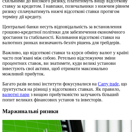
схильними до високого ризику, платитимуть вищу відсоткову
ставку за кредитом. І навпаки, позичальники з нижчим рівнем
ризику сплачуватимуть нижчі відсоткові ставки протягом
терміну дії кредиту.
Центральні банки несуть відповідальність за встановлення
грошово-кредитної політики для забезпечення економічного
зростання та стабільності. Коливання відсоткові ставки на
валютних ринках визначають безліч рішень для трейдерів.
Важливо, що відсоткові ставки та курси обміну валют у країні
часто пов’язані між собою. Ретельно відстежуючи зміни
процентних ставок, ви знатимете, куди великі установи
інвестують свої активи, щоб отримати максимально
можливий прибуток.
Багато разів великі інститути фокусувалися на
Carry trade
, що
ґрунтується на різниці у відсоткових ставках. Як правило,
валютні пари
з вищою прибутковістю залучають більший
попит великих фінансових установ та інвесторів.
Маржинальні ризики