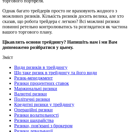
торгового портфеля.
Однак багато трейдерів просто не враховують жодного з
можливих ризиків. Кількість ризиків досить велика, але хто
сказав, що робота трейдера є легкою? Всі можливі ризики
повинні ретельно контролюватись та розглядатися як частина
вашого торгового плану.
Цікавлять основи трейдингу? Напишіть нам і ми Вам
допоможемо розібратися у цьому.
Зміст
Види ризиків в трейдингу
Що таке ризик в трейдингу та його види
Ризик-менеджмент
Ризики процентних ставок
Маржинальні ризики
Валютні ризики
Політичні ризики
Кредитні ризики у трейдингу
Операційні ризики
Ризики волатильності
Ризики шахрайства
Ризики, пов'язані з брокером
Ризики девальвації