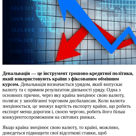
Девальвація — це інструмент грошово-кредитної політики,
який використовують країни з фіксованим обмінним
курсом.
Девальвація визначається урядом, який випускає
валюту та є прямим результатом діяльності уряду. Одна з
основних причин, через яку країна знецінює свою валюту,
полягає у запобіганні торговим дисбалансам. Коли валюта
знецінюється, це знижує вартість експорту країни, що робить
експорт менш дорогим і, своєю чергою, робить його більш
конкурентоспроможним на світових ринках.
Якщо країна знецінює свою валюту, то країні, можливо,
доведеться підвищити свої відсоткові ставки, щоб