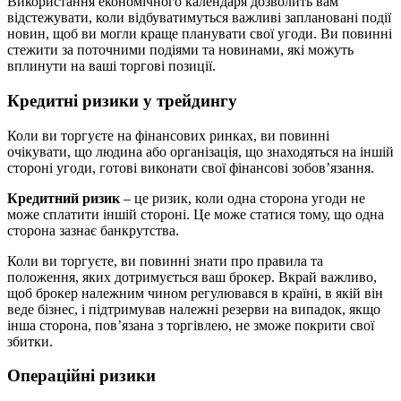
Використання економічного календаря дозволить вам
відстежувати, коли відбуватимуться важливі заплановані події
новин, щоб ви могли краще планувати свої угоди. Ви повинні
стежити за поточними подіями та новинами, які можуть
вплинути на ваші торгові позиції.
Кредитні ризики у трейдингу
Коли ви торгуєте на фінансових ринках, ви повинні
очікувати, що людина або організація, що знаходяться на іншій
стороні угоди, готові виконати свої фінансові зобов’язання.
Кредитний ризик
– це ризик, коли одна сторона угоди не
може сплатити іншій стороні. Це може статися тому, що одна
сторона зазнає банкрутства.
Коли ви торгуєте, ви повинні знати про правила та
положення, яких дотримується ваш брокер. Вкрай важливо,
щоб брокер належним чином регулювався в країні, в якій він
веде бізнес, і підтримував належні резерви на випадок, якщо
інша сторона, пов’язана з торгівлею, не зможе покрити свої
збитки.
Операційні ризики