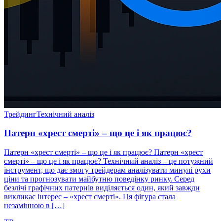
Трейдинг
Технічний аналіз
Патерн «хрест смерті» – що це і як працює?
Патерн «хрест смерті» – що це і як працює? Патерн «хрест
смерті» – що це і як працює? Технічний аналіз – це потужний
інструмент, що дає змогу трейдерам аналізувати минулі рухи
ціни та прогнозувати майбутню поведінку ринку. Серед
безлічі графічних патернів виділяється один, який завжди
викликає інтерес – «хрест смерті». Ця фігура стала
незамінною в […]