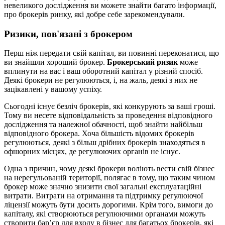
невеликого дослідження ви можете знайти багато інформації,
про брокерів ринку, які добре себе зарекомендували.
Ризики, пов'язані з брокером
Перш ніж передати свій капітал, ви повинні переконатися, що
ви знайшли хороший брокер.
Брокерський ризик
може
вплинути на вас і ваш оборотний капітал у різний спосіб.
Деякі брокери не регулюються, і, на жаль, деякі з них не
зацікавлені у вашому успіху.
Сьогодні існує безліч брокерів, які конкурують за ваші гроші.
Тому ви несете відповідальність за проведення відповідного
дослідження та належної обачності, щоб знайти найбільш
відповідного брокера. Хоча більшість відомих брокерів
регулюються, деякі з більш дрібних брокерів знаходяться в
офшорних місцях, де регулюючих органів не існує.
Одна з причин, чому деякі брокери воліють вести свій бізнес
на нерегульованій території, полягає в тому, що таким чином
брокер може значно знизити свої загальні експлуатаційні
витрати. Витрати на отримання та підтримку регулюючої
ліцензії можуть бути досить дорогими. Крім того, вимоги до
капіталу, які створюються регулюючими органами можуть
створити бар’єр для входу в бізнес для багатьох брокерів, які