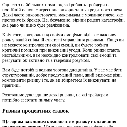
Однією з найбільших помилок, які роблять трейдери на
постійній основі є агресивне використання кредитного плеча.
Деякі часто використовують максимальне можливе плече, яке
пропонує їх брокер. Це, безумовно, вірний рецепт катастрофи,
яка рано чи пізно буде реалізована.
Крім того, контроль над своїми емоціями відіграє важливу
роль у вашій спільній стратегії управління ризиками. Якщо ви
не можете контролювати свої емоції, ви будете робити
критичні помилки при виконанні угоди. Коли ринки стають
нестабільними, вам необхідно контролювати свої емоції та
реагувати об’єктивно та з тверезим розумом.
Вам буде потрібна велика торгова дисципліна. У вас має бути
структурований, добре продуманий план, який включає різні
компоненти ризику і те, як ви збираєтеся їх виконувати на
практиці.
Розгляньмо докладніше деякі ризики, на які трейдерам
потрібно звертати пильну увагу.
Ризики процентних ставок
Ще одним важливим компонентом ризику є коливання
процентних ставок.
Ми знаємо, що коли організація або