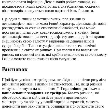
контролювати інфляцію. Девальвація робить товари, які
продаються в іншій країні, більш привабливими, оскільки
ціни товарів знижуються щодо вартості їхньої валюти.
Ще один значний валютний ризик, пов’язаний із
девальвацією, має психологічний характер. Девальвація може
розглядатись як ознака економічної слабкості, яка може
поставити під загрозу кредитоспроможність країни. Іноді
девальвація може призвести до ефекту доміно, де інші країни
знецінюють свою валюту у відповідь на девальвацію в
сусідній країні. Така ситуація лише посилює економічні
проблеми на світових ринках. При торгівлі на валютних
ринках ви повинні знати, які країни знецінюють свою валюту
і як ви можете скористатися цією ситуацією.
Висновок
Щоб бути успішним трейдером, необхідно повністю розуміти
різні типи ризиків, з якими ви стикаєтеся, і те, як ці ризики
можуть вплинути на ваші позиції.
Управління ризиками –
ваше основне завдання як трейдера.
Багато ризиків, які
обговорюються в цій статті, за умови правильного
моніторингу та обліку у вашій торговій стратегії, можуть
допомогти вам захистити та розширити прибутковість свого