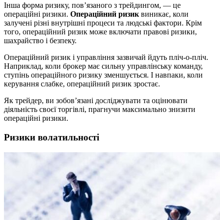
Інша форма ризику, пов’язаного з трейдингом, — це
операційні ризики.
Операційний ризик
виникає, коли
залучені різні внутрішні процеси та людські фактори. Крім
того, операційний ризик може включати правові ризики,
шахрайство і безпеку.
Операційний ризик і управління зазвичай йдуть пліч-о-пліч.
Наприклад, коли брокер має сильну управлінську команду,
ступінь операційного ризику зменшується. І навпаки, коли
керування слабке, операційний ризик зростає.
Як трейдер, ви зобов’язані досліджувати та оцінювати
діяльність своєї торгівлі, прагнучи максимально знизити
операційні ризики.
Ризики волатильності