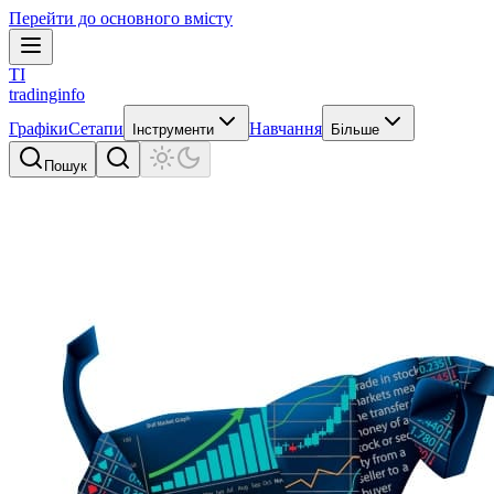
Перейти до основного вмісту
TI
tradinginfo
Графіки
Сетапи
Навчання
Інструменти
Більше
Пошук