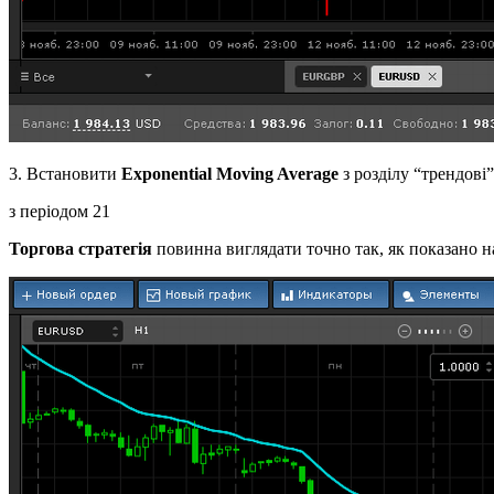
3. Встановити
Exponential Moving Average
з розділу “трендові”
з періодом 21
Торгова стратегія
повинна виглядати точно так, як показано 