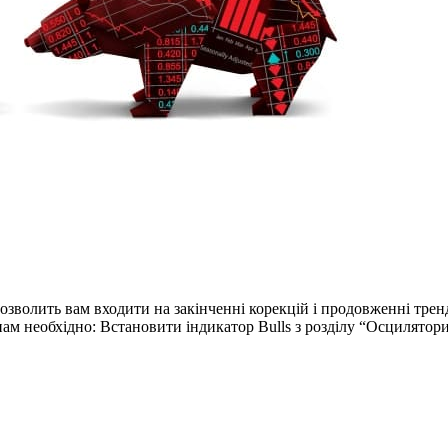
r дозволить вам входити на закінченні корекцій і продовженні тр
ам необхідно: Встановити індикатор Bulls з розділу “Осцилятори”