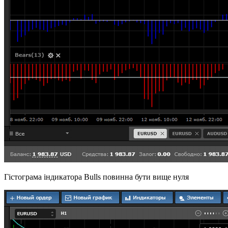
Гістограма індикатора Bulls повинна бути вище нуля