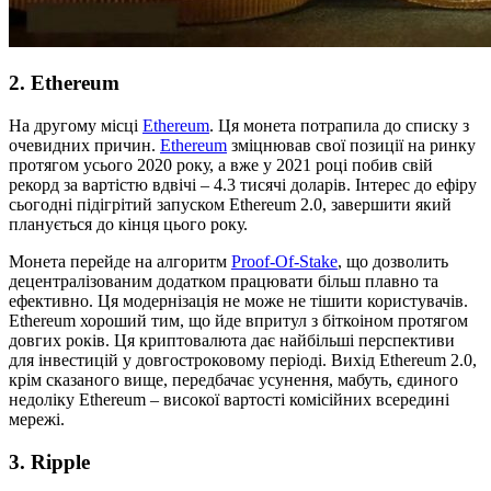
2. Ethereum
На другому місці
Ethereum
. Ця монета потрапила до списку з
очевидних причин.
Ethereum
зміцнював свої позиції на ринку
протягом усього 2020 року, а вже у 2021 році побив свій
рекорд за вартістю вдвічі – 4.3 тисячі доларів. Інтерес до ефіру
сьогодні підігрітий запуском Ethereum 2.0, завершити який
планується до кінця цього року.
Монета перейде на алгоритм
Proof-Of-Stake
, що дозволить
децентралізованим додатком працювати більш плавно та
ефективно. Ця модернізація не може не тішити користувачів.
Ethereum хороший тим, що йде впритул з біткоіном протягом
довгих років. Ця криптовалюта дає найбільші перспективи
для інвестицій у довгостроковому періоді. Вихід Ethereum 2.0,
крім сказаного вище, передбачає усунення, мабуть, єдиного
недоліку Ethereum – високої вартості комісійних всередині
мережі.
3. Ripple