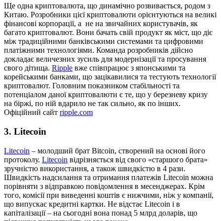
Ще одна криптовалюта, що динамічно розвивається, родом з
Китаю. Розробники цієї криптовалюти орієнтуються на великі
фінансові корпорації, а не на звичайних користувачів, як
багато криптовалют. Вони бачать свій продукт як міст, що діє
між традиційними банківськими системами та цифровими
платіжними технологіями. Команда розробників дійсно
докладає величезних зусиль для модернізації та просування
свого дітища.
Ripple
вже співпрацює з японськими та
корейськими банками, що зацікавилися та тестують технології
криптовалют. Головним показником стабільності та
потенціалом даної криптовалюти є те, що у березневу кризу
на біржі, по ній вдарило не так сильно, як по інших.
Офіційний сайт
ripple.com
3. Litecoin
Litecoin
– молодший брат Bitcoin, створений на основі його
протоколу.
Litecoin
відрізняється від свого «старшого брата»
зручністю використання, а також швидкістю в 4 рази.
Швидкість надсилання та отримання платежів Litecoin можна
порівняти з відправкою повідомлення в месенджерах. Крім
того, комісії при виведенні коштів є нижчими, ніж у компанії,
що випускає кредитні картки. Не відстає Litecoin і в
капіталізації – на сьогодні вона понад 5 млрд доларів, що