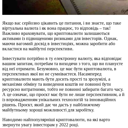
Якщо вас серйозно цікавить це питання, і ви знаєте, що таке
віртуальна валюта і як вона працює, то відповідь – так!
Важливо враховувати, що криптовалюти залишаються
активами із підвищеними ризиками для інвесторів. Однак,
маючи вагомий досвід в інвестиціях, можна заробити або
вкластися на майбутні перспективи.
Інвестувати потрібно в ту електронну валюту, яка відповідає
вашим запитам, потребам та виходячи з того, що ви плануєте
від неї отримати. Безумовно, це має бути криптовалюта, в
перспективах якої ви не сумніваєтеся. Насамперед
криптовалюти мають бути досить прості та зрозумілі, а
механізми обміну та виведення коштів не повинні бути
ресурсно витратними, тобто не повинні забирати багато часу.
А це означає, що проєкт має бути не лише перспективним, а й
із впровадженням унікальних технологій та інноваційних
рішень. Проєкт, який дає чи дасть у найближчому
майбутньому хороші можливості для заробітку.
Наводимо найпопулярніші криптовалюти, на які варто
звернути увагу інвесторам у 2022 році.