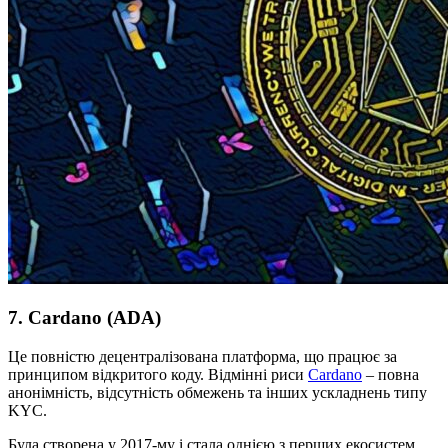
7. Cardano (ADA)
Це повністю децентралізована платформа, що працює за
принципом відкритого коду. Відмінні риси
Cardano
– повна
анонімність, відсутність обмежень та інших ускладнень типу
KYC.
Була створена у 2017-му і стала однією з перших екосистем,