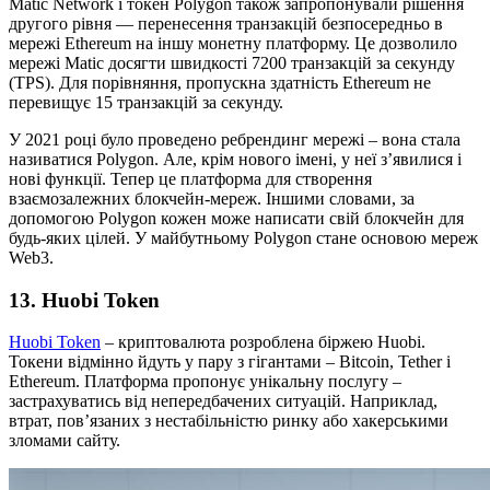
Matic Network і токен Polygon також запропонували рішення
другого рівня — перенесення транзакцій безпосередньо в
мережі Ethereum на іншу монетну платформу. Це дозволило
мережі Matic досягти швидкості 7200 транзакцій за секунду
(TPS). Для порівняння, пропускна здатність Ethereum не
перевищує 15 транзакцій за секунду.
У 2021 році було проведено ребрендинг мережі – вона стала
називатися Polygon. Але, крім нового імені, у неї з’явилися і
нові функції. Тепер це платформа для створення
взаємозалежних блокчейн-мереж. Іншими словами, за
допомогою Polygon кожен може написати свій блокчейн для
будь-яких цілей. У майбутньому Polygon стане основою мереж
Web3.
13. Huobi Token
Huobi Token
– криптовалюта розроблена біржею Huobi.
Токени відмінно йдуть у пару з гігантами – Bitcoin, Tether і
Ethereum. Платформа пропонує унікальну послугу –
застрахуватись від непередбачених ситуацій. Наприклад,
втрат, пов’язаних з нестабільністю ринку або хакерськими
зломами сайту.