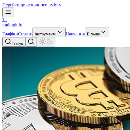
Перейти до основного вмісту
TI
tradinginfo
Графіки
Сетапи
Навчання
Інструменти
Більше
Пошук