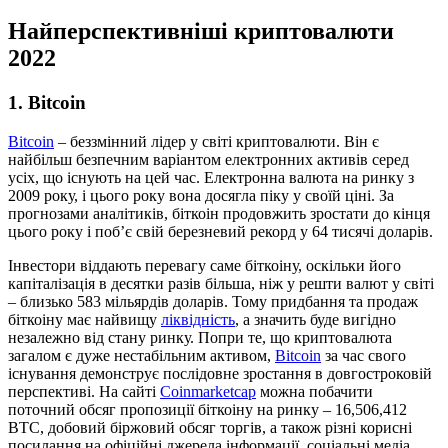
Найперспективніші криптовалюти
2022
1. Bitcoin
Bitcoin
– беззмінний лідер у світі криптовалюти. Він є
найбільш безпечним варіантом електронних активів серед
усіх, що існують на цей час. Електронна валюта на ринку з
2009 року, і цього року вона досягла піку у своїй ціні. За
прогнозами аналітиків, біткоін продовжить зростати до кінця
цього року і поб’є свій березневий рекорд у 64 тисячі доларів.
Інвестори віддають перевагу саме біткоіну, оскільки його
капіталізація в десятки разів більша, ніж у решти валют у світі
– близько 583 мільярдів доларів. Тому придбання та продаж
біткоіну має найвищу
ліквідність
, а значить буде вигідно
незалежно від стану ринку. Попри те, що криптовалюта
загалом є дуже нестабільним активом,
Bitcoin
за час свого
існування демонструє послідовне зростання в довгостроковій
перспективі. На сайті
Coinmarketcap
можна побачити
поточний обсяг пропозиції біткоіну на ринку – 16,506,412
BTC, добовий біржовий обсяг торгів, а також різні корисні
посилання на офіційні джерела інформації, соціальні медіа,