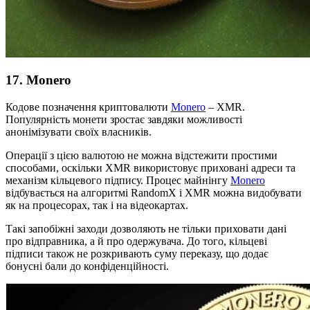
17. Monero
Кодове позначення криптовалюти
Monero
– XMR.
Популярність монети зростає завдяки можливості
анонімізувати своїх власників.
Операції з цією валютою не можна відстежити простими
способами, оскільки XMR використовує приховані адреси та
механізм кільцевого підпису. Процес майнінгу
Monero
відбувається на алгоритмі RandomX і XMR можна видобувати
як на процесорах, так і на відеокартах.
Такі запобіжні заходи дозволяють не тільки приховати дані
про відправника, а й про одержувача. До того, кільцеві
підписи також не розкривають суму переказу, що додає
бонусні бали до конфіденційності.