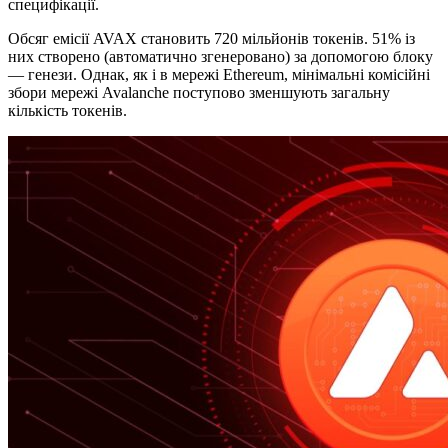
специфікації.
Обсяг емісії AVAX становить 720 мільйонів токенів. 51% із
них створено (автоматично згенеровано) за допомогою блоку
— генези. Однак, як і в мережі Ethereum, мінімальні комісійні
збори мережі Avalanche поступово зменшують загальну
кількість токенів.