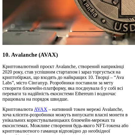
10. Avalanche (AVAX)
Криптовалютний проєкт Avalanchе, створений наприкінці
2020 року, став успішним стартапом і зараз торгується на
криптобіржах, що входять до найкращих 10. Творці – “Ava
Labs”, місто Сінгапур. Розробники поставили за мету
створити блокчейн-платформу, яка поєднувала б у собі всі
переваги та надійність екосистеми Ethereum і водночас
працювала на порядок швидше.
Криптовалюта
AVAX
– нативний токен мережі Avalanche,
хоча клієнти-розробники можуть випускати власні монети в
унікальних користувальницьких блокчейн-мережах та
екосистемах. Можливе створення будь-якого NFT-токена або
криптовалютного гаманця відповідно до необхідної