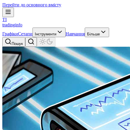
Перейти до основного вмісту
TI
tradinginfo
Графіки
Сетапи
Навчання
Інструменти
Більше
Пошук