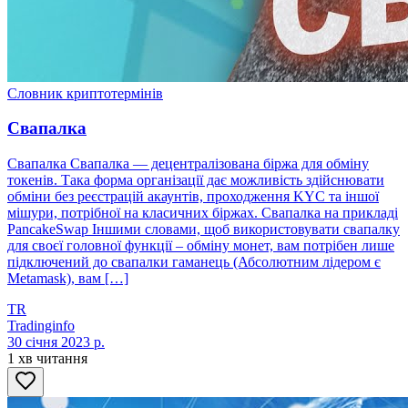
Словник криптотермінів
Свапалка
Свапалка Свапалка — децентралізована біржа для обміну
токенів. Така форма організації дає можливість здійснювати
обміни без реєстрацій акаунтів, проходження KYC та іншої
мішури, потрібної на класичних біржах. Свапалка на прикладі
PancakeSwap Іншими словами, щоб використовувати свапалку
для своєї головної функції – обміну монет, вам потрібен лише
підключений до свапалки гаманець (Абсолютним лідером є
Metamask), вам […]
TR
Tradinginfo
30 січня 2023 р.
1 хв читання