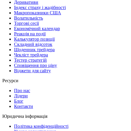
Деривативи
Індекс страху і жадібності
Макропоказники США
Волатильність
Торгові сесії
Економічний календар
Реакція на події
Калькулятор позиції
Складний відсоток
Щоденник трейдера
Чекліст трейдера
Тестер стратегій
Сповіщення про ціну
Віджети для сайту
Ресурси
Про нас
Лідери
Блог
Контакти
Юридична інформація
Політика конфіденційності