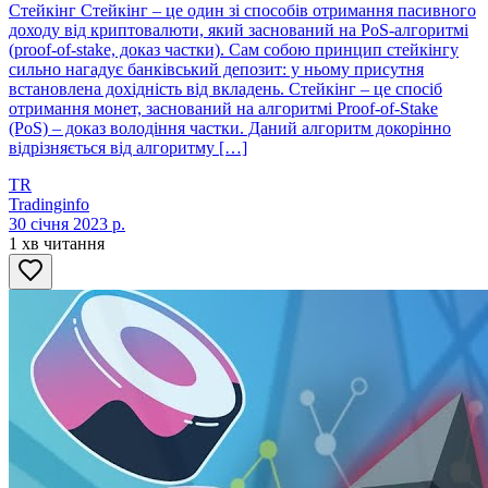
Стейкінг Стейкінг – це один зі способів отримання пасивного
доходу від криптовалюти, який заснований на PoS-алгоритмі
(proof-of-stake, доказ частки). Сам собою принцип стейкінгу
сильно нагадує банківський депозит: у ньому присутня
встановлена дохідність від вкладень. Стейкінг – це спосіб
отримання монет, заснований на алгоритмі Proof-of-Stake
(PoS) – доказ володіння частки. Даний алгоритм докорінно
відрізняється від алгоритму […]
TR
Tradinginfo
30 січня 2023 р.
1 хв читання