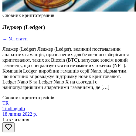
Словник криптотермінів
Леджер (Ledger)
← Усі статті
Леджер (Ledger) Леджер (Ledger), великий постачальник
апаратних гаманців, призначених для безпечного зберігання
криптовалют, таких як Bitcoin (BTC), запускає зовсім новий
гаманець, що спеціалізується на незамінних токенах (NFT).
Компанія Ledger, виробник гаманців серії Nano, відома тим,
що постійно впроваджує підтримку нових криптовалют.
Ledger Nano S та Ledger Nano X на сьогодні є
найпопулярнішими апаратними гаманцями, де […]
Словник криптотермінів
TR
Tradinginfo
18 липня 2022 р.
1 хв читання