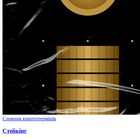
Словник криптотермінів
Стейкінг