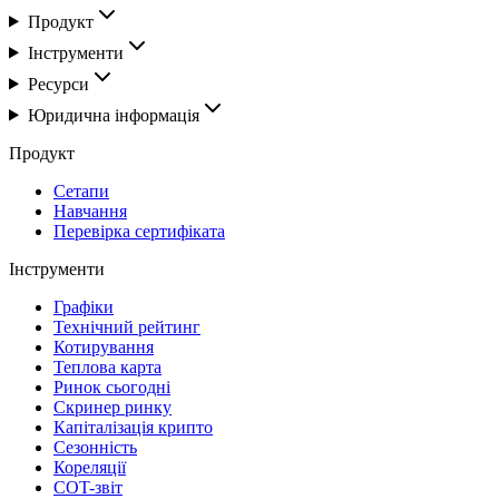
Продукт
Інструменти
Ресурси
Юридична інформація
Продукт
Сетапи
Навчання
Перевірка сертифіката
Інструменти
Графіки
Технічний рейтинг
Котирування
Теплова карта
Ринок сьогодні
Скринер ринку
Капіталізація крипто
Сезонність
Кореляції
COT-звіт