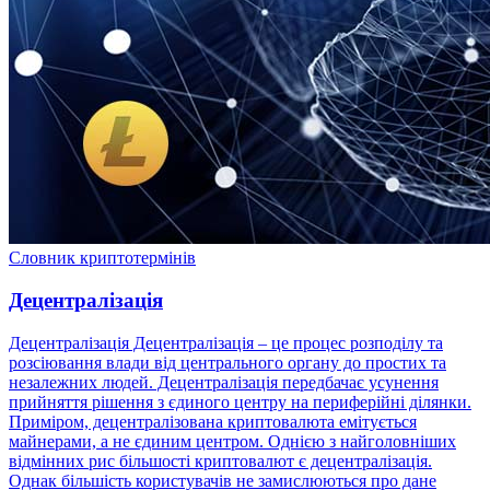
Словник криптотермінів
Децентралізація
Децентралізація Децентралізація – це процес розподілу та
розсіювання влади від центрального органу до простих та
незалежних людей. Децентралізація передбачає усунення
прийняття рішення з єдиного центру на периферійні ділянки.
Приміром, децентралізована криптовалюта емітується
майнерами, а не єдиним центром. Однією з найголовніших
відмінних рис більшості криптовалют є децентралізація.
Однак більшість користувачів не замислюються про дане