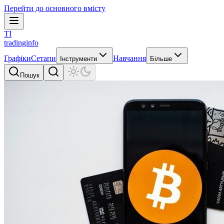
Перейти до основного вмісту
TI
tradinginfo
Графіки
Сетапи
Навчання
Інструменти
Більше
Пошук