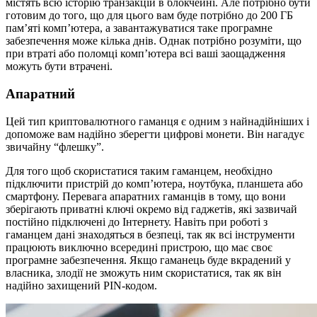
містять всю історію транзакцій в блокчейні. Але потрібно бути
готовим до того, що для цього вам буде потрібно до 200 ГБ
пам’яті комп’ютера, а завантажуватися таке програмне
забезпечення може кілька днів. Однак потрібно розуміти, що
при втраті або поломці комп’ютера всі ваші заощадження
можуть бути втрачені.
Апаратний
Цей тип криптовалютного гаманця є одним з найнадійніших і
допоможе вам надійно зберегти цифрові монети. Він нагадує
звичайну “флешку”.
Для того щоб скористатися таким гаманцем, необхідно
підключити пристрій до комп’ютера, ноутбука, планшета або
смартфону. Перевага апаратних гаманців в тому, що вони
зберігають приватні ключі окремо від гаджетів, які зазвичай
постійно підключені до Інтернету. Навіть при роботі з
гаманцем дані знаходяться в безпеці, так як всі інструменти
працюють виключно всередині пристрою, що має своє
програмне забезпечення. Якщо гаманець буде вкрадений у
власника, злодії не зможуть ним скористатися, так як він
надійно захищений PIN-кодом.