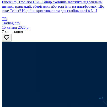
Ethereum, Tron або BSC. Вибір сховища залежить від завдань:
швидкі транзакції, зберігання або торгівля на платформах. Що
таке Tether? Надійна криптовалюта для стабільності в […]
TR
Tradinginfo
15 квітня 2025 р.
7 хв читання