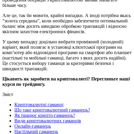
більше часу.
Але це, так би мовити, крайні випадки. А іноді потрібна якась
“золота середина”, коли необхідно забезпечити оптимальний
баланс між досить швидкою обробкою транзакцій і відносно
якісним захистом електронних фінансів.
У цьому випадку доцільно вибрати проміжний (холодний)
варіант, який полягає в установці клієнтської програми на
комп’ютер або відповідної програми на смартфон або планшет
(настільні та мобільні гаманці, багато з яких досить надійні).
Це стосується вибору гаманця за критеріями безпеки і
швидкості транзакцій.
Цікавить як заробити на криптовалюті? Перегляньте наші
курси по трейдингу.
Зміст
Криптовалютні гаманці
Що таке криптовалютний гаманець?
Як працює крипто-гаманець?
Види криптовалютних гаманців
Онлайн-гаманець
Настільний гаманець