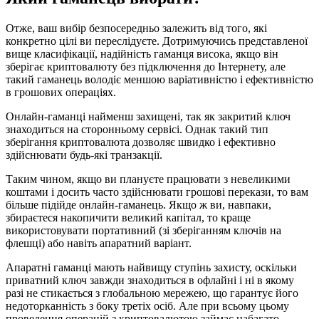
Отже, ваш вибір безпосередньо залежить від того, які
конкретно цілі ви переслідуєте. Дотримуючись представленої
вище класифікації, надійність гаманця висока, якщо він
зберігає криптовалюту без підключення до Інтернету, але
такий гаманець володіє меншою варіативністю і ефективністю
в грошових операціях.
Онлайн-гаманці найменш захищені, так як закритий ключ
знаходиться на сторонньому сервісі. Однак такий тип
зберігання криптовалюта дозволяє швидко і ефективно
здійснювати будь-які транзакції.
Таким чином, якщо ви плануєте працювати з невеликими
коштами і досить часто здійснювати грошові перекази, то вам
більше підійде онлайн-гаманець. Якщо ж ви, навпаки,
збираєтеся накопичити великий капітал, то краще
використовувати портативний (зі зберіганням ключів на
флешці) або навіть апаратний варіант.
Апаратні гаманці мають найвищу ступінь захисту, оскільки
приватний ключ завжди знаходиться в офлайні і ні в якому
разі не стикається з глобальною мережею, що гарантує його
недоторканність з боку третіх осіб. Але при всьому цьому
проведення операцій з криптовалютою займає набагато