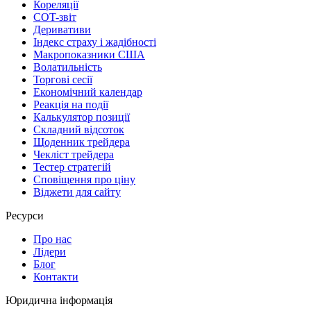
Кореляції
COT-звіт
Деривативи
Індекс страху і жадібності
Макропоказники США
Волатильність
Торгові сесії
Економічний календар
Реакція на події
Калькулятор позиції
Складний відсоток
Щоденник трейдера
Чекліст трейдера
Тестер стратегій
Сповіщення про ціну
Віджети для сайту
Ресурси
Про нас
Лідери
Блог
Контакти
Юридична інформація