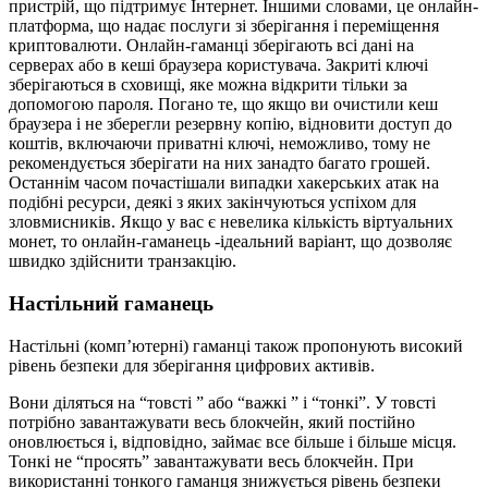
пристрій, що підтримує Інтернет. Іншими словами, це онлайн-
платформа, що надає послуги зі зберігання і переміщення
криптовалюти. Онлайн-гаманці зберігають всі дані на
серверах або в кеші браузера користувача. Закриті ключі
зберігаються в сховищі, яке можна відкрити тільки за
допомогою пароля. Погано те, що якщо ви очистили кеш
браузера і не зберегли резервну копію, відновити доступ до
коштів, включаючи приватні ключі, неможливо, тому не
рекомендується зберігати на них занадто багато грошей.
Останнім часом почастішали випадки хакерських атак на
подібні ресурси, деякі з яких закінчуються успіхом для
зловмисників. Якщо у вас є невелика кількість віртуальних
монет, то онлайн-гаманець -ідеальний варіант, що дозволяє
швидко здійснити транзакцію.
Настільний гаманець
Настільні (комп’ютерні) гаманці також пропонують високий
рівень безпеки для зберігання цифрових активів.
Вони діляться на “товсті ” або “важкі ” і “тонкі”. У товсті
потрібно завантажувати весь блокчейн, який постійно
оновлюється і, відповідно, займає все більше і більше місця.
Тонкі не “просять” завантажувати весь блокчейн. При
використанні тонкого гаманця знижується рівень безпеки