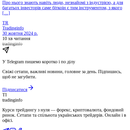
Про нього знають навіть люди, незнайомі з індустрією, а для
багатьох інвесторів саме біткоін є тим інструментом, з якого
[…]
TR
Tradinginfo
30 жовтня 2024 р.
10 хв читання
tradinginfo
У Telegram пишемо коротко і по ділу
Свіжі сетапи, важливі новини, головне за день. Підпишись,
щоб не загубити.
Підписатися
TI
tradinginfo
Курси трейдингу з нуля — форекс, криптовалюта, фондовий
ринок. Сетапи та спільнота українських трейдерів. Онлайн і в
офісі.