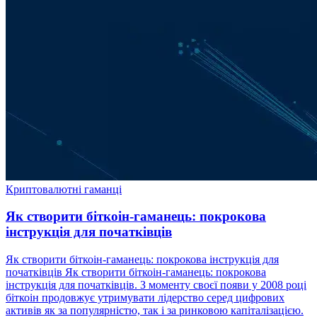
Криптовалютні гаманці
Як створити біткоін-гаманець: покрокова
інструкція для початківців
Як створити біткоін-гаманець: покрокова інструкція для
початківців Як створити біткоін-гаманець: покрокова
інструкція для початківців. З моменту своєї появи у 2008 році
біткоін продовжує утримувати лідерство серед цифрових
активів як за популярністю, так і за ринковою капіталізацією.