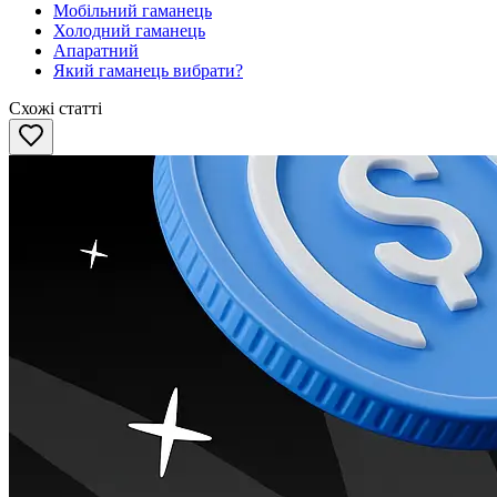
Мобільний гаманець
Холодний гаманець
Апаратний
Який гаманець вибрати?
Схожі статті