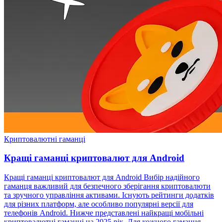
Криптовалютні гаманці
Кращі гаманці криптовалют для Android
Кращі гаманці криптовалют для Android Вибір надійного
гаманця важливий для безпечного зберігання криптовалюти
та зручного управління активами. Існують рейтинги додатків
для різних платформ, але особливо популярні версії для
телефонів Android. Нижче представлені найкращі мобільні
криптовалютні гаманці на 2025 рік. Для кожного гаманця