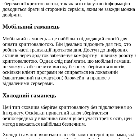
збереженої криптовалюти, так як всю відсутню інформацію
доводиться брати зі сторонніх сервісів, яким не завжди можна
довіряти.
Мобільний гаманець
Мобільний гаманець – це найбільш підходящий спосіб для
оплати криптовалютою. Він ідеально підходить для тих, хто
робить часті транзакції протягом дня. Доступ до цифрових
активів через додаток забезпечує комфортну і швидку роботу з
криптовалютою. Однак слід пам’ятати, що мобільні гаманці
не можуть забезпечити високу безпеку зберігання коштів,
оскільки клієнт програми не спирається на локальний
(завантажений на смартфон) блокчейн, а працює з
віддаленими серверами.
Холодний гаманець
Цей тип сховища зберігає криптовалюту без підключення до
Інтернету. Оскільки приватний ключ зберігається
безпосередньо у власника гаманця без участі третіх осіб, цей
метод вважається найбільш безпечним.
Холодні гаманці включають в себе комп’ютерні програми, які