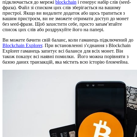
підключається до мережі
blockchain
і генерує набір слів (seed-
фраза). Файл зі списком цих слів зберігається на вашому
пристрої. Якщо ви видалите додаток або щось трапиться з
вашим пристроєм, ви не зможете отримати доступ до монет
без seed-фрази. Щоб захистити себе, просто запам’ятайте
список цих слів або роздрукуйте його на папері.
Ви можете бачити свій баланс, коли гаманець підключений до
Blockchain Explorer
. При встановленні з’єднання з Blockchain
Explorer гаманець запитує всі баланси для всіх монет. Він
також показує всі наявні помилки. Його можна порівняти з
базою даних транзакцій, яка містить всю історію блокчейна.