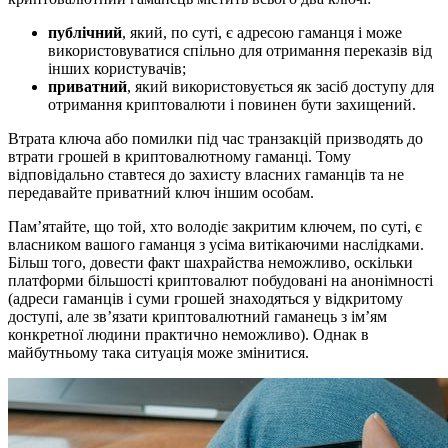
публічний
, який, по суті, є адресою гаманця і може
використовуватися спільно для отримання переказів від
інших користувачів;
приватний
, який використовується як засіб доступу для
отримання криптовалюти і повинен бути захищений.
Втрата ключа або помилки під час транзакцій призводять до
втрати грошей в криптовалютному гаманці. Тому
відповідально ставтеся до захисту власних гаманців та не
передавайте приватний ключ іншим особам.
Пам’ятайте, що той, хто володіє закритим ключем, по суті, є
власником вашого гаманця з усіма витікаючими наслідками.
Більш того, довести факт шахрайства неможливо, оскільки
платформи більшості криптовалют побудовані на анонімності
(адреси гаманців і суми грошей знаходяться у відкритому
доступі, але зв’язати криптовалютний гаманець з ім’ям
конкретної людини практично неможливо). Однак в
майбутньому така ситуація може змінитися.