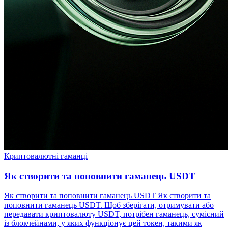
Криптовалютні гаманці
Як створити та поповнити гаманець USDT
Як створити та поповнити гаманець USDT Як створити та
поповнити гаманець USDT. Щоб зберігати, отримувати або
передавати криптовалюту USDT, потрібен гаманець, сумісний
із блокчейнами, у яких функціонує цей токен, такими як