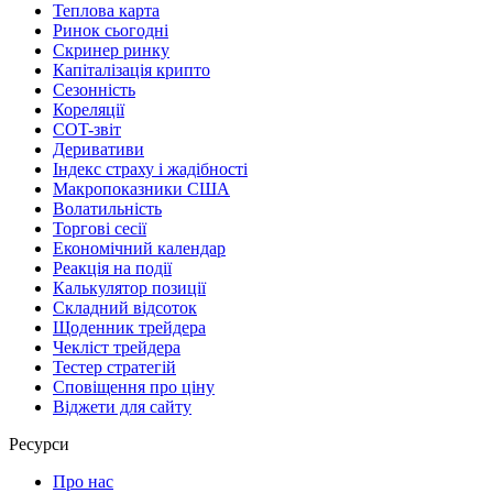
Теплова карта
Ринок сьогодні
Скринер ринку
Капіталізація крипто
Сезонність
Кореляції
COT-звіт
Деривативи
Індекс страху і жадібності
Макропоказники США
Волатильність
Торгові сесії
Економічний календар
Реакція на події
Калькулятор позиції
Складний відсоток
Щоденник трейдера
Чекліст трейдера
Тестер стратегій
Сповіщення про ціну
Віджети для сайту
Ресурси
Про нас