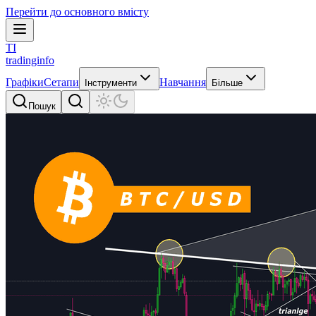
Перейти до основного вмісту
TI
tradinginfo
Графіки
Сетапи
Навчання
Інструменти
Більше
Пошук