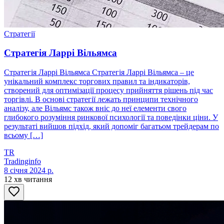
Стратегії
Стратегія Ларрі Вільямса
Стратегія Ларрі Вільямса Стратегія Ларрі Вільямса – це
унікальний комплекс торгових правил та індикаторів,
створений для оптимізації процесу прийняття рішень під час
торгівлі. В основі стратегії лежать принципи технічного
аналізу, але Вільямс також вніс до неї елементи свого
глибокого розуміння ринкової психології та поведінки ціни. У
результаті вийшов підхід, який допоміг багатьом трейдерам по
всьому […]
TR
Tradinginfo
8 січня 2024 р.
12 хв читання