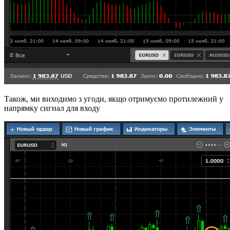
Також, ми виходимо з угоди, якщо отримуємо протилежний у
напрямку сигнал для входу