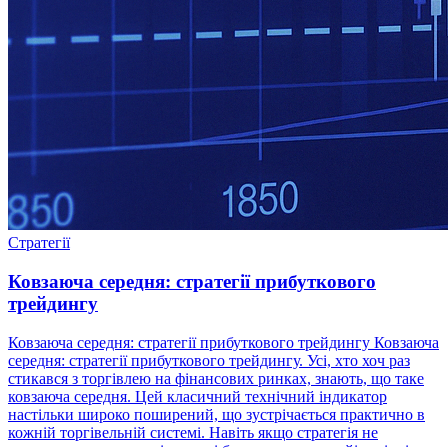
Стратегії
Ковзаюча середня: стратегії прибуткового
трейдингу
Ковзаюча середня: стратегії прибуткового трейдингу Ковзаюча
середня: стратегії прибуткового трейдингу. Усі, хто хоч раз
стикався з торгівлею на фінансових ринках, знають, що таке
ковзаюча середня. Цей класичний технічний індикатор
настільки широко поширений, що зустрічається практично в
кожній торгівельній системі. Навіть якщо стратегія не