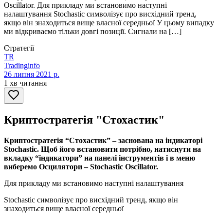
Oscillator. Для прикладу ми встановимо наступні
налаштування Stochastic символізує про висхідний тренд,
якщо він знаходиться вище власної середньої У цьому випадку
ми відкриваємо тільки довгі позиції. Сигнали на […]
Стратегії
TR
Tradinginfo
26 липня 2021 р.
1 хв читання
Криптостратегія "Стохастик"
Криптостратегія “Стохастик” – заснована на індикаторі
Stochastic. Щоб його встановити потрібно, натиснути на
вкладку “індикатори” на панелі інструментів і в меню
виберемо Осцилятори – Stochastic Oscillator.
Для прикладу ми встановимо наступні налаштування
Stochastic символізує про висхідний тренд, якщо він
знаходиться вище власної середньої