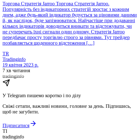
Торгова Стратегія Jarroo Торгова Стратегія Jarroo.
Популярність без індикаторних стратегій зростає з кожним
днем, адже будь-який індикатор будується за ціновими даними
й, як наслідок, буде запізнюватися. Найчастіше при додаванні
кількох індикаторів доводиться вникати та відстежувати, чи
не суперечать їхні сигнали один одному. Стратегія Jarroo
передбачає просту торгівлю строго за рівнями. Тут трейдер
позбавляється щоденного відстеження […]
TR
Tradinginfo
19 квітня 2023 р.
7 хв читання
tradinginfo
У Telegram пишемо коротко і по ділу
Свіжі сетапи, важливі новини, головне за день. Підпишись,
щоб не загубити.
Підписатися
TI
tradinginfo