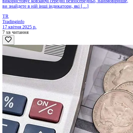
використовує ковзаючі середні безпосередньо, найімовірніше,
ви знайдете в ній інші індикатори, які […]
TR
Tradinginfo
17 квітня 2025 р.
7 хв читання