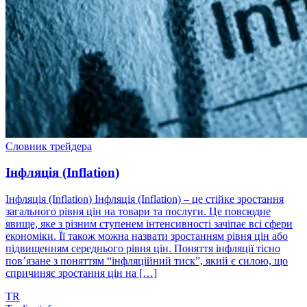
Словник трейдера
Інфляція (Inflation)
Інфляція (Inflation) Інфляція (Inflation) – це стійке зростання
загального рівня цін на товари та послуги. Це повсюдне
явище, яке з різним ступенем інтенсивності зачіпає всі сфери
економіки. Її також можна назвати зростанням рівня цін або
підвищенням середнього рівня цін. Поняття інфляції тісно
пов’язане з поняттям “інфляційний тиск”, який є силою, що
спричиняє зростання цін на […]
TR