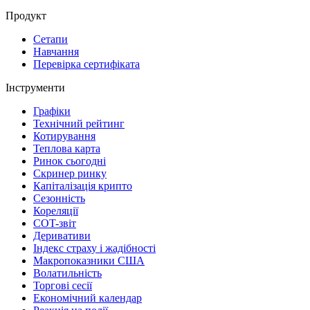
Продукт
Сетапи
Навчання
Перевірка сертифіката
Інструменти
Графіки
Технічний рейтинг
Котирування
Теплова карта
Ринок сьогодні
Скринер ринку
Капіталізація крипто
Сезонність
Кореляції
COT-звіт
Деривативи
Індекс страху і жадібності
Макропоказники США
Волатильність
Торгові сесії
Економічний календар