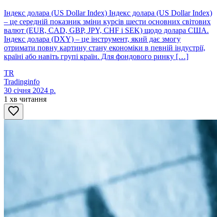
Індекс долара (US Dollar Index) Індекс долара (US Dollar Index)
– це середній показник зміни курсів шести основних світових
валют (EUR, CAD, GBP, JPY, CHF і SEK) щодо долара США.
Індекс долара (DXY) – це інструмент, який дає змогу
отримати повну картину стану економіки в певній індустрії,
країні або навіть групі країн. Для фондового ринку […]
TR
Tradinginfo
30 січня 2024 р.
1 хв читання