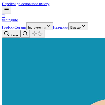
Перейти до основного вмісту
TI
tradinginfo
Графіки
Сетапи
Навчання
Інструменти
Більше
Пошук