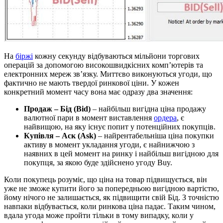
На
біржі
кожну секунду відбуваються мільйони торгових
операцій за допомогою високошвидкісних комп’ютерів та
електронних мереж зв’язку. Миттєво виконуються угоди, що
фактично не мають твердої ринкової ціни. У кожен
конкретний момент часу вона має одразу два значення:
Продаж – Бід (Bid)
– найбільш вигідна ціна продажу
валютної пари в момент виставлення
ордера
, є
найвищою, на яку існує попит у потенційних покупців.
Купівля – Аск (Ask)
– найрентабельніша ціна покупки
активу в момент укладання угоди, є найнижчою з
наявних в цей момент на ринку і найбільш вигідною для
покупця, за якою буде здійснено угоду Buy.
Коли покупець розуміє, що ціна на товар підвищується, він
уже не зможе купити його за попередньою вигідною вартістю,
йому нічого не залишається, як підвищити свій Бід. З точністю
навпаки відбувається, коли ринкова ціна падає. Таким чином,
вдала угода може пройти тільки в тому випадку, коли у