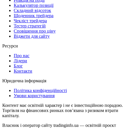
Реакція на події
Калькулятор позиції
Складний відсоток
Щоденник трейдера
Чекліст трейдера
Тестер стратегій
Сповіщення про ціну
Віджети для сайту
Ресурси
Про нас
Лідери
Блог
Контакти
Юридична інформація
Політика конфіденційності
Умови користування
Контент має освітній характер і не є інвестиційною порадою.
Торгівля на фінансових ринках повʼязана з ризиком втрати
капіталу.
Власник і оператор сайту tradinginfo.ua — освітній проєкт