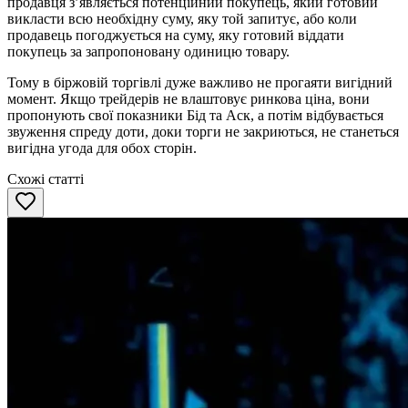
продавця з’являється потенційний покупець, який готовий
викласти всю необхідну суму, яку той запитує, або коли
продавець погоджується на суму, яку готовий віддати
покупець за запропоновану одиницю товару.
Тому в біржовій торгівлі дуже важливо не прогаяти вигідний
момент. Якщо трейдерів не влаштовує ринкова ціна, вони
пропонують свої показники Бід та Аск, а потім відбувається
звуження спреду доти, доки торги не закриються, не станеться
вигідна угода для обох сторін.
Схожі статті