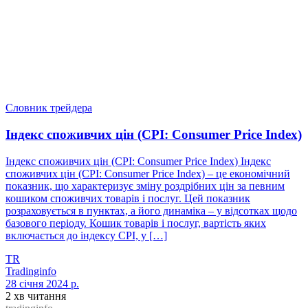
Словник трейдера
Індекс споживчих цін (CPI: Consumer Price Index)
Індекс споживчих цін (CPI: Consumer Price Index) Індекс
споживчих цін (CPI: Consumer Price Index) – це економічний
показник, що характеризує зміну роздрібних цін за певним
кошиком споживчих товарів і послуг. Цей показник
розраховується в пунктах, а його динаміка – у відсотках щодо
базового періоду. Кошик товарів і послуг, вартість яких
включається до індексу CPI, у […]
TR
Tradinginfo
28 січня 2024 р.
2 хв читання