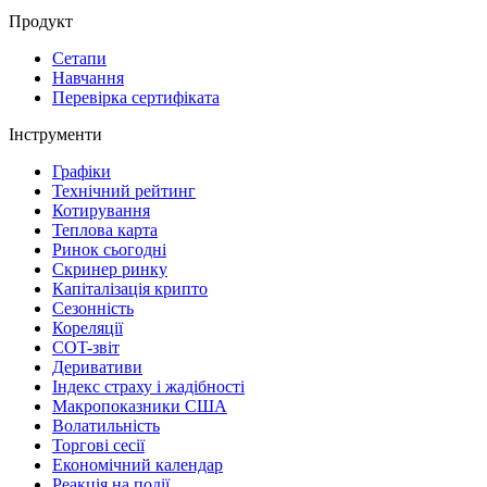
Продукт
Сетапи
Навчання
Перевірка сертифіката
Інструменти
Графіки
Технічний рейтинг
Котирування
Теплова карта
Ринок сьогодні
Скринер ринку
Капіталізація крипто
Сезонність
Кореляції
COT-звіт
Деривативи
Індекс страху і жадібності
Макропоказники США
Волатильність
Торгові сесії
Економічний календар
Реакція на події