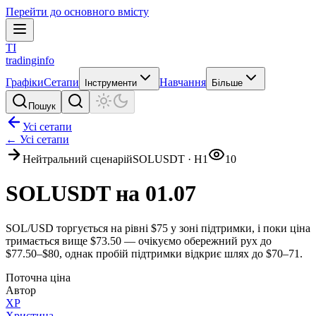
Перейти до основного вмісту
TI
tradinginfo
Графіки
Сетапи
Навчання
Інструменти
Більше
Пошук
Усі сетапи
← Усі сетапи
Нейтральний сценарій
SOLUSDT
·
H1
10
SOLUSDT на 01.07
SOL/USD торгується на рівні $75 у зоні підтримки, і поки ціна
тримається вище $73.50 — очікуємо обережний рух до
$77.50–$80, однак пробій підтримки відкриє шлях до $70–71.
Поточна ціна
Автор
ХР
Христина