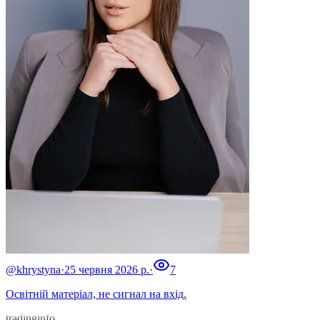
@khrystyna
·
25 червня 2026 р.
·
7
Освітній матеріал, не сигнал на вхід.
tradinginfo