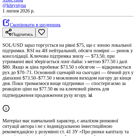
@khrystyna
1 липня 2026 р.
Скопіювати в щоденник
Поділитись
SOL/USD зараз торгується на рівні $75, що є зоною локальної
підтримки. RSI на 4H нейтральний, обсяги помірні — ринок у
консолідації. Ключова підтримка знизу — $73.50, при
утриманні якої зберігається лонг-байас з метою $77.50 і далі
$80. Якщо ж ціна пробиває $73.50 з обсягом — відкривається
рух до $70–71. Основний сценарій на сьогодні — бічний рух у
діапазоні $73.50–$77.50 з можливим виходом нагору до кінця
дня. Поки тримаємося вище підтримки — спостерігаємо за
реакцією ціни на $77.50 як на ключовий рівень для
підтвердження продовження руху вгору. 📊
Матеріал має навчальний характер, є аналізом ринкової
ситуації автора і не є індивідуальною інвестиційною
рекомендацією у розумінні ст. 41 ЗУ «Про ринки капіталу та