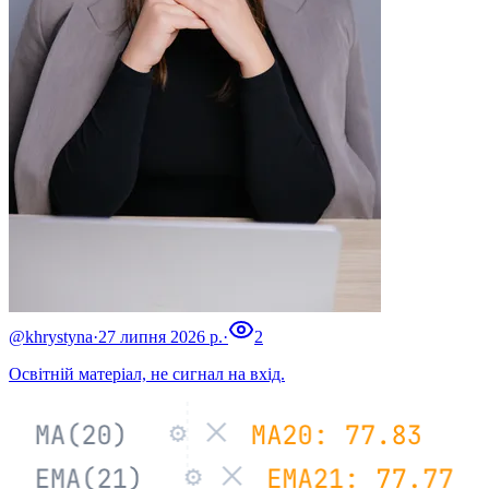
@khrystyna
·
27 липня 2026 р.
·
2
Освітній матеріал, не сигнал на вхід.