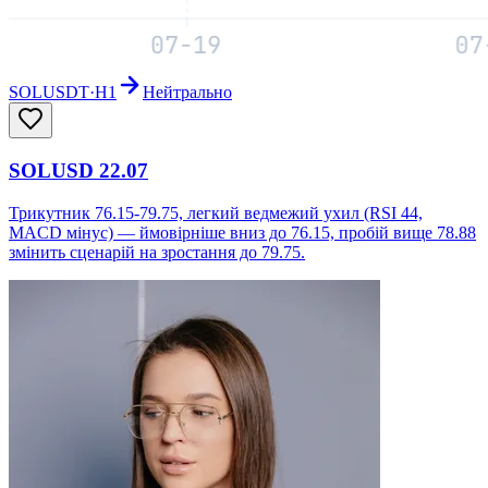
SOLUSDT
·
H1
Нейтрально
SOLUSD 22.07
Трикутник 76.15-79.75, легкий ведмежий ухил (RSI 44,
MACD мінус) — ймовірніше вниз до 76.15, пробій вище 78.88
змінить сценарій на зростання до 79.75.