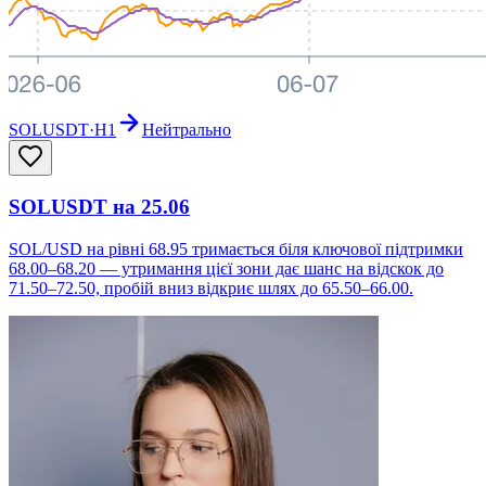
SOLUSDT
·
H1
Нейтрально
SOLUSDT на 25.06
SOL/USD на рівні 68.95 тримається біля ключової підтримки
68.00–68.20 — утримання цієї зони дає шанс на відскок до
71.50–72.50, пробій вниз відкриє шлях до 65.50–66.00.