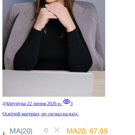
@khrystyna
·
22 липня 2026 р.
·
3
Освітній матеріал, не сигнал на вхід.