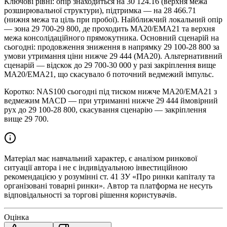
Ключові рівні: опір знаходиться на 30 124.16 (верхня межа
розширювальної структури), підтримка — на 28 466.71
(нижня межа та ціль при пробої). Найближчий локальний опір
— зона 29 700-29 800, де проходить MA20/EMA21 та верхня
межа консолідаційного прямокутника. Основний сценарій на
сьогодні: продовження зниження в напрямку 29 100-28 800 за
умови утримання ціни нижче 29 444 (MA20). Альтернативний
сценарій — відскок до 29 700-30 000 у разі закріплення вище
MA20/EMA21, що скасувало б поточний ведмежий імпульс.
Коротко: NAS100 сьогодні під тиском нижче MA20/EMA21 з
ведмежим MACD — при утриманні нижче 29 444 ймовірний
рух до 29 100-28 800, скасування сценарію — закріплення
вище 29 700.
Матеріал має навчальний характер, є аналізом ринкової
ситуації автора і не є індивідуальною інвестиційною
рекомендацією у розумінні ст. 41 ЗУ «Про ринки капіталу та
організовані товарні ринки». Автор та платформа не несуть
відповідальності за торгові рішення користувачів.
Оцінка