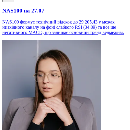
NAS100 на 27.07
NAS100 формує технічний відскок до 29 205,43 у межах
низхідного каналу на фоні слабкого RSI (34,89) та все ще
негативного MACD, що залишає основний тренд ведмежим.