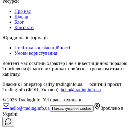
Ресурси
Про нас
Лідери
Блог
Контакти
Юридична інформація
Політика конфіденційності
Умови користування
Контент має освітній характер і не є інвестиційною порадою.
Торгівля на фінансових ринках повʼязана з ризиком втрати
капіталу.
Власник і оператор сайту tradinginfo.ua — освітній проєкт
TradingInfo (ФОП, Україна).
hello@tradinginfo.ua
©
2026
TradingInfo.
Усі права захищено.
hello@tradinginfo.ua
Зроблено в
Налаштування cookie
Україні