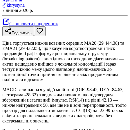
@khrystyna
7 липня 2026 р.
Скопіювати в щоденник
Поділитись
Ціна торгується нижче ковзних середніх MA20 (29 444.38) та
EMA21 (29 432.05), що вказує на короткостроковий тиск
продавців. Графік формує розширювальну структуру
(broadening pattern) з висхідною та низхідною діагоналями —
актив нещодавно вийшов з локальної консолідації і зараз
тестує нижню межу цього діапазону, наближаючись до
потенційної точки прийняття рішення між продовженням
падіння та відскоком.
MACD залишається у від’ємній зоні (DIF -98.42, DEA -84.63,
гістограма -28.32) з ведмежим нахилом, що підтверджує
збережений негативний імпульс. RSI(14) на рівні 42.13 —
нижче нейтральних 50, але ще не в зоні перепроданості, тобто
простір для подальшого зниження є. CCI(13) на -23.99 також
свідчить про переважання ведмежих настроїв, хоча без
екстремальних значень.