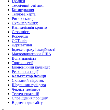
Графіки
Технічний рейтинг
Котирування
Теплова карта
Ринок сьогодні
Скринер ринку
Капіталізація крипто
Сезонність
Кореляції
COT-звіт
Деривативи
Індекс страху і жадібності
Макропоказники США
Волатильність
Торгові сесії
Економічний календар
Реакція на події
Калькулятор позиції
Складний відсоток
Щоденник трейдера
Чекліст трейдера
Тестер стратегій
Сповіщення про ціну
Віджети для сайту