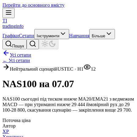
Перейти до основного вмісту
TI
tradinginfo
Графіки
Сетапи
Навчання
Інструменти
Більше
Пошук
Усі сетапи
← Усі сетапи
Нейтральний сценарій
USTEC
·
H1
12
NAS100 на 07.07
NAS100 сьогодні під тиском нижче MA20/EMA21 з ведмежим
MACD — при утриманні нижче 29 444 ймовірний рух до 29
100-28 800, скасування сценарію — закріплення вище 29 700.
Поточна ціна
Автор
ХР
Христина