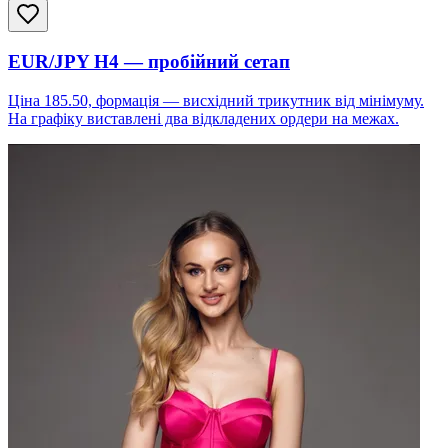
EUR/JPY H4 — пробійний сетап
Ціна 185.50, формація — висхідний трикутник від мінімуму.
На графіку виставлені два відкладених ордери на межах.