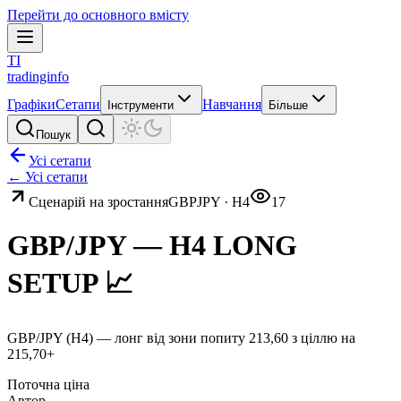
Перейти до основного вмісту
TI
tradinginfo
Графіки
Сетапи
Навчання
Інструменти
Більше
Пошук
Усі сетапи
← Усі сетапи
Сценарій на зростання
GBPJPY
·
H4
17
GBP/JPY — H4 LONG
SETUP 📈
GBP/JPY (H4) — лонг від зони попиту 213,60 з ціллю на
215,70+
Поточна ціна
Автор