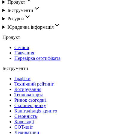
Продукт
Інструменти
Ресурси
Юридична інформація
Продукт
Сетапи
Навчання
Перевірка сертифіката
Інструменти
Графіки
Технічний рейтинг
Котирування
Теплова карта
Ринок сьогодні
Скринер ринку
Капіталізація крипто
Сезонність
Кореляції
COT-звіт
Деривативи