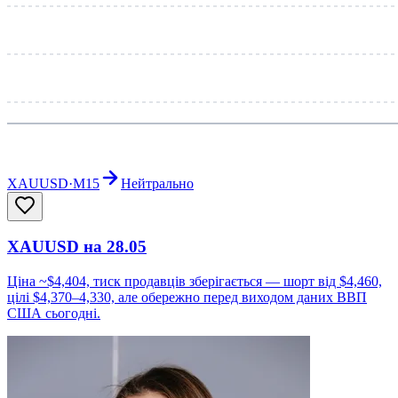
XAUUSD
·
M15
Нейтрально
XAUUSD на 28.05
Ціна ~$4,404, тиск продавців зберігається — шорт від $4,460,
цілі $4,370–4,330, але обережно перед виходом даних ВВП
США сьогодні.