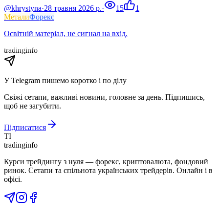
@khrystyna
·
28 травня 2026 р.
·
15
1
Метали
Форекс
Освітній матеріал, не сигнал на вхід.
tradinginfo
У Telegram пишемо коротко і по ділу
Свіжі сетапи, важливі новини, головне за день. Підпишись,
щоб не загубити.
Підписатися
TI
tradinginfo
Курси трейдингу з нуля — форекс, криптовалюта, фондовий
ринок. Сетапи та спільнота українських трейдерів. Онлайн і в
офісі.