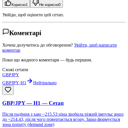
Корисно
1
Не корисно
0
Увійди, щоб оцінити цей сетап.
Коментарі
Хочеш долучитись до обговорення?
Увійти, щоб написати
коментар
Поки що жодного коментаря — будь першим.
Схожі сетапи
GBPJPY
GBPJPY
·
H1
Нейтрально
GBP/JPY — H1 — Сетап
Після падіння з хаю ~215.53 ціна зробила різкий імпульс вниз
до ~214.43, після чого повертається вгору. Зараз формується
зона попиту (demand zone)