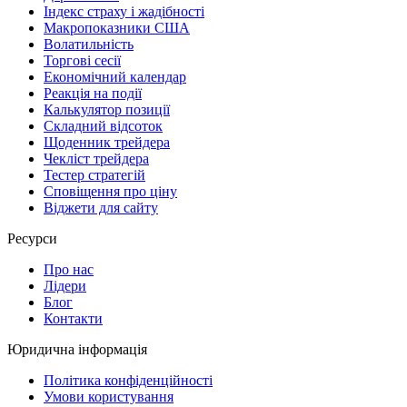
Індекс страху і жадібності
Макропоказники США
Волатильність
Торгові сесії
Економічний календар
Реакція на події
Калькулятор позиції
Складний відсоток
Щоденник трейдера
Чекліст трейдера
Тестер стратегій
Сповіщення про ціну
Віджети для сайту
Ресурси
Про нас
Лідери
Блог
Контакти
Юридична інформація
Політика конфіденційності
Умови користування