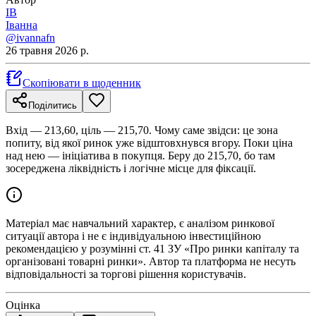
ІВ
Іванна
@ivannafn
26 травня 2026 р.
Скопіювати в щоденник
Поділитись
Вхід — 213,60, ціль — 215,70. Чому саме звідси: це зона
попиту, від якої ринок уже відштовхнувся вгору. Поки ціна
над нею — ініціатива в покупця. Беру до 215,70, бо там
зосереджена ліквідність і логічне місце для фіксації.
Матеріал має навчальний характер, є аналізом ринкової
ситуації автора і не є індивідуальною інвестиційною
рекомендацією у розумінні ст. 41 ЗУ «Про ринки капіталу та
організовані товарні ринки». Автор та платформа не несуть
відповідальності за торгові рішення користувачів.
Оцінка