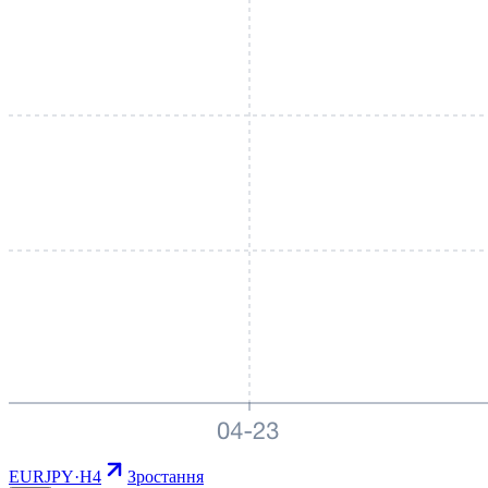
EURJPY
·
H4
Зростання