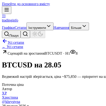
Перейти до основного вмісту
TI
tradinginfo
Графіки
Сетапи
Навчання
Інструменти
Більше
Пошук
Усі сетапи
← Усі сетапи
Сценарій на зростання
BTCUSDT
·
H1
8
BTCUSD на 28.05
Ведмежий настрій зберігається, ціна ~$75,850 — пріоритет на ш
Поточна ціна
Автор
ХР
Христина
@khrystyna
28 травня 2026 р.