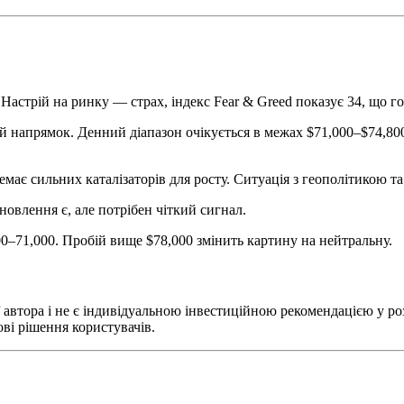
. Настрій на ринку — страх, індекс Fear & Greed показує 34, що 
й напрямок. Денний діапазон очікується в межах $71,000–$74,800,
має сильних каталізаторів для росту. Ситуація з геополітикою 
овлення є, але потрібен чіткий сигнал.
500–71,000. Пробій вище $78,000 змінить картину на нейтральну.
 автора і не є індивідуальною інвестиційною рекомендацією у роз
ові рішення користувачів.