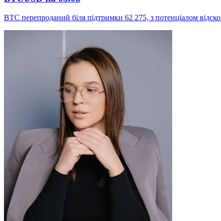
BTC перепроданий біля підтримки 62 275, з потенціалом відско