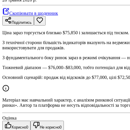
Скопіювати в щоденник
Поділитись
Ціна зараз торгується близько $75,850 і залишається під тиском
З технічної сторони більшість індикаторів вказують на ведмежи
використовувати для продажів.
З фундаментального боку ринок зараз в режимі очікування — не
Тижневий діапазон — $76,000–$83,000, тобто потенціал для відн
Основний сценарій: продаж від відскоків до $77,000, цілі $72,
Матеріал має навчальний характер, є аналізом ринкової ситуації
ринки». Автор та платформа не несуть відповідальності за торг
Оцінка
Корисно
0
Не корисно
0