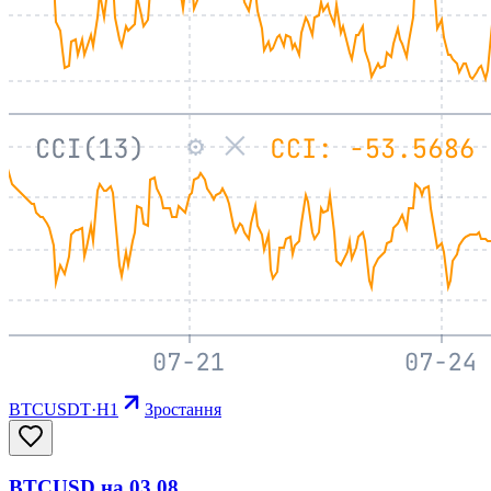
BTCUSDT
·
H1
Зростання
BTCUSD на 03.08