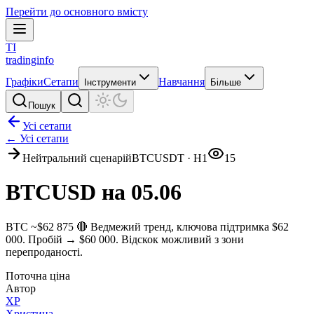
Перейти до основного вмісту
TI
tradinginfo
Графіки
Сетапи
Навчання
Інструменти
Більше
Пошук
Усі сетапи
← Усі сетапи
Нейтральний сценарій
BTCUSDT
·
H1
15
BTCUSD на 05.06
BTC ~$62 875 🔴 Ведмежий тренд, ключова підтримка $62
000. Пробій → $60 000. Відскок можливий з зони
перепроданості.
Поточна ціна
Автор
ХР
Христина