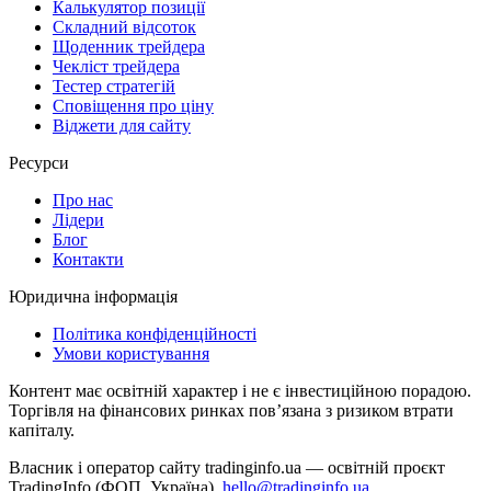
Калькулятор позиції
Складний відсоток
Щоденник трейдера
Чекліст трейдера
Тестер стратегій
Сповіщення про ціну
Віджети для сайту
Ресурси
Про нас
Лідери
Блог
Контакти
Юридична інформація
Політика конфіденційності
Умови користування
Контент має освітній характер і не є інвестиційною порадою.
Торгівля на фінансових ринках повʼязана з ризиком втрати
капіталу.
Власник і оператор сайту tradinginfo.ua — освітній проєкт
TradingInfo (ФОП, Україна).
hello@tradinginfo.ua