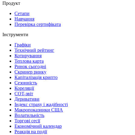
Продукт
Сетапи
Навчання
Перевірка сертифіката
Інструменти
Графіки
Технічний рейтинг
Котирування
Теплова карта
Ринок сьогодні
Скринер ринку
Капіталізація крипто
Сезонність
Кореляції
COT-звіт
Деривативи
Індекс страху і жадібності
Макропоказники США
Волатильність
Торгові сесії
Економічний календар
Реакція на події