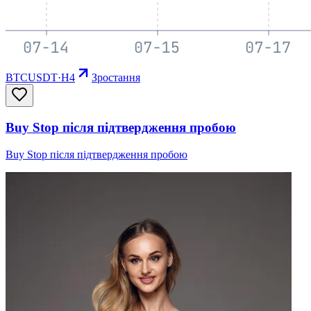
BTCUSDT
·
H4
Зростання
Buy Stop після підтвердження пробою
Buy Stop після підтвердження пробою