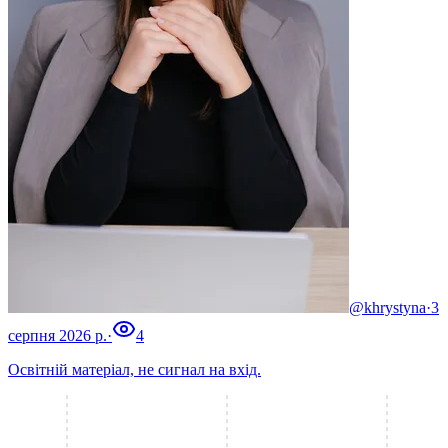
@khrystyna
·
3
серпня 2026 р.
·
4
Освітній матеріал, не сигнал на вхід.