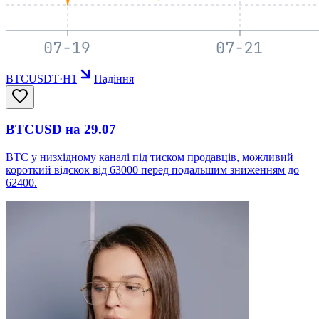
BTCUSDT
·
H1
Падіння
BTCUSD на 29.07
BTC у низхідному каналі під тиском продавців, можливий
короткий відскок від 63000 перед подальшим зниженням до
62400.