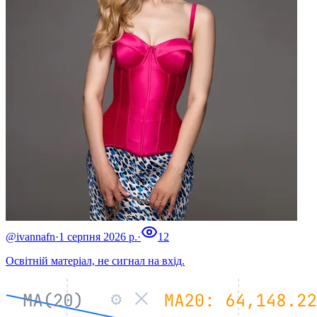
@ivannafn
·
1 серпня 2026 р.
·
12
Освітній матеріал, не сигнал на вхід.