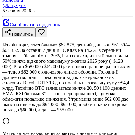
@khrystyna
5 червня 2026 р.
Скопіювати в щоденник
Поділитись
Біткоїн торгується близько $62 875, денний діапазон $61 394–
$64 352. За останні 7 днів BTC впав на 14,2%, з середини
травня — більш ніж на 20%, і зараз знаходиться більш ніж на
50% нижче від свого максимуму жовтня 2025 року (~$128
000). Рівні $68 000 і $65 000 були пробиті раніше цього тижня
— тепер $62 000 є ключовою лінією оборони. Головний
драйвер падіння — рекордний відтік з американських
спотових Bitcoin ETF: 13 днів поспіль на загальну суму ~$4,4
млрд. Технічно BTC залишається нижче 20, 50 і 100-денних
EMA, RSI близько 35 — зона перепроданості, що може
обмежити подальше зниження. Утримання вище $62 000 дає
шанс на відскок до $64 000–$65 000, пробій нижче відкриває
шлях до $60 000, а далі — $55 000.
Матеріал має навчальний характер, є аналізом ринкової