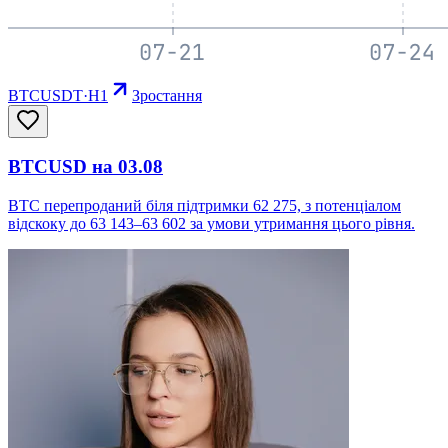
BTCUSDT
·
H1
Зростання
BTCUSD на 03.08
BTC перепроданий біля підтримки 62 275, з потенціалом
відскоку до 63 143–63 602 за умови утримання цього рівня.