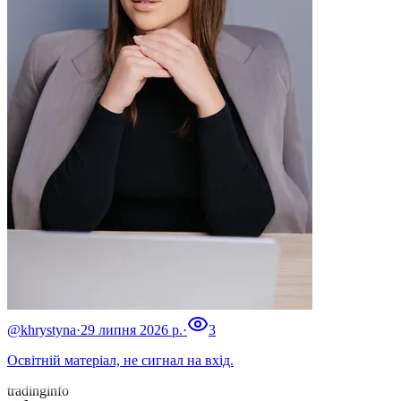
@khrystyna
·
29 липня 2026 р.
·
3
Освітній матеріал, не сигнал на вхід.
tradinginfo