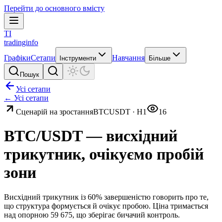
Перейти до основного вмісту
TI
tradinginfo
Графіки
Сетапи
Навчання
Інструменти
Більше
Пошук
Усі сетапи
← Усі сетапи
Сценарій на зростання
BTCUSDT
·
H1
16
BTC/USDT — висхідний
трикутник, очікуємо пробій
зони
Висхідний трикутник із 60% завершеністю говорить про те,
що структура формується й очікує пробою. Ціна тримається
над опорною 59 675, що зберігає бичачий контроль.