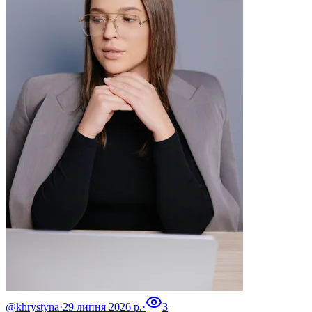
@khrystyna
·
29 липня 2026 р.
·
3