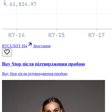
BTCUSDT
·
H4
Зростання
Buy Stop після підтвердження пробою
Buy Stop після підтвердження пробою