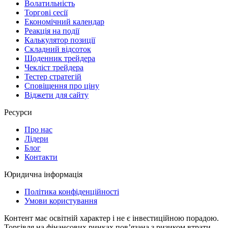
Волатильність
Торгові сесії
Економічний календар
Реакція на події
Калькулятор позиції
Складний відсоток
Щоденник трейдера
Чекліст трейдера
Тестер стратегій
Сповіщення про ціну
Віджети для сайту
Ресурси
Про нас
Лідери
Блог
Контакти
Юридична інформація
Політика конфіденційності
Умови користування
Контент має освітній характер і не є інвестиційною порадою.
Торгівля на фінансових ринках повʼязана з ризиком втрати