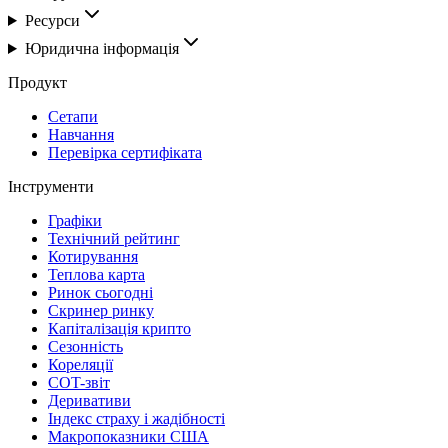
Ресурси
Юридична інформація
Продукт
Сетапи
Навчання
Перевірка сертифіката
Інструменти
Графіки
Технічний рейтинг
Котирування
Теплова карта
Ринок сьогодні
Скринер ринку
Капіталізація крипто
Сезонність
Кореляції
COT-звіт
Деривативи
Індекс страху і жадібності
Макропоказники США