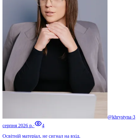
@khrystyna
·
3
серпня 2026 р.
·
4
Освітній матеріал, не сигнал на вхід.