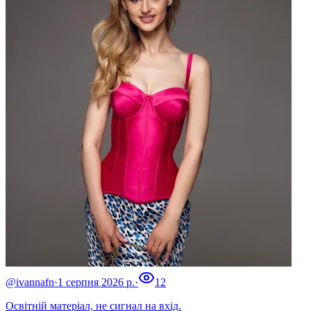
@ivannafn
·
1 серпня 2026 р.
·
12
Освітній матеріал, не сигнал на вхід.