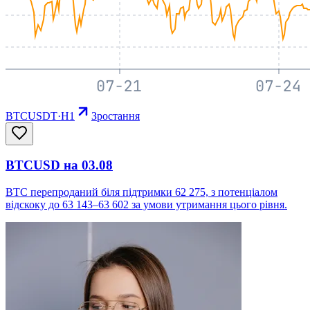
BTCUSDT
·
H1
Зростання
BTCUSD на 03.08
BTC перепроданий біля підтримки 62 275, з потенціалом
відскоку до 63 143–63 602 за умови утримання цього рівня.