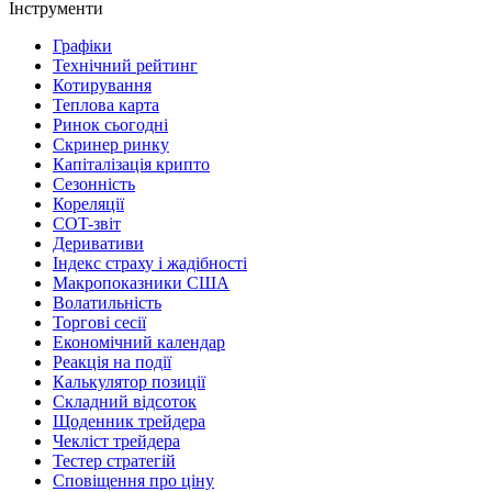
Інструменти
Графіки
Технічний рейтинг
Котирування
Теплова карта
Ринок сьогодні
Скринер ринку
Капіталізація крипто
Сезонність
Кореляції
COT-звіт
Деривативи
Індекс страху і жадібності
Макропоказники США
Волатильність
Торгові сесії
Економічний календар
Реакція на події
Калькулятор позиції
Складний відсоток
Щоденник трейдера
Чекліст трейдера
Тестер стратегій
Сповіщення про ціну