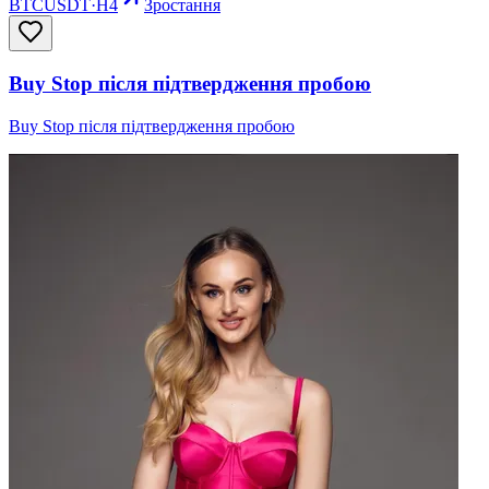
BTCUSDT
·
H4
Зростання
Buy Stop після підтвердження пробою
Buy Stop після підтвердження пробою