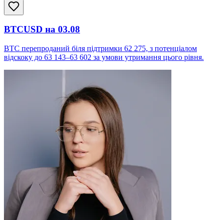
BTCUSD на 03.08
BTC перепроданий біля підтримки 62 275, з потенціалом
відскоку до 63 143–63 602 за умови утримання цього рівня.