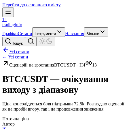
Перейти до основного вмісту
TI
tradinginfo
Графіки
Сетапи
Навчання
Інструменти
Більше
Пошук
Усі сетапи
← Усі сетапи
Сценарій на зростання
BTCUSDT
·
H4
13
BTC/USDT — очікування
виходу з діапазону
Ціна консолідується біля підтримки 72.5k. Розглядаю сценарії
як на пробій вгору, так і на продовження зниження.
Поточна ціна
Автор