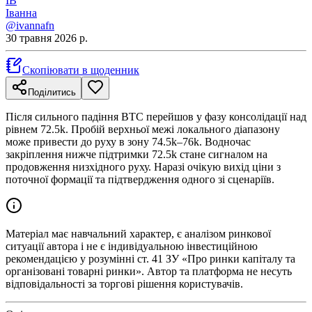
ІВ
Іванна
@ivannafn
30 травня 2026 р.
Скопіювати в щоденник
Поділитись
Після сильного падіння BTC перейшов у фазу консолідації над
рівнем 72.5k. Пробій верхньої межі локального діапазону
може привести до руху в зону 74.5k–76k. Водночас
закріплення нижче підтримки 72.5k стане сигналом на
продовження низхідного руху. Наразі очікую вихід ціни з
поточної формації та підтвердження одного зі сценаріїв.
Матеріал має навчальний характер, є аналізом ринкової
ситуації автора і не є індивідуальною інвестиційною
рекомендацією у розумінні ст. 41 ЗУ «Про ринки капіталу та
організовані товарні ринки». Автор та платформа не несуть
відповідальності за торгові рішення користувачів.