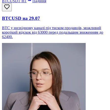
BTCUSDT
·
H1
Падіння
BTCUSD на 29.07
BTC у низхідному каналі під тиском продавців, можливий
короткий відскок від 63000 перед подальшим зниженням до
62400.