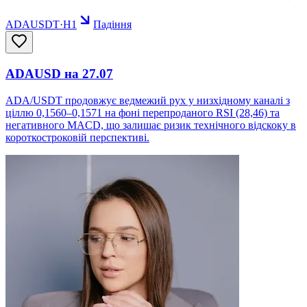
ADAUSDT
·
H1
Падіння
ADAUSD на 27.07
ADA/USDT продовжує ведмежий рух у низхідному каналі з
ціллю 0,1560–0,1571 на фоні перепроданого RSI (28,46) та
негативного MACD, що залишає ризик технічного відскоку в
короткостроковій перспективі.