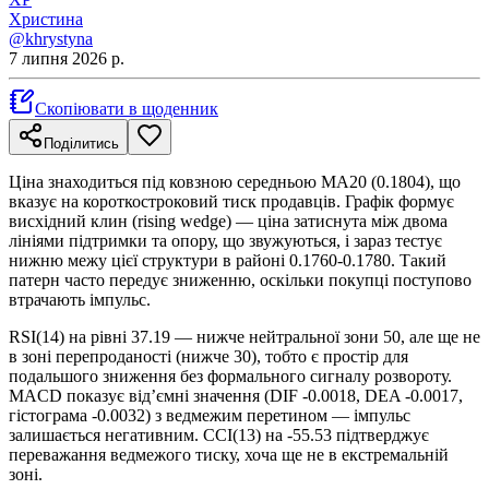
Христина
@khrystyna
7 липня 2026 р.
Скопіювати в щоденник
Поділитись
Ціна знаходиться під ковзною середньою MA20 (0.1804), що
вказує на короткостроковий тиск продавців. Графік формує
висхідний клин (rising wedge) — ціна затиснута між двома
лініями підтримки та опору, що звужуються, і зараз тестує
нижню межу цієї структури в районі 0.1760-0.1780. Такий
патерн часто передує зниженню, оскільки покупці поступово
втрачають імпульс.
RSI(14) на рівні 37.19 — нижче нейтральної зони 50, але ще не
в зоні перепроданості (нижче 30), тобто є простір для
подальшого зниження без формального сигналу розвороту.
MACD показує від’ємні значення (DIF -0.0018, DEA -0.0017,
гістограма -0.0032) з ведмежим перетином — імпульс
залишається негативним. CCI(13) на -55.53 підтверджує
переважання ведмежого тиску, хоча ще не в екстремальній
зоні.