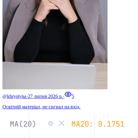
@khrystyna
·
27 липня 2026 р.
·
5
Освітній матеріал, не сигнал на вхід.