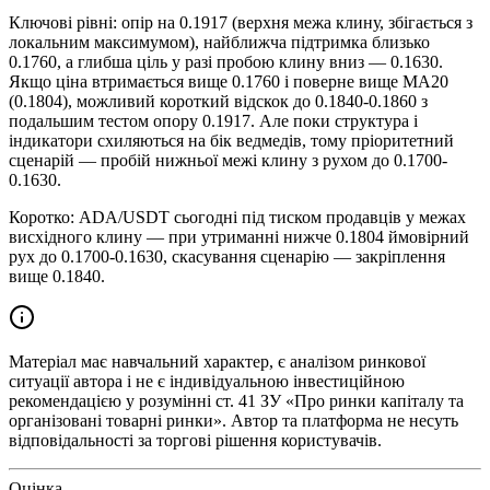
Ключові рівні: опір на 0.1917 (верхня межа клину, збігається з
локальним максимумом), найближча підтримка близько
0.1760, а глибша ціль у разі пробою клину вниз — 0.1630.
Якщо ціна втримається вище 0.1760 і поверне вище MA20
(0.1804), можливий короткий відскок до 0.1840-0.1860 з
подальшим тестом опору 0.1917. Але поки структура і
індикатори схиляються на бік ведмедів, тому пріоритетний
сценарій — пробій нижньої межі клину з рухом до 0.1700-
0.1630.
Коротко: ADA/USDT сьогодні під тиском продавців у межах
висхідного клину — при утриманні нижче 0.1804 ймовірний
рух до 0.1700-0.1630, скасування сценарію — закріплення
вище 0.1840.
Матеріал має навчальний характер, є аналізом ринкової
ситуації автора і не є індивідуальною інвестиційною
рекомендацією у розумінні ст. 41 ЗУ «Про ринки капіталу та
організовані товарні ринки». Автор та платформа не несуть
відповідальності за торгові рішення користувачів.
Оцінка