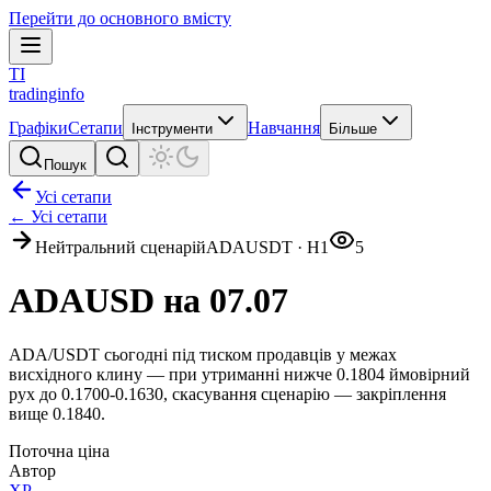
Перейти до основного вмісту
TI
tradinginfo
Графіки
Сетапи
Навчання
Інструменти
Більше
Пошук
Усі сетапи
← Усі сетапи
Нейтральний сценарій
ADAUSDT
·
H1
5
ADAUSD на 07.07
ADA/USDT сьогодні під тиском продавців у межах
висхідного клину — при утриманні нижче 0.1804 ймовірний
рух до 0.1700-0.1630, скасування сценарію — закріплення
вище 0.1840.
Поточна ціна
Автор
ХР