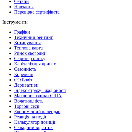
Сетапи
Навчання
Перевірка сертифіката
Інструменти
Графіки
Технічний рейтинг
Котирування
Теплова карта
Ринок сьогодні
Скринер ринку
Капіталізація крипто
Сезонність
Кореляції
COT-звіт
Деривативи
Індекс страху і жадібності
Макропоказники США
Волатильність
Торгові сесії
Економічний календар
Реакція на події
Калькулятор позиції
Складний відсоток