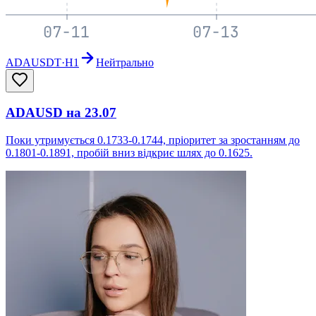
ADAUSDT
·
H1
Нейтрально
ADAUSD на 23.07
Поки утримується 0.1733-0.1744, пріоритет за зростанням до
0.1801-0.1891, пробій вниз відкриє шлях до 0.1625.