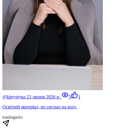
@khrystyna
·
23 липня 2026 р.
·
5
1
Освітній матеріал, не сигнал на вхід.
tradinginfo