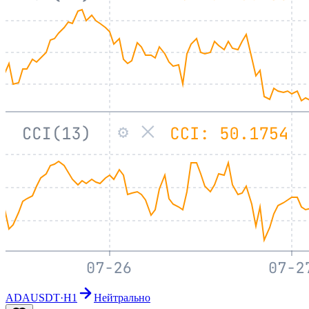
ADAUSDT
·
H1
Нейтрально