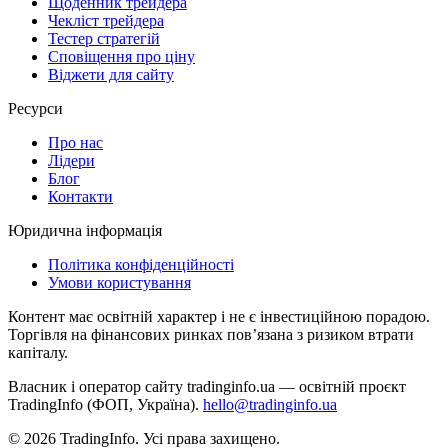
Щоденник трейдера
Чекліст трейдера
Тестер стратегій
Сповіщення про ціну
Віджети для сайту
Ресурси
Про нас
Лідери
Блог
Контакти
Юридична інформація
Політика конфіденційності
Умови користування
Контент має освітній характер і не є інвестиційною порадою.
Торгівля на фінансових ринках повʼязана з ризиком втрати
капіталу.
Власник і оператор сайту tradinginfo.ua — освітній проєкт
TradingInfo (ФОП, Україна).
hello@tradinginfo.ua
©
2026
TradingInfo.
Усі права захищено.