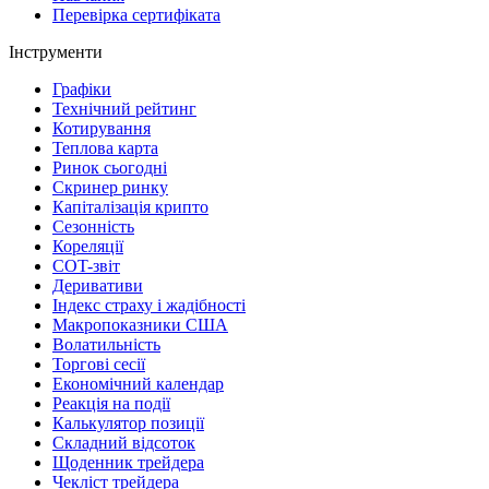
Перевірка сертифіката
Інструменти
Графіки
Технічний рейтинг
Котирування
Теплова карта
Ринок сьогодні
Скринер ринку
Капіталізація крипто
Сезонність
Кореляції
COT-звіт
Деривативи
Індекс страху і жадібності
Макропоказники США
Волатильність
Торгові сесії
Економічний календар
Реакція на події
Калькулятор позиції
Складний відсоток
Щоденник трейдера
Чекліст трейдера