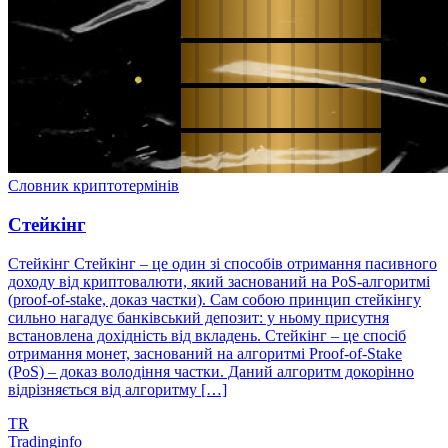
Словник криптотермінів
Стейкінг
Стейкінг Стейкінг – це один зі способів отримання пасивного
доходу від криптовалюти, який заснований на PoS-алгоритмі
(proof-of-stake, доказ частки). Сам собою принцип стейкінгу
сильно нагадує банківський депозит: у ньому присутня
встановлена дохідність від вкладень. Стейкінг – це спосіб
отримання монет, заснований на алгоритмі Proof-of-Stake
(PoS) – доказ володіння частки. Даний алгоритм докорінно
відрізняється від алгоритму […]
TR
Tradinginfo