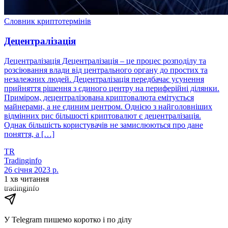
Словник криптотермінів
Децентралізація
Децентралізація Децентралізація – це процес розподілу та
розсіювання влади від центрального органу до простих та
незалежних людей. Децентралізація передбачає усунення
прийняття рішення з єдиного центру на периферійні ділянки.
Приміром, децентралізована криптовалюта емітується
майнерами, а не єдиним центром. Однією з найголовніших
відмінних рис більшості криптовалют є децентралізація.
Однак більшість користувачів не замислюються про дане
поняття, а […]
TR
Tradinginfo
26 січня 2023 р.
1 хв читання
tradinginfo
У Telegram пишемо коротко і по ділу