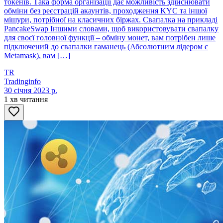
токенів. Така форма організації дає можливість здійснювати
обміни без реєстрацій акаунтів, проходження KYC та іншої
мішури, потрібної на класичних біржах. Свапалка на прикладі
PancakeSwap Іншими словами, щоб використовувати свапалку
для своєї головної функції – обміну монет, вам потрібен лише
підключений до свапалки гаманець (Абсолютним лідером є
Metamask), вам […]
TR
Tradinginfo
30 січня 2023 р.
1 хв читання