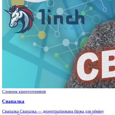
Словник криптотермінів
Свапалка
Свапалка Свапалка — децентралізована біржа для обміну