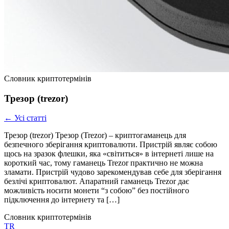
Словник криптотермінів
Трезор (trezor)
← Усі статті
Трезор (trezor) Трезор (Trezor) – криптогаманець для
безпечного зберігання криптовалюти. Пристрій являє собою
щось на зразок флешки, яка «світиться» в інтернеті лише на
короткий час, тому гаманець Trezor практично не можна
зламати. Пристрій чудово зарекомендував себе для зберігання
безлічі криптовалют. Апаратний гаманець Trezor дає
можливість носити монети “з собою” без постійного
підключення до інтернету та […]
Словник криптотермінів
TR