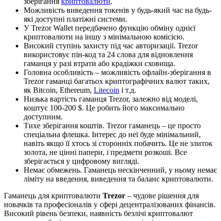
зберігання
криптовалюти
.
Можливість виведення токенів у будь-який час на будь-
які доступні платіжні системи.
У Trezor Wallet передбачено функцію обміну однієї
криптовалюти на іншу з мінімальною комісією.
Високий ступінь захисту під час авторизації. Trezor
використовує пін-код та 24 слова для відновлення
гаманця у разі втрати або крадіжки сховища.
Головна особливість – можливість офлайн-зберігання в
Trezor гаманці багатьох криптографічних валют таких,
як Bitcoin, Ethereum,
Litecoin
і т.д.
Низька вартість гаманця Trezor, залежно від моделі,
коштує 100-200 $. Це робить його максимально
доступним.
Тихе зберігання коштів. Trezor гаманець – це просто
спеціальна флешка. Інтерес до неї буде мінімальний,
навіть якщо її хтось зі сторонніх побачить. Це не злиток
золота, не цінні папери, і предмети розкоші. Все
зберігається у цифровому вигляді.
Немає обмежень. Гаманець нескінченний, у ньому немає
ліміту на введення, виведення та баланс криптовалюти.
Гаманець для криптовалюти
Trezor
– чудове рішення для
новачків та професіоналів у сфері децентралізованих фінансів.
Високий рівень безпеки, наявність безлічі криптовалют