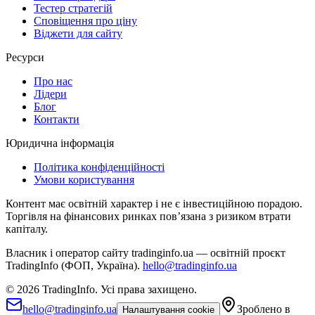
Тестер стратегій
Сповіщення про ціну
Віджети для сайту
Ресурси
Про нас
Лідери
Блог
Контакти
Юридична інформація
Політика конфіденційності
Умови користування
Контент має освітній характер і не є інвестиційною порадою.
Торгівля на фінансових ринках повʼязана з ризиком втрати
капіталу.
Власник і оператор сайту tradinginfo.ua — освітній проєкт
TradingInfo (ФОП, Україна).
hello@tradinginfo.ua
©
2026
TradingInfo.
Усі права захищено.
hello@tradinginfo.ua
Зроблено в
Налаштування cookie