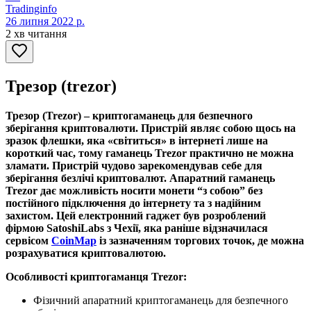
Tradinginfo
26 липня 2022 р.
2 хв читання
Трезор (trezor)
Трезор (Trezor) – криптогаманець для безпечного
зберігання криптовалюти. Пристрій являє собою щось на
зразок флешки, яка «світиться» в інтернеті лише на
короткий час, тому гаманець Trezor практично не можна
зламати. Пристрій чудово зарекомендував себе для
зберігання безлічі криптовалют. Апаратний гаманець
Trezor дає можливість носити монети “з собою” без
постійного підключення до інтернету та з надійним
захистом. Цей електронний гаджет був розроблений
фірмою SatoshiLabs з Чехії, яка раніше відзначилася
сервісом
CoinMap
із зазначенням торгових точок, де можна
розрахуватися криптовалютою.
Особливості криптогаманця Trezor:
Фізичний апаратний криптогаманець для безпечного