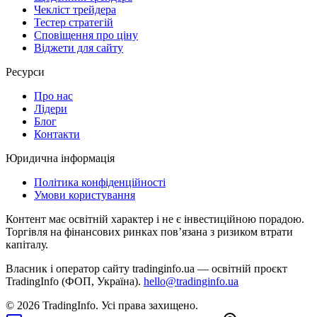
Чекліст трейдера
Тестер стратегій
Сповіщення про ціну
Віджети для сайту
Ресурси
Про нас
Лідери
Блог
Контакти
Юридична інформація
Політика конфіденційності
Умови користування
Контент має освітній характер і не є інвестиційною порадою.
Торгівля на фінансових ринках повʼязана з ризиком втрати
капіталу.
Власник і оператор сайту tradinginfo.ua — освітній проєкт
TradingInfo (ФОП, Україна).
hello@tradinginfo.ua
©
2026
TradingInfo.
Усі права захищено.