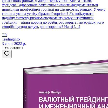
фінансових ринках Дмитро Черемушкін Книга “Шлях
трейдера” адресована бажаючим вивчити фундаментальні
принципи професійної торгівлі на фінансових ринках. У чому
головна умова успіху біржової торгівлі? Як побудувати
надійну систему ризик-менеджменту чому інтуїтивний
трейдинг – вірна дорога до розбитого корита і внаслідок чого
емоційні угоди ведуть до розорення? На ці […]
TR
Tradinginfo
3 січня 2022 р.
1 хв читання