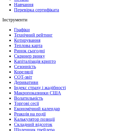
Навчання
Перевірка сертифіката
Інструменти
Графіки
Технічний рейтинг
Котирування
Теплова карта
Ринок сьогодні
Скринер ринку
Капіталізація крипто
Сезонність
Кореляції
COT-звіт
Деривативи
Індекс страху і жадібності
Макропоказники США
Волатильність
Торгові сесії
Економічний календар
Реакція на події
Калькулятор позиції
Складний відсоток
Щоденник трейдера