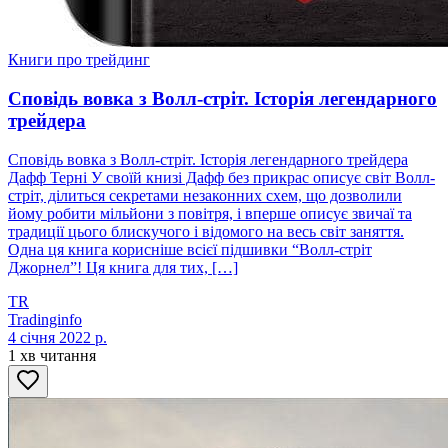
Книги про трейдинг
Сповідь вовка з Волл-стріт. Історія легендарного
трейдера
Сповідь вовка з Волл-стріт. Історія легендарного трейдера
Дафф Терні У своїй книзі Дафф без прикрас описує світ Волл-
стріт, ділиться секретами незаконних схем, що дозволили
йому робити мільйони з повітря, і вперше описує звичаї та
традиції цього блискучого і відомого на весь світ заняття.
Одна ця книга корисніше всієї підшивки “Волл-стріт
Джорнел”! Ця книга для тих, […]
TR
Tradinginfo
4 січня 2022 р.
1 хв читання