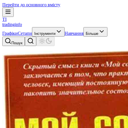
Перейти до основного вмісту
TI
tradinginfo
Графіки
Сетапи
Навчання
Інструменти
Більше
Пошук