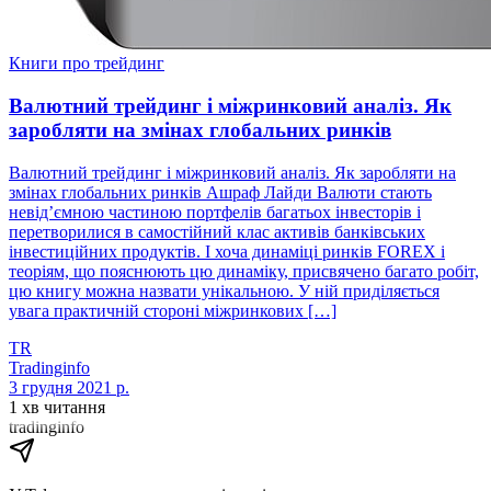
Книги про трейдинг
Валютний трейдинг і міжринковий аналіз. Як
заробляти на змінах глобальних ринків
Валютний трейдинг і міжринковий аналіз. Як заробляти на
змінах глобальних ринків Ашраф Лайди Валюти стають
невід’ємною частиною портфелів багатьох інвесторів і
перетворилися в самостійний клас активів банківських
інвестиційних продуктів. І хоча динаміці ринків FOREX і
теоріям, що пояснюють цю динаміку, присвячено багато робіт,
цю книгу можна назвати унікальною. У ній приділяється
увага практичній стороні міжринкових […]
TR
Tradinginfo
3 грудня 2021 р.
1 хв читання
tradinginfo