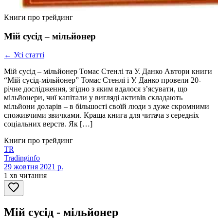
Книги про трейдинг
Мій сусід – мільйонер
← Усі статті
Мій сусід – мільйонер Томас Стенлі та У. Данко Автори книги
“Мій сусід-мільйонер” Томас Стенлі і У. Данко провели 20-
річне дослідження, згідно з яким вдалося з’ясувати, що
мільйонери, чиї капітали у вигляді активів складають
мільйони доларів – в більшості своїй люди з дуже скромними
споживчими звичками. Краща книга для читача з середніх
соціальних верств. Як […]
Книги про трейдинг
TR
Tradinginfo
29 жовтня 2021 р.
1 хв читання
Мій сусід - мільйонер