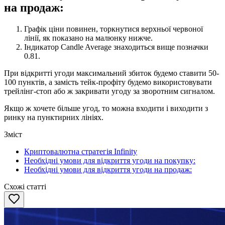
на продаж:
Графік ціни повинен, торкнутися верхньої червоної
лінії, як показано на малюнку нижче.
Індикатор Candle Average знаходиться вище позначки
0.81.
При відкритті угоди максимальний збиток будемо ставити 50-
100 пунктів, а замість тейк-профіту будемо використовувати
трейлінг-стоп або ж закривати угоду за зворотним сигналом.
Якщо ж хочете більше угод, то можна входити і виходити з
ринку на пунктирних лініях.
Зміст
Криптовалютна стратегія Infinity
Необхідні умови для відкриття угоди на покупку:
Необхідні умови для відкриття угоди на продаж:
Схожі статті