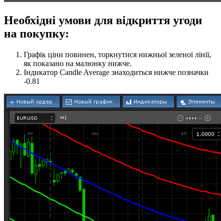
Необхідні умови для відкриття угоди
на покупку:
Графік ціни повинен, торкнутися нижньої зеленої лінії,
як показано на малюнку нижче.
Індикатор Candle Average знаходиться нижче позначки
-0.81