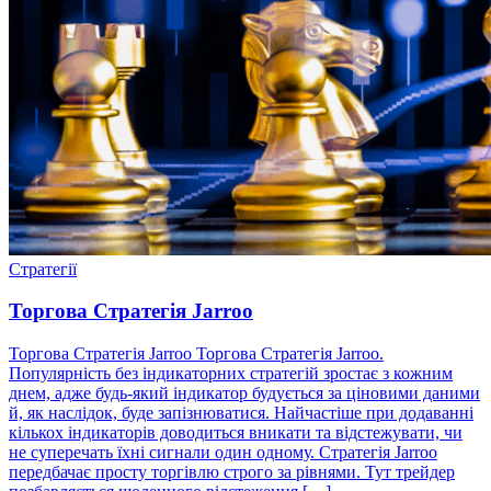
Стратегії
Торгова Стратегія Jarroo
Торгова Стратегія Jarroo Торгова Стратегія Jarroo.
Популярність без індикаторних стратегій зростає з кожним
днем, адже будь-який індикатор будується за ціновими даними
й, як наслідок, буде запізнюватися. Найчастіше при додаванні
кількох індикаторів доводиться вникати та відстежувати, чи
не суперечать їхні сигнали один одному. Стратегія Jarroo
передбачає просту торгівлю строго за рівнями. Тут трейдер