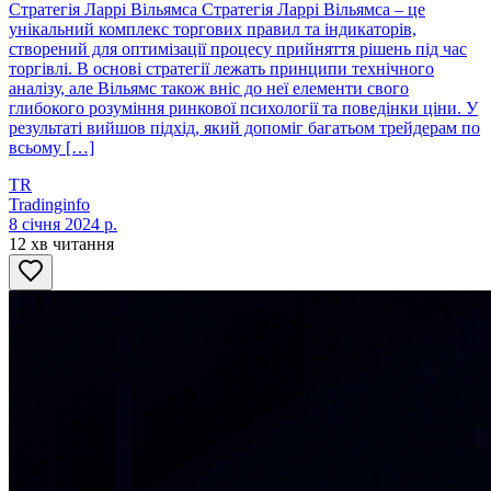
Стратегія Ларрі Вільямса Стратегія Ларрі Вільямса – це
унікальний комплекс торгових правил та індикаторів,
створений для оптимізації процесу прийняття рішень під час
торгівлі. В основі стратегії лежать принципи технічного
аналізу, але Вільямс також вніс до неї елементи свого
глибокого розуміння ринкової психології та поведінки ціни. У
результаті вийшов підхід, який допоміг багатьом трейдерам по
всьому […]
TR
Tradinginfo
8 січня 2024 р.
12 хв читання