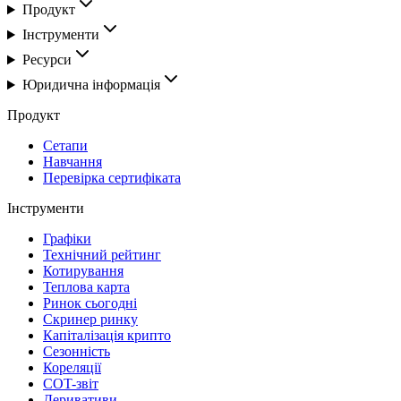
Продукт
Інструменти
Ресурси
Юридична інформація
Продукт
Сетапи
Навчання
Перевірка сертифіката
Інструменти
Графіки
Технічний рейтинг
Котирування
Теплова карта
Ринок сьогодні
Скринер ринку
Капіталізація крипто
Сезонність
Кореляції
COT-звіт
Деривативи