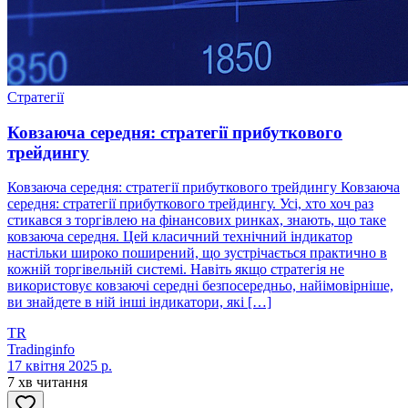
Стратегії
Ковзаюча середня: стратегії прибуткового
трейдингу
Ковзаюча середня: стратегії прибуткового трейдингу Ковзаюча
середня: стратегії прибуткового трейдингу. Усі, хто хоч раз
стикався з торгівлею на фінансових ринках, знають, що таке
ковзаюча середня. Цей класичний технічний індикатор
настільки широко поширений, що зустрічається практично в
кожній торгівельній системі. Навіть якщо стратегія не
використовує ковзаючі середні безпосередньо, найімовірніше,
ви знайдете в ній інші індикатори, які […]
TR
Tradinginfo
17 квітня 2025 р.
7 хв читання