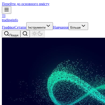
Перейти до основного вмісту
TI
tradinginfo
Графіки
Сетапи
Навчання
Інструменти
Більше
Пошук