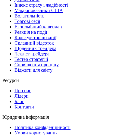
Індекс страху і жадібності
Макропоказники США
Волатильність
Торгові сесії
Економічний календар
Реакція на події
Калькулятор позиції
Складний відсоток
Щоденник трейдера
Чекліст трейдера
Тестер стратегій
Сповіщення про ціну
Віджети для сайту
Ресурси
Про нас
Лідери
Блог
Контакти
Юридична інформація
Політика конфіденційності
Умови користування