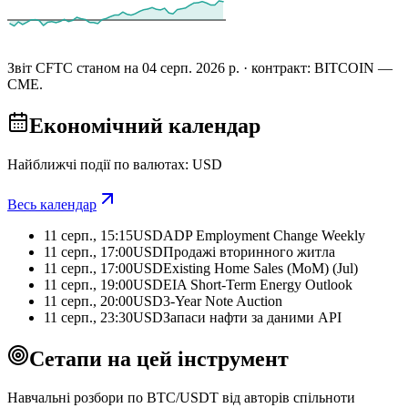
Звіт CFTC станом на 04 серп. 2026 р. · контракт: BITCOIN —
CME.
Економічний календар
Найближчі події по валютах: USD
Весь календар
11 серп., 15:15
USD
ADP Employment Change Weekly
11 серп., 17:00
USD
Продажі вторинного житла
11 серп., 17:00
USD
Existing Home Sales (MoM) (Jul)
11 серп., 19:00
USD
EIA Short-Term Energy Outlook
11 серп., 20:00
USD
3-Year Note Auction
11 серп., 23:30
USD
Запаси нафти за даними API
Сетапи на цей інструмент
Навчальні розбори по BTC/USDT від авторів спільноти