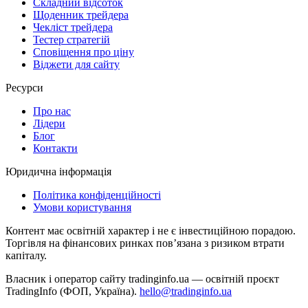
Складний відсоток
Щоденник трейдера
Чекліст трейдера
Тестер стратегій
Сповіщення про ціну
Віджети для сайту
Ресурси
Про нас
Лідери
Блог
Контакти
Юридична інформація
Політика конфіденційності
Умови користування
Контент має освітній характер і не є інвестиційною порадою.
Торгівля на фінансових ринках повʼязана з ризиком втрати
капіталу.
Власник і оператор сайту tradinginfo.ua — освітній проєкт
TradingInfo (ФОП, Україна).
hello@tradinginfo.ua