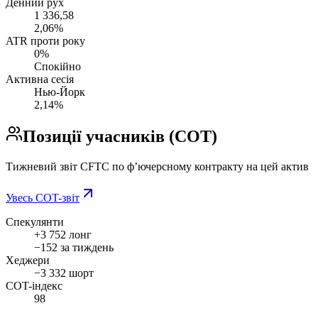
Денний рух
1 336,58
2,06%
ATR проти року
0%
Спокійно
Активна сесія
Нью-Йорк
2,14%
Позиції учасників (COT)
Тижневий звіт CFTC по фʼючерсному контракту на цей актив
Увесь COT-звіт
Спекулянти
+3 752
лонг
−152 за тиждень
Хеджери
−3 332
шорт
COT-індекс
98