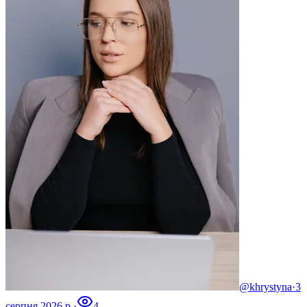
@khrystyna
·
3
серпня 2026 р.
·
4