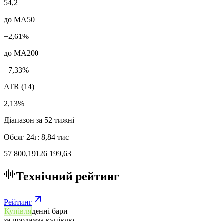
54,2
до MA50
+2,61%
до MA200
−7,33%
ATR (14)
2,13%
Діапазон за 52 тижні
Обсяг 24г
:
8,84 тис
57 800,19
126 199,63
Технічний рейтинг
Рейтинг
Купівля
денні бари
за продаж
за купівлю