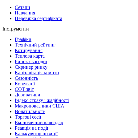
Сетапи
Навчання
Перевірка сертифіката
Інструменти
Графіки
Технічний рейтинг
Котирування
Теплова карта
Ринок сьогодні
Скринер ринку
Капіталізація крипто
Сезонність
Кореляції
COT-звіт
Деривативи
Індекс страху і жадібності
Макропоказники США
Волатильність
Торгові сесії
Економічний календар
Реакція на події
Калькулятор позиції