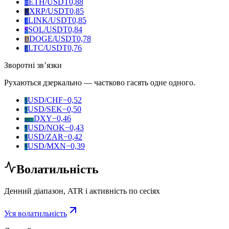
ETH/USDT
0,88
Ξ
XRP/USDT
0,85
X
LINK/USDT
0,85
L
SOL/USDT
0,84
S
DOGE/USDT
0,78
Ð
LTC/USDT
0,76
Ł
Зворотні звʼязки
Рухаються дзеркально — частково гасять одне одного.
USD/CHF
−0,52
$
USD/SEK
−0,50
$
DXY
−0,46
DXY
USD/NOK
−0,43
$
USD/ZAR
−0,42
$
USD/MXN
−0,39
$
Волатильність
Денний діапазон, ATR і активність по сесіях
Уся волатильність