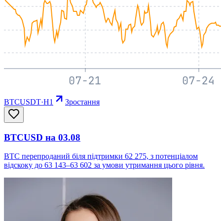
BTCUSDT
·
H1
Зростання
BTCUSD на 03.08
BTC перепроданий біля підтримки 62 275, з потенціалом
відскоку до 63 143–63 602 за умови утримання цього рівня.