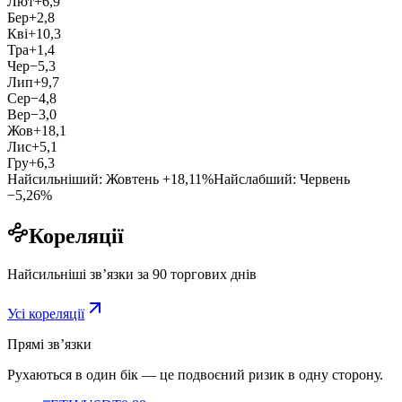
Лют
+6,9
Бер
+2,8
Кві
+10,3
Тра
+1,4
Чер
−5,3
Лип
+9,7
Сер
−4,8
Вер
−3,0
Жов
+18,1
Лис
+5,1
Гру
+6,3
Найсильніший
:
Жовтень
+18,11
%
Найслабший
:
Червень
−5,26
%
Кореляції
Найсильніші звʼязки за 90 торгових днів
Усі кореляції
Прямі звʼязки
Рухаються в один бік — це подвоєний ризик в одну сторону.