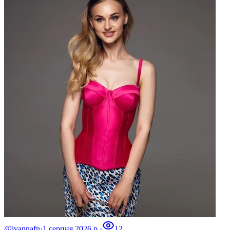
@ivannafn
·
1 серпня 2026 р.
·
12