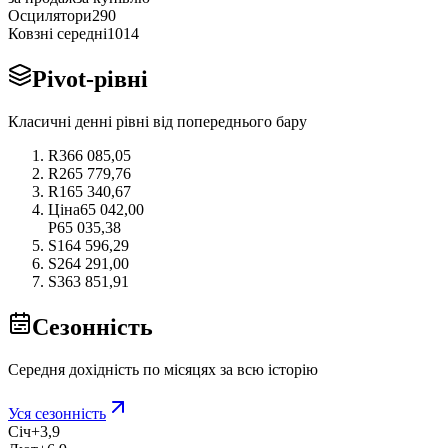
Осцилятори
2
9
0
Ковзні середні
10
1
4
Pivot-рівні
Класичні денні рівні від попереднього бару
R3
66 085,05
R2
65 779,76
R1
65 340,67
Ціна
65 042,00
P
65 035,38
S1
64 596,29
S2
64 291,00
S3
63 851,91
Сезонність
Середня дохідність по місяцях за всю історію
Уся сезонність
Січ
+3,9