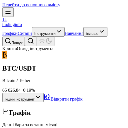
Перейти до основного вмісту
TI
tradinginfo
Графіки
Сетапи
Навчання
Інструменти
Більше
Пошук
Крипта
Огляд інструмента
₿
BTC/USDT
Bitcoin / Tether
65 026,84
+0,19%
Відкрити графік
Інший інструмент
Графік
Денні бари за останні місяці