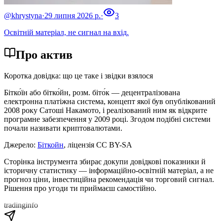
@khrystyna
·
29 липня 2026 р.
·
3
Освітній матеріал, не сигнал на вхід.
Про актив
Коротка довідка: що це таке і звідки взялося
Бітко́їн або бітко́йн, розм. біто́к — децентралізована
електронна платіжна система, концепт якої був опублікований
2008 року Сатоші Накамото, і реалізований ним як відкрите
програмне забезпечення у 2009 році. Згодом подібні системи
почали називати криптовалютами.
Джерело:
Біткойн
,
ліцензія CC BY-SA
Сторінка інструмента збирає докупи довідкові показники й
історичну статистику — інформаційно-освітній матеріал, а не
прогноз ціни, інвестиційна рекомендація чи торговий сигнал.
Рішення про угоди ти приймаєш самостійно.
tradinginfo