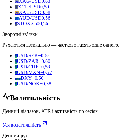
XAG/USD
0,63
Ag
XCU/USD
0,59
X
XAU/USD
0,58
Au
AUD/USD
0,56
A$
STOXX50
0,56
S
Зворотні звʼязки
Рухаються дзеркально — частково гасять одне одного.
USD/SEK
−0,62
$
USD/ZAR
−0,60
$
USD/CHF
−0,58
$
USD/MXN
−0,57
$
DXY
−0,56
DXY
USD/NOK
−0,38
$
Волатильність
Денний діапазон, ATR і активність по сесіях
Уся волатильність
Денний рух