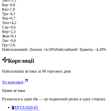
Лют
+2,1
Бер
−0,8
Кві
+1,9
Тра
−4,3
Чер
+0,7
Лип
+4,2
Сер
−0,6
Вер
+2,3
Жов
+0,1
Лис
−0,6
Гру
+2,6
Найсильніший
:
Липень
+4,18
%
Найслабший
:
Травень
−4,28
%
Кореляції
Найсильніші звʼязки за 90 торгових днів
Усі кореляції
Прямі звʼязки
Рухаються в один бік — це подвоєний ризик в одну сторону.
XPT/USD
0,83
X