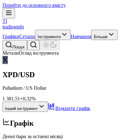
Перейти до основного вмісту
TI
tradinginfo
Графіки
Сетапи
Навчання
Інструменти
Більше
Пошук
Метали
Огляд інструмента
X
XPD/USD
Palladium / US Dollar
1 381,51
+0,32%
Відкрити графік
Інший інструмент
Графік
Денні бари за останні місяці