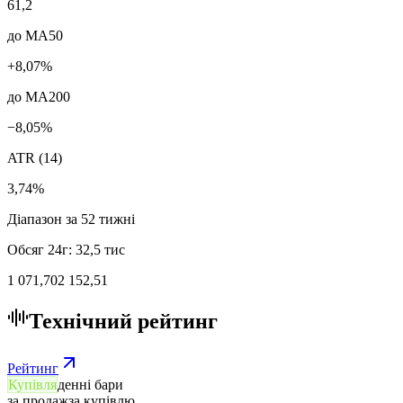
61,2
до MA50
+8,07%
до MA200
−8,05%
ATR (14)
3,74%
Діапазон за 52 тижні
Обсяг 24г
:
32,5 тис
1 071,70
2 152,51
Технічний рейтинг
Рейтинг
Купівля
денні бари
за продаж
за купівлю