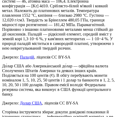
системі — 46, атомна маса — 106,4. Електронна
конфігурація — [Kr] 4d10. Сріблясто-білий м'який і ковкий
метал. Належить до платинових металів. Температура
плавлення 1552 °C, кипіння — близько 2980 °C. Густина —
12,020 г/см3. Твердість за Брінеллем 480,05 ГПа, границя
міцності при розтягненні — 181,42 МПа. Парамагнітний.
Порівняно з іншими платиновими металами менш стійкий до
дії окисників. Паладій — рідкісний елемент, середній вміст у
земній корі 1,3·10−6 %, у кам'яних метеоритах — 1·10−4 %. У
природі паладій міститься в самородній платині, утворюючи з
нею неврегульований твердий розчин.
Джерело:
Паладій
,
ліцензія CC BY-SA
До́лар США або Америка́нський до́лар — офіційна валюта
Сполучених Штатів Америки та деяких інших країн.
Поділяється на 100 центів (¢). В обігу перебувають монети
номіналом 1, 5, 10, 25, 50 центів і 1 долар та банкноти в 1, 2, 5,
10, 20, 50 і 100 доларів. Правом емісії володіє Федеральна
резервна система, яка виконує в США функції центрального
банку.
Джерело:
Долар США
,
ліцензія CC BY-SA
Сторінка інструмента збирає докупи довідкові показники й
історичну статистику — інформаційно-освітній матеріал, а не