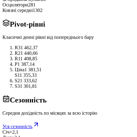
Осцилятори
2
8
1
Ковзні середні
13
0
2
Pivot-рівні
Класичні денні рівні від попереднього бару
R3
1 462,37
R2
1 440,66
R1
1 408,85
P
1 387,14
Ціна
1 381,51
S1
1 355,33
S2
1 333,62
S3
1 301,81
Сезонність
Середня дохідність по місяцях за всю історію
Уся сезонність
Січ
+2,1