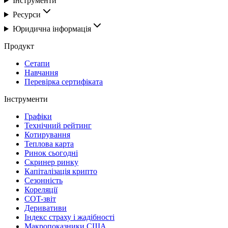
Інструменти
Ресурси
Юридична інформація
Продукт
Сетапи
Навчання
Перевірка сертифіката
Інструменти
Графіки
Технічний рейтинг
Котирування
Теплова карта
Ринок сьогодні
Скринер ринку
Капіталізація крипто
Сезонність
Кореляції
COT-звіт
Деривативи
Індекс страху і жадібності
Макропоказники США