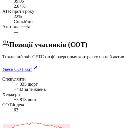
39,05
2,84%
ATR проти року
22%
Спокійно
Активна сесія
—
Позиції учасників (COT)
Тижневий звіт CFTC по фʼючерсному контракту на цей актив
Увесь COT-звіт
Спекулянти
−4 335
шорт
+432 за тиждень
Хеджери
+3 818
лонг
COT-індекс
63