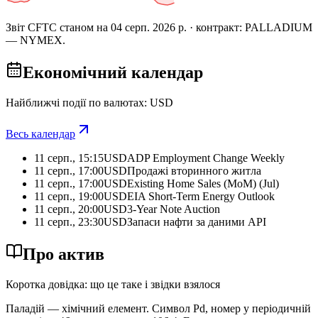
Звіт CFTC станом на 04 серп. 2026 р. · контракт: PALLADIUM
— NYMEX.
Економічний календар
Найближчі події по валютах: USD
Весь календар
11 серп., 15:15
USD
ADP Employment Change Weekly
11 серп., 17:00
USD
Продажі вторинного житла
11 серп., 17:00
USD
Existing Home Sales (MoM) (Jul)
11 серп., 19:00
USD
EIA Short-Term Energy Outlook
11 серп., 20:00
USD
3-Year Note Auction
11 серп., 23:30
USD
Запаси нафти за даними API
Про актив
Коротка довідка: що це таке і звідки взялося
Паладій — хімічний елемент. Символ Pd, номер у періодичній