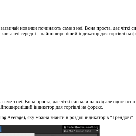
– зазвичай новачки починають саме з неї. Вона проста, дає чіткі
 ковзаючі середні – найпоширеніший індикатор для торгівлі на ф
саме з неї. Вона проста, дає чіткі сигнали на вхід але одночасн
йпоширеніший індикатор для торгівлі на форекс.
g Average), яку можна знайти в розділі індикаторів “Трендові”