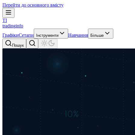
Перейти до основного вмісту
TI
tradinginfo
Графіки
Сетапи
Навчання
Інструменти
Більше
Пошук