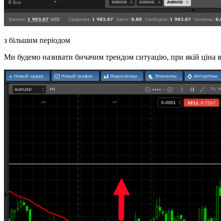
з більшим періодом
Ми будемо називати бичачим трендом ситуацію, при якій ціна в